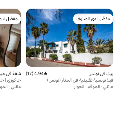
مفضّل لدى الضيوف
مفضّل لدى
مفضّل لدى الضيوف
مفضّل لدى
بيت في تونس
4.94 (17)
متوسط التقييم 4.94 من 5، 17 مراجعات
شقة في عين
فيلا تونسية تقليدية في المنار (تونس)
جاكوزي | حم
فاي سريع | 
عائلي
·
الموقع
·
الجوار
عائلي
·
المو