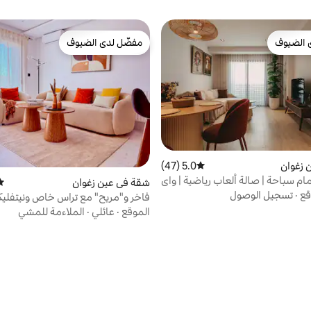
 الضيوف
مفضّل لدى الضيوف
 الضيوف
مفضّل لدى الضيوف
 زغوان
5.0 (47)
متوسط التقييم 5.0 من 5، 47 مراجعات
ام سباحة | صالة ألعاب رياضية | واي
شقة في عين زغوان
متو
بيت ذكي
قع
·
تسجيل الوصول
فاخر و"مريح" مع تراس خاص ونيتفل
الموقع
·
عائلي
·
الملاءمة للمشي