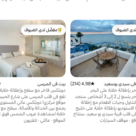
دى الضيوف
مفضّل لدى الضيوف
بيوت المفضّلة لدى الضيوف
من أبرز البيوت المفضّلة لدى الضيوف
في سيدي بوسعيد
4.98 (214)
متوسط التقييم 4.98 من 5، 214 مراجعات
بيت في المرسى
مت
 بإطلالة خلابة على البحر
دوبلكس فاخر مع سطح وإطلالة خلابة
استوديو ساحر يتسع ل 2 إلى 3 أشخاص. ستجد
تقع في قلب المرسى على شارع الحبيب 
لتناول وجبات الطعام مع إطلالة
موقع مركزي! دوبلكس عالي المستوى 
الاستوديو بإطلالة خلابة على خليج
يجمع بين الحداثة والأصالة. سطح مع 
ي قلب قرية سيدي بو سعيد. ستتاح
خلابة لمشاهدة غروب الشمس فوق ال
اكتشاف الهندسة المعمارية الفريدة
ستكون على بعد بضع دقائق سيرًا على 
قع
·
موقف السيارات
الموقع
·
عائلي
·
تلفزيون
المدرج في قائمة اليونسكو للتراث
الشاطئ والمطاعم والحديقة والسينما
نازل الزرقاء والبيضاء، وقصر البارون
التسوق وجميع وسائل الراحة. إنترنت 