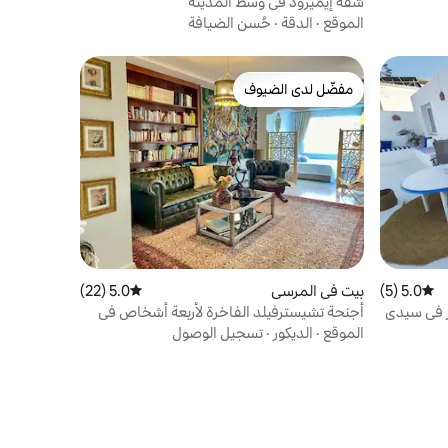
شقة إيميرود في وسط المدينة
الموقع
·
الدقة
·
حُسن الضيافة
مفضّل لدى الضيوف
مفضّل لدى الضيوف
5.0 (5)
متوسط التقييم 5.0 من 5، 5 مراجعات
بيت في المرسى
5.0 (22)
متوسط التقييم 5.0 من 5، 22 مراجعات
حر في سيدي
أجنحة تشيسترفيلد الفاخرة لأربعة أشخاص في
غامارث
الموقع
·
الديكور
·
تسجيل الوصول