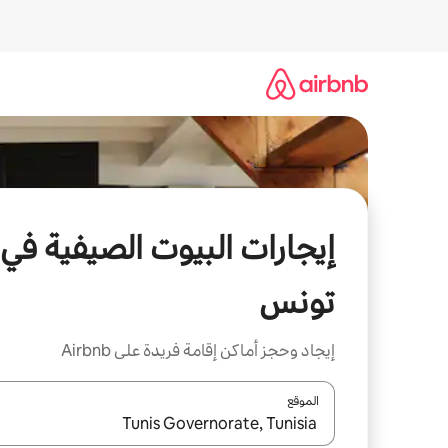
خطى
لى
لمحتوى
إيجارات البيوت الصيفية في
تونس
إيجاد وحجز أماكن إقامة فريدة على Airbnb
الموقع
عند توفر النتائج، انتقل باستخدام السهمين لأعلى ولأسف