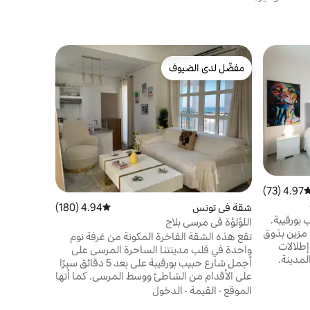
بيت في قرط
مفضّل لدى الضيوف
مضيف متم
تراس خاص ب
مفضّل لدى الضيوف
مضيف متم
الشاطئ
هل تبحث ع
هذا البيت 
موقع مثالي
مباشر إلى ا
لراحتك، وت
القيمة
·
الم
مريحة ومطب
وحمام مع 
القهوة وغلا
4.97 (73)
وسط التقييم 4.97 من 5، 73 مراجعات
بمقعدين وح
شقة في تونس
4.94 (180)
متوسط التقييم 4.94 من 5، 180 مراجعات
للحظات لا ت
بورقيبة.
اللؤلؤة في مرسى بلاج
مزين بذوق
تقع هذه الشقة الفاخرة المكونة من غرفة نوم
إطلالات
واحدة في قلب مدينتنا الساحرة المرسى على
مدينة.
أجمل شارع حبيب بورقيبة على بعد 5 دقائق سيرًا
الأقدام من
على الأقدام من الشاطئ ووسط المرسى. كما أنها
 ومركز
قريبة من جميع وسائل الراحة ويمكن الوصول
الموقع
·
القيمة
·
الدخول
عالي
إليها بسهولة عن طريق وسائل النقل العام