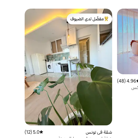
مفضّل لدى الضيوف
من أبرز البيوت المفضّلة لدى الضيوف
4.96 (48)
سط التقييم 4.96 من 5، 48 مراجعات
يكس
شقة في تونس
5.0 (12)
متوسط التقييم 5.0 من 5، 12 مراجعات