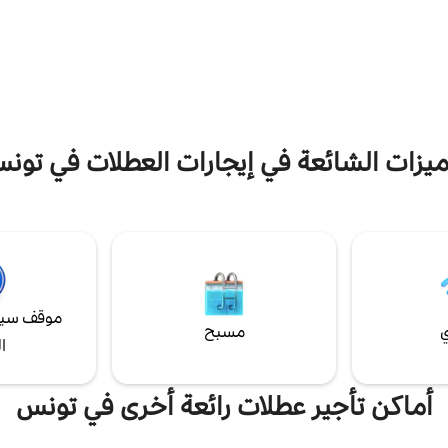
قهى ديس شانت من قبل باتريك
السرعة للغاية مع واي
اظر الفريدة، كلها في انتظارك!
الراحة لتلبية مستوى عالٍ جدًا من الم
والراحة.
ميزات الشائعة في إيجارات العطلات في تون
موقف سيا
ي
مسبح
ا
أماكن تأجير عطلات رائعة أخرى في تونس