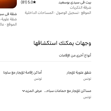
بيت في سيدي بوسعيد
5.0 (81)
متوسط التقييم 5.0 من 5، 81 مراجعات
شرفة الذكريات
الموقع
·
تسجيل الوصول
·
المساحات الداخلية
شقة في سي
شقة علوية 
الموقع
·
عائ
وجهات يمكنك استكشافها
أنواع أخرى من الإقامات
شقق علوية للإيجار
أماكن إقامة للإيجار مع ساونا
تونس
تونس
مساكن للإيجار مع حمامات سباحة
عرض المزيد
تونس