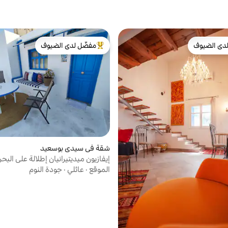
دى الضيوف
مفضّل لدى الضيوف
بيوت المفضّلة لدى الضيوف
من أبرز البيوت المفضّلة لدى الضيوف
شقة في سيدي بوسعيد
إيفازيون ميديتيرانيان إطلالة على الب
بو سعيد
الموقع
·
عائلي
·
جودة النوم