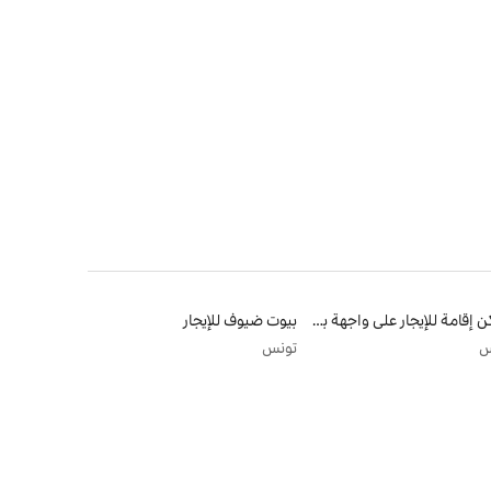
أماكن إقامة للإيجار على واجهة بحرية
بيوت ضيوف للإيجار
س
تونس