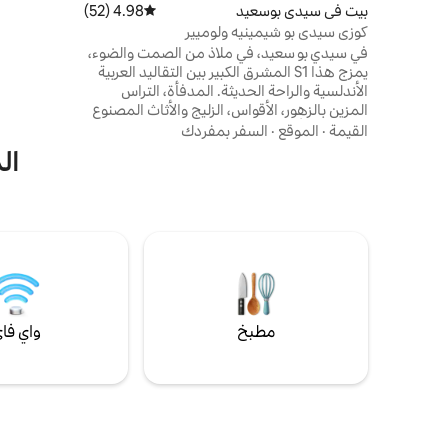
إرلانجر، وم
بيت في سيدي بوسعيد
4.98 (52)
متوسط التقييم 4.98 من 5، 52 مراجعات
برويل، والمن
كوزي سيدي بو شيمينيه ولوميير
في سيدي بو سعيد، في ملاذ من الصمت والضوء،
يمزج هذا S1 المشرق الكبير بين التقاليد العربية
الأندلسية والراحة الحديثة. المدفأة، التراس
المزين بالزهور، الأقواس، الزليج والأثاث المصنوع
يدويًا تخلق أجواء فريدة. مطبخ مجهز بالكامل،
القيمة
·
الموقع
·
السفر بمفردك
وواي فاي عالي السرعة، وتلفزيون بجميع القنوات،
ال
والأفلام والمسلسلات، والفراش الأنيق. 15 دقيقة
سيرًا على الأقدام: الأزقة الزرقاء والمقاهي والبحر
والنكهات المحلية. مثالية للاسترخاء أو تجديد
النشاط أو الهروب من الحياة اليومية أو ببساطة
التنفس.
مطبخ
واي فا