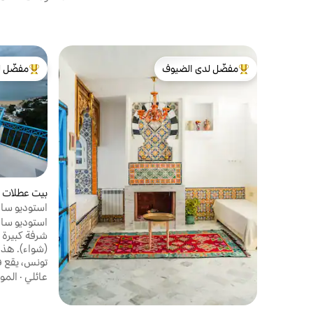
مفضّل لدى الضيوف
مفضّل ل
من أبرز البيوت المفضّلة لدى الضيوف
من أبرز ال
بيت عطلات 
استوديو ساحر
شرفة كبيرة 
(شواء). هذا 
تونس، يقع ف
لك الفرصة ل
عائلي
·
المو
لهذا الموقع 
العالمي. الم