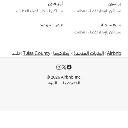
أرلينغتون
ت
مساكن للإيجار لقضاء العطلات
عرض المزيد
ت
دة
أوكلاهوما
Tulsa County
تلسا
© 2026 Airbnb, I
خصوصية
البنود