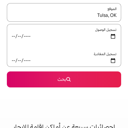
ل باستخدام السهمين لأعلى ولأسفل أو استكشف عن طريق اللمس أو السحب.
بحث
 عن أماكن إقامة للإيجار