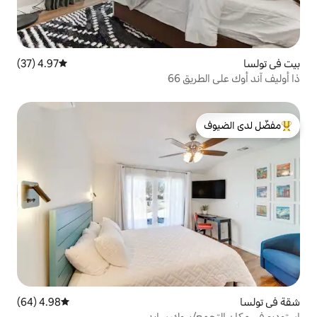
4.97 (37)
متوسط التقييم 4.97 من 5، 37 مراجعات
 66
لدى الضيوف
4.98 (64)
متوسط التقييم 4.98 من 5، 64 مراجعات
بروك سايد