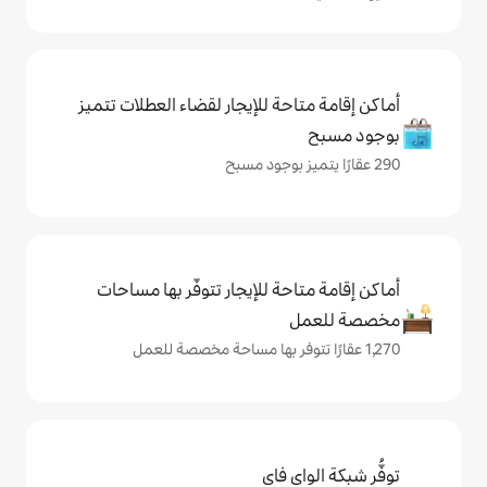
حة للإيجار لقضاء العطلات تتميز
حة للإيجار تتوفّر بها مساحات
ي فاي