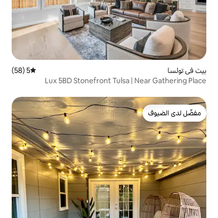
5 (58)
متوسط التقييم 5 من 5، 58 مراجعات
Lux 5BD Stonefront Tulsa 