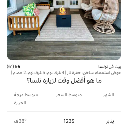
5 (61)
متوسط التقييم 5 من 5، 61 مراجعات
حوض استحمام ساخن، حفرة نار | 4 غرف نوم، 5 غرف نوم، 2 حمام |
ل وقت لزيارة تلسا؟
وسط السعر
متوسط درجة
الحرارة
$‏123
38°ف