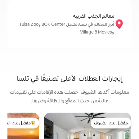
قريبة
أبرز المعالم في تلسا، تشمل BOK Center وTulsa Zoo
ت الأعلى تصنيفًا في تلسا
: حصلت هذه الإقامات على تقييمات
 الموقع والنظافة وغيرها.
ب
مفضّل لدى الضيوف
جديد! 
من أبرز البيوت المفضّلة لدى الضيوف
ب
خ