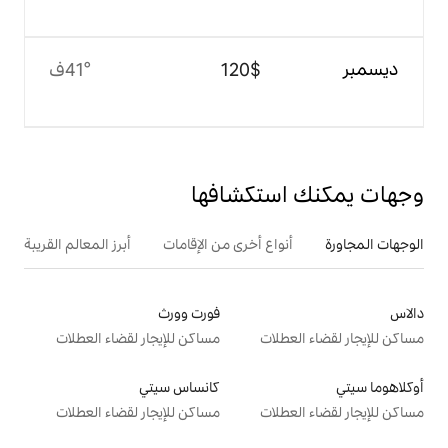
$‏120
41°ف
تكشافها
ع أخرى من الإقامات
أبرز المعالم القريبة
فورت وورث
ت
مساكن للإيجار لقضاء العطلات
كانساس سيتي
ت
مساكن للإيجار لقضاء العطلات