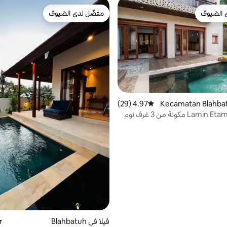
 الضيوف
مفضّل لدى الضيوف
 الضيوف
مفضّل لدى الضيوف
4.97 (29)
متوسط التقييم 4.97 من 5، 29 مراجعات
فيلا في Blahbatuh
مت