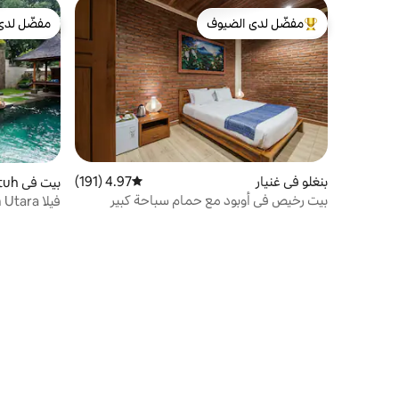
مفضّل لدى الضيوف
مفضّل لدى
من أبرز البيوت المفضّلة لدى الضيوف
مفضّل لدى
بنغلو في غنيار
4.97 (191)
متوسط التقييم 4.97 من 5، 191 مراجعات
بيت في Kecamatan Blahbatuh
بيت رخيص في أوبود مع حمام سباحة كبير
فيلا Lamin Etam Utara مكونة من 3 غرف نوم