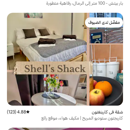
4.88 (123)
متوسط التقييم 4.88 من 5، 123 مراجعات
مكيف هواء، موقع رائع