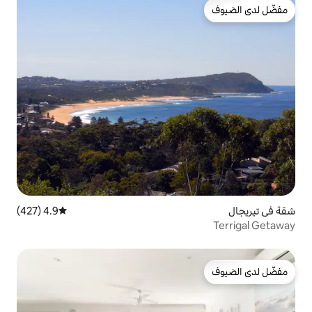
4.9 (427)
متوسط التقييم 4.9 من 5، 427 مراجعات