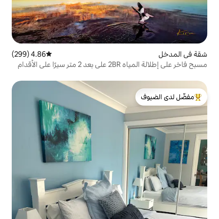
4.86 (299)
متوسط التقييم 4.86 من 5، 299 مراجعات
مسبح فاخر على إطلالة المياه 2BR على بعد 2 متر سيرًا على الأقدام
لدى الضيوف