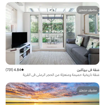
4.84 (731)
متوسط التقييم 4.84 من 5، 731 مراجعات
ة من الحجر الرملي في القرية