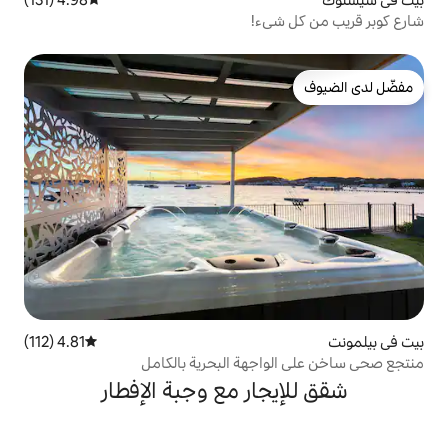
يء!
4.81 (112)
متوسط التقييم 4.81 من 5، 112 مراجعات
جهة البحرية بالكامل
ار مع وجبة الإفطار