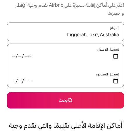
اعثر على أماكن إقامة مميزة على Airbnb تقدم وجبة الإفطار
ل باستخدام السهمين لأعلى ولأسفل أو استكشف عن طريق اللمس أو السحب.
بحث
على تقييمًا والتي تقدم وجبة