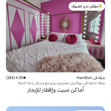
لدى الضيوف
4.95 (284)
متوسط التقييم 4.95 من 5، 284 مراجعات
ميم ريترو مع وسائل راحة كاملة
يت وإفطار للإيجار