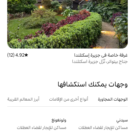
ندا
4.92 (12)
متوسط التقييم 4.92 من 5، 12 مراجعات
كتلندا
تكشافها
ع أخرى من الإقامات
أبرز المعالم القريبة
ولونغونغ
ت
مساكن للإيجار لقضاء العطلات