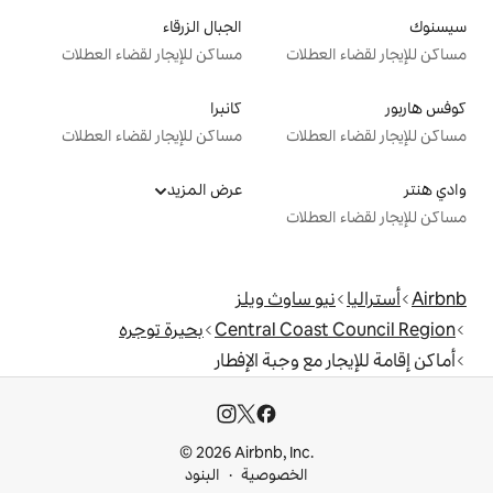
الجبال الزرقاء
ت
مساكن للإيجار لقضاء العطلات
كانبرا
ت
مساكن للإيجار لقضاء العطلات
عرض المزيد
ت
اوث ويلز
Central C
بحيرة توجره
وجبة الإفطار
© 2026 Airbnb, I
خصوصية
البنود