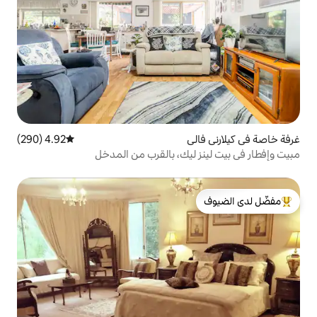
ي
4.92 (290)
متوسط التقييم 4.92 من 5، 290 مراجعات
ليك، بالقرب من المدخل
لدى الضيوف