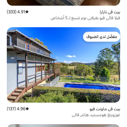
4.91 (333)
متوسط التقييم 4.91 من 5، 333 مراجعات
5 أشخاص
4.96 (137)
متوسط التقييم 4.96 من 5، 137 مراجعات
لي