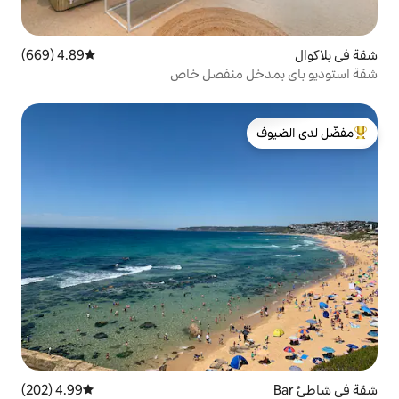
4.89 (669)
متوسط التقييم 4.89 من 5، 669 مراجعات
 منفصل خاص
لدى الضيوف
4.99 (202)
متوسط التقييم 4.99 من 5، 202 مراجعات