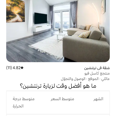
4.82 (11)
متوسط التقييم 4.82 من 5، 11 مراجعات
تجوّل
وقت لزيارة ترنتشين؟
وسط السعر
متوسط درجة
الحرارة