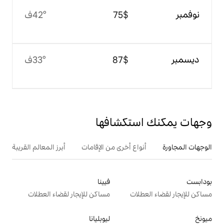
$‏75
42°ف
$‏87
33°ف
تكشافها
ع أخرى من الإقامات
أبرز المعالم القريبة
فيينا
ت
مساكن للإيجار لقضاء العطلات
ليوبليانا