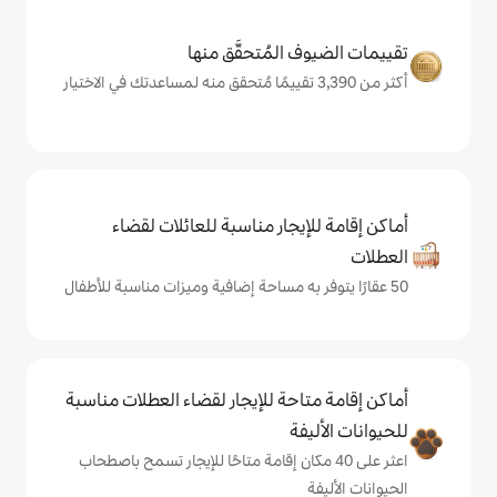
المُتحقَّق منها
يجار مناسبة للعائلات لقضاء
حة للإيجار لقضاء العطلات مناسبة
ة
ى 40 مكان إقامة متاحًا للإيجار تسمح باصطحاب