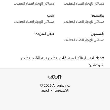
ت
مساكن للإيجار لقضاء العطلات
زغرب
ت
مساكن للإيجار لقضاء العطلات
عرض المزيد
ت
ة ترينشين
منطقة ترنتشين
© 2026 Airbnb, I
خصوصية
البنود