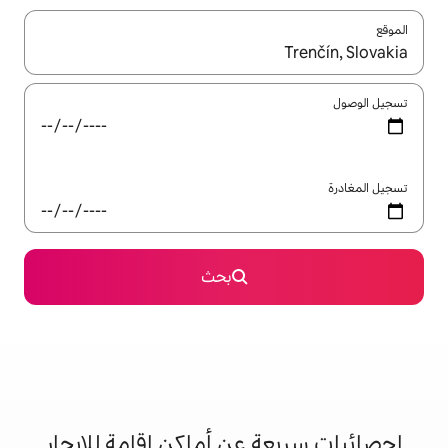
ل باستخدام السهمين لأعلى ولأسفل أو استكشف عن طريق اللمس أو السحب.
بحث
 عن أماكن إقامة للإيجار