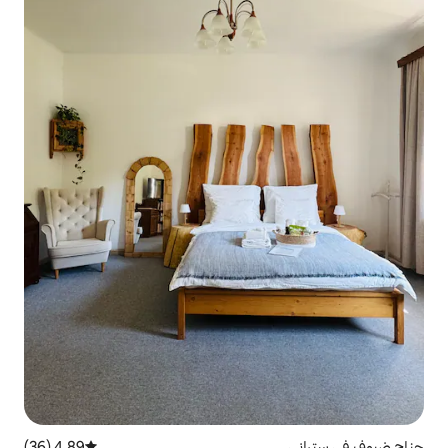
4.89 (36)
متوسط التقييم 4.89 من 5، 36 مراجعات