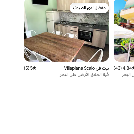
مفضّل لدى الضيوف
مفضّل لدى الضيوف
4.84 (43)
وسط التقييم 4.84 من 5، 43 مراجعات
بيت في Villapiana Scalo
5 (5)
متوسط التقييم 5 من 5، 5 مراجعات
 البحر
فيلا الطابق الأرضي على البحر