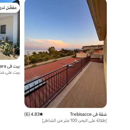
مفضّل لدى
مفضّل لدى
بيت في Amendolara
بيت على شا
شقة في Trebisacce
4.83 (6)
متوسط التقييم 4.83 من 5، 6 مراجعات
إطلالة على البحر، 100 متر من الشاطئ