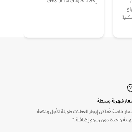
ن
إحضار حيوانك الأليف معك.
واخ
كنية
عار شهرية بسيطة
عار خاصة لأماكن إيجار العطلات طويلة الأجل ودفعة
رية واحدة دون رسوم إضافية.*