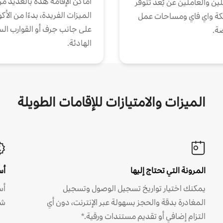
أماكن الإقامة هذه بالعديد م
ين والعاملين عن بُعد تتوفر
الميزات الفريدة، بدءًا من الأك
كة واي فاي ومساحات عمل
على جانب جرف أو القوارب الس
ة.
الهادئة.
الميزات والامتيازات للإقامات الطويلة
المرونة التي تحتاج إليها
أس
يمكنك اختيار تواريخ تسجيل الوصول وتسجيل
أس
المغادرة بدقة والحجز بسهولة عبر الإنترنت، دون أي
شه
التزام إضافي أو تقديم مستندات ورقية.*