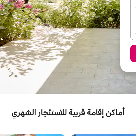
أماكن إقامة قريبة للاستئجار الشهري