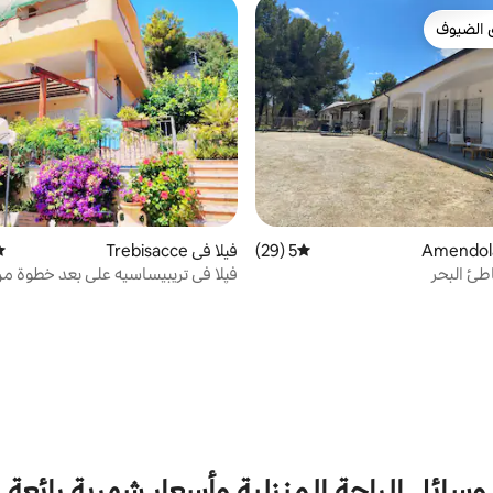
 الضيوف
 الضيوف
5 (29)
متوسط التقييم 5 من 5، 29 مراجعات
فيلا في Trebisacce
مت
طئ البحر
فيلا في تريبيساسيه على بعد خطوة من
الأزرق
وسائل الراحة المنزلية وأسعار شهرية رائعة