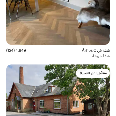
4.84 (124)
متوسط التقييم 4.84 من 5، 124 مراجعات