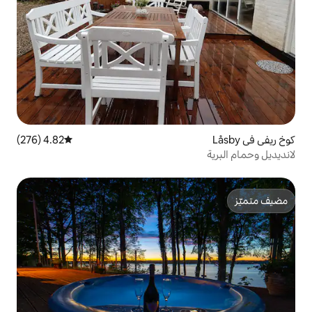
4.82 (276)
متوسط التقييم 4.82 من 5، 276 مراجعات