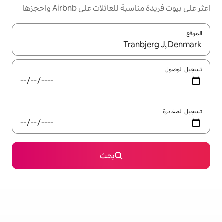
ئلات على Airbnb واحجزها
ل باستخدام السهمين لأعلى ولأسفل أو استكشف عن طريق اللمس أو السحب.
بحث