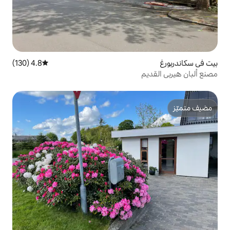
4.8 (130)
متوسط التقييم 4.8 من 5، 130 مراجعات