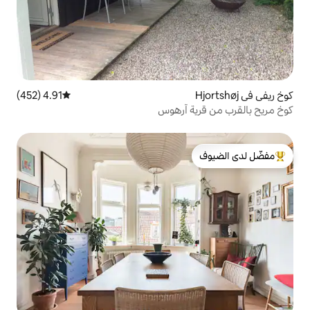
4.91 (452)
متوسط التقييم 4.91 من 5، 452 مراجعات
 آرهوس
لدى الضيوف