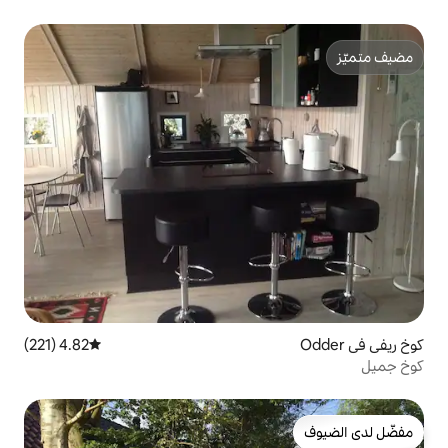
4.82 (221)
متوسط التقييم 4.82 من 5، 221 مراجعات