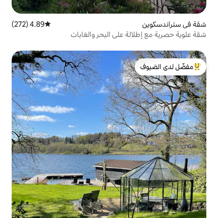
4.89 (272)
متوسط التقييم 4.89 من 5، 272 مراجعات
ة على البحر والغابات
لدى الضيوف