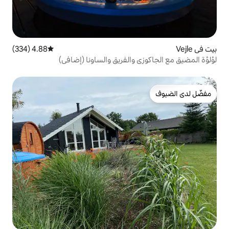
4.88 (334)
متوسط التقييم 4.88 من 5، 334 مراجعات
والفريق والساونا (إضافي)