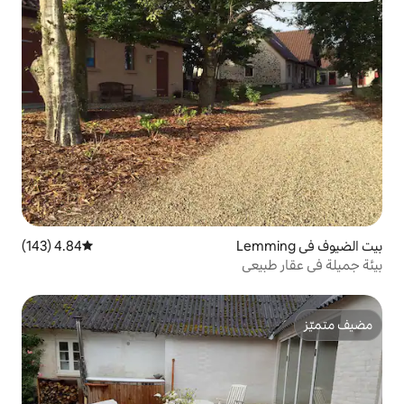
4.84 (143)
متوسط التقييم 4.84 من 5، 143 مراجعات