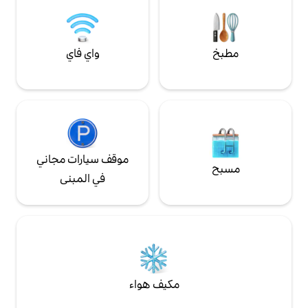
 بإطلالة جميلة
 الاستمتاع بقهوتك
ائي. يمكنك طهي
لصغير أو طلب البيتزا
واي فاي
من مخبز البيتزا المحلي (على بعد 300 متر). لا
تر إلى العديد من محلات
موقف سيارات مجاني
في المبنى
مكيف هواء