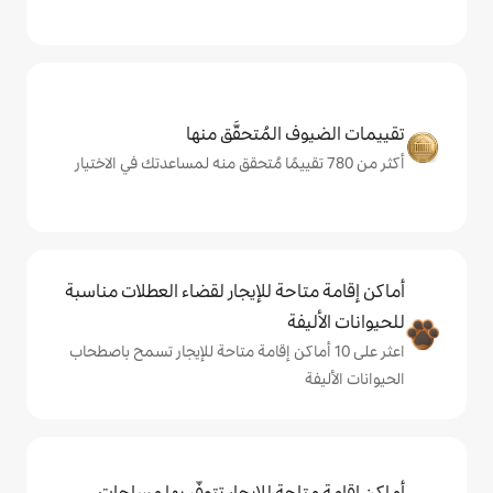
المُتحقَّق منها
حة للإيجار لقضاء العطلات مناسبة
ة
ى 10 أماكن إقامة متاحة للإيجار تسمح باصطحاب
حة للإيجار تتوفّر بها مساحات