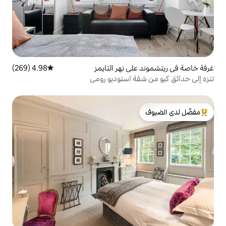
ى نهر التايمز
4.98 (269)
متوسط التقييم 4.98 من 5، 269 مراجعات
ة استوديو رومي
لدى الضيوف