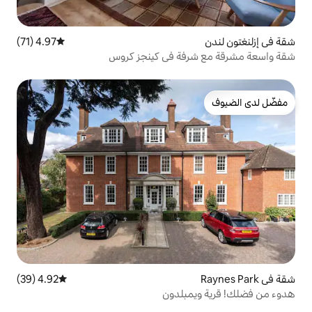
4.97 (71)
متوسط التقييم 4.97 من 5، 71 مراجعات
فة في كينجز كروس
4.92 (39)
متوسط التقييم 4.92 من 5، 39 مراجعات
بلدون