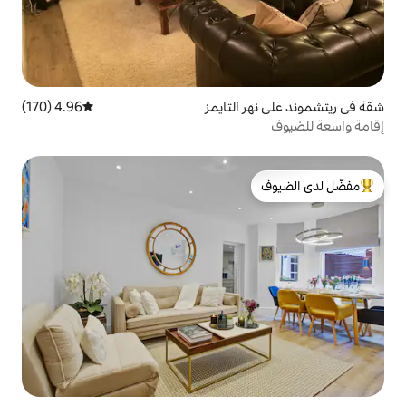
التايمز
4.96 (170)
متوسط التقييم 4.96 من 5، 170 مراجعات
لدى الضيوف