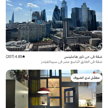
4.85 (207)
متوسط التقييم 4.85 من 5، 207 مراجعات
 في سبيتالفيلدز