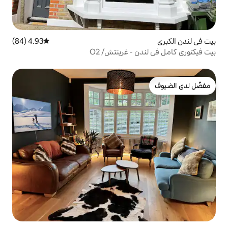
4.93 (84)
متوسط التقييم 4.93 من 5، 84 مراجعات
- غرينتش/ O2