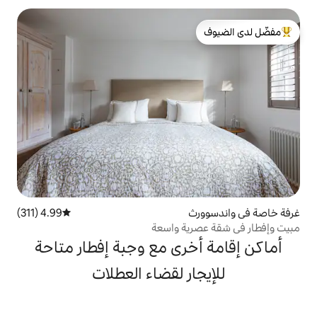
لدى الضيوف
4.99 (311)
متوسط التقييم 4.99 من 5، 311 مراجعات
ية واسعة
رى مع وجبة إفطار متاحة
ر لقضاء العطلات