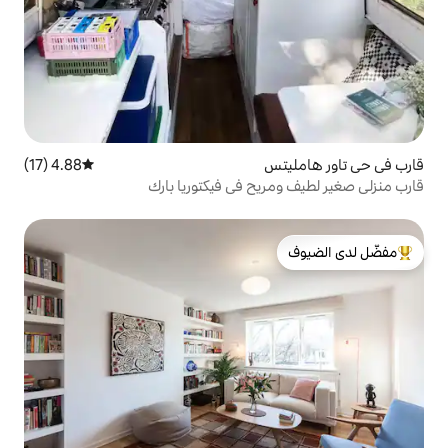
س
4.88 (17)
متوسط التقييم 4.88 من 5، 17 مراجعات
يح في فيكتوريا بارك
لدى الضيوف