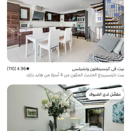
لسي
4.96 (110)
متوسط التقييم 4.96 من 5، 110 مراجعات
ة من هايد بارك