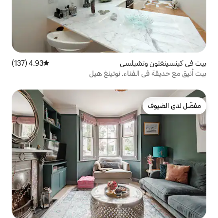
لسي
4.93 (137)
متوسط التقييم 4.93 من 5، 137 مراجعات
اء. نوتينغ هيل