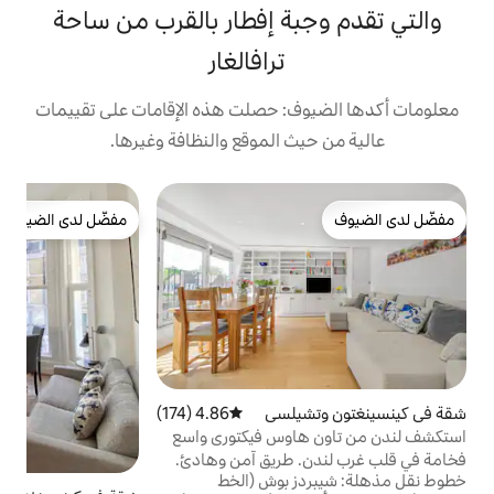
ة إفطار بالقرب من ساحة
ترافالغار
: حصلت هذه الإقامات على تقييمات
 الموقع والنظافة وغيرها.
ت
مفضّل لدى الضيوف
ب
مفضّل لدى الضيوف
ي
ب
ا
و
و
ا
ع
ت
يلسي
4.86 (174)
متوسط التقييم 4.86 من 5، 174 مراجعات
اوس فيكتوري واسع
 طريق آمن وهادئ.
 بوش (الخط
د