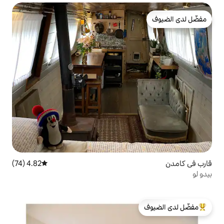
4.82 (74)
متوسط التقييم 4.82 من 5، 74 مراجعات
لدى الضيوف