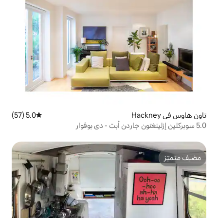
5.0 (57)
متوسط التقييم 5.0 من 5، 57 مراجعات