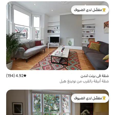
لدى الضيوف
4.92 (194)
متوسط التقييم 4.92 من 5، 194 مراجعات
نغ هيل
لدى الضيوف