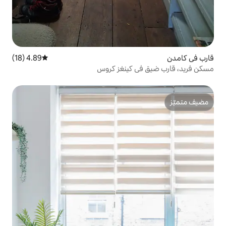
4.89 (18)
متوسط التقييم 4.89 من 5، 18 مراجعات
 كينغز كروس