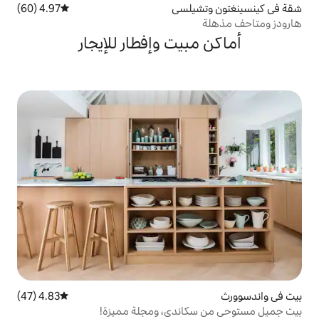
يلسي
4.97 (60)
متوسط التقييم 4.97 من 5، 60 مراجعات
يت وإفطار للإيجار
4.83 (47)
متوسط التقييم 4.83 من 5، 47 مراجعات
اندي، ومجلة مميزة!