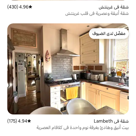
4.96 (430)
متوسط التقييم 4.96 من 5، 430 مراجعات
ب غرينتش
4.94 (175)
متوسط التقييم 4.94 من 5، 175 مراجعات
 واحدة في كلافام العصرية