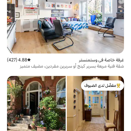
4.88 (427)
متوسط التقييم 4.88 من 5، 427 مراجعات
ج أو سريرين مفردين، مضيف متميز
لدى الضيوف