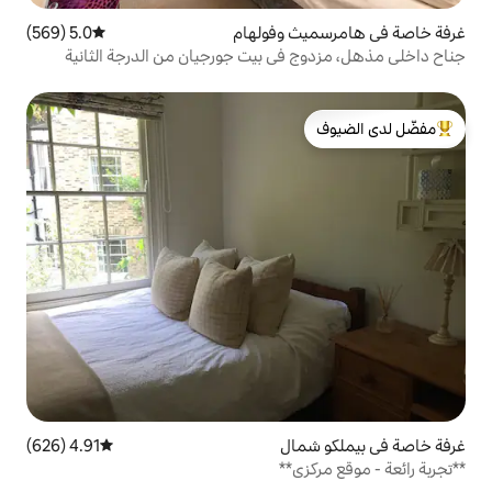
 وفولهام
5.0 (569)
متوسط التقييم 5.0 من 5، 569 مراجعات
في بيت جورجيان من الدرجة الثانية
لدى الضيوف
ال
4.91 (626)
متوسط التقييم 4.91 من 5، 626 مراجعات
**