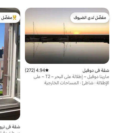
مفضّل لدى الضيوف
مفضّل ل
مفضّل لدى الضيوف
من أبرز ال
شقة في دوفيل
4.94 (272)
متوسط التقييم 4.94 من 5، 272 مراجعات
مارينا دوفيل ~ إطلالة على البحر ~ T2 ~ على
حافة الماء
الإطلالة
·
شاطئ
·
المساحات الخارجية
شقة في ترو
وسط تروفيل