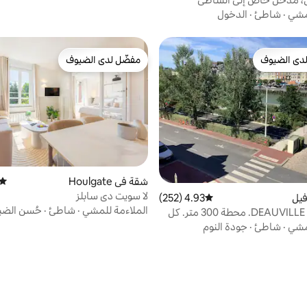
لمشي
·
شاطئ
·
الدخول
دى الضيوف
مفضّل لدى الضيوف
بيوت المفضّلة لدى الضيوف
مفضّل لدى الضيوف
شقة في Houlgate
متوس
لا سويت دي سابلز
يل
4.93 (252)
متوسط التقييم 4.93 من 5، 252 مراجعات
الملاءمة للمشي
·
شاطئ
·
حُسن الضي
استوديو في DEAUVILLE. محطة 300 متر. كل
سافة مشي.
لمشي
·
شاطئ
·
جودة النوم