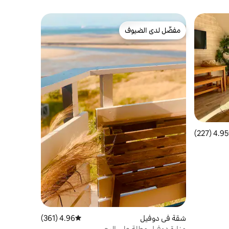
مفضّل لدى الضيوف
مفضّل لدى الضيوف
4.95 (227)
 التقييم 4.95 من 5، 227 مراجعات
شقة في دوفيل
4.96 (361)
متوسط التقييم 4.96 من 5، 361 مراجعات
منارة دوفيل مطلة على البحر