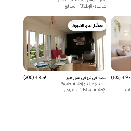
شاطئ
·
الإطلالة
·
الموقع
مفضّل لدى الضيوف
مفضّل لدى الضيوف
4.97 (103)
ط التقييم 4.97 من 5، 103 مراجعات
شقة في تروفي سور مير
4.95 (206)
متوسط التقييم 4.95 من 5، 206 مراجعات
شقة جميلة وإطلالة خلابة!!
افة
الإطلالة
·
شاطئ
·
تلفزيون