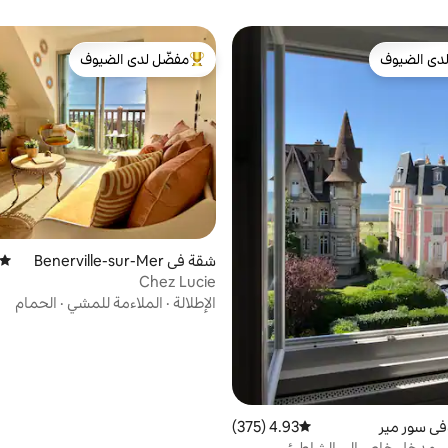
دى الضيوف
مفضّل لدى الضيوف
بيوت المفضّلة لدى الضيوف
من أبرز البيوت المفضّلة لدى الضيوف
شقة في Benerville-sur-Mer
متوسط
Chez Lucie
الإطلالة
·
الملاءمة للمشي
·
الحمام
في سور مير
4.93 (375)
متوسط التقييم 4.93 من 5، 375 مراجعات
، مدخل خاص إلى الشاطئ