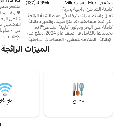
شقة في Villers-sur-Mer
4.99 (137)
متوسط التقييم 4.99 من 5، 137 مراجعات
منتجع صحي 
كابينة الشاطئ، واجهة بحرية
❤️ ريفا روما
تعال واستمتع بالاسترخاء في هذه الشقة الرائعة
شاطئ البحر 
التي تبلغ مساحتها 25 مترًا مربعًا، وتتميز بإطلالة
لشخصين مع
كاملة على البحر وديكور "كابينة الشاطئ"! تم
من: - ساونا
تجديدها بالكامل في صيف عام 2024، وتقع على
الإطلالة
·
شا
الواجهة البحرية، على بعد خطوتين من وسط
الإطلالة
·
الملاءمة للمشي
·
المساحات الداخلية
العلاج بالأ
مدينة فيلير سور مير: مثالية للاستمتاع بالشاطئ
الميزات الرائجة
ومجاور للب
والمدينة وأنشطتها. - يتم توفير أغطية الأسرة
مي
والمناشف - واي فاي وتلفزيون متصل - غرفة
التجديف الهي
صغيرة واحدة مع سرير 140 × 190 سم - غرفة
الشاي، شاي 
معيشة مع أريكة قابلة للتحويل مريحة للغاية 140
الاحتياجات 
× 190 سم - مطبخ مجهز - مدخل مع مكتب
مطبخ
واي فا
ش