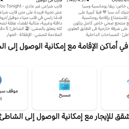
خاص: ريفا رومانسية وسبا
قارب شراعي غير عادي - 
- Deauville
نتيك آند سبا 💙 فيلا كبيرة على
للاستمتاع بإقامة رومانسية
قدمًا راسي في قلب ميناء دوفيل/تروف
 منتجع صحي خاص كامل يتكون
 على شرفة خارجية في الطابق العلوي.
كله يتعلق ب
- دش كبير (115x180) حسي (سماء ماطرة) مع
دوفيل/تروفيل: دقيقتان 🍽️ المطاعم:
طئ
·
المساحات الداخلية
الملاءمة للمشي
·
الإطلالة
·
الجوار
لوان. - حوض استحمام علاجي مواجه
واحدة 🛍️ المتاجر: دقيقتان 🚉 محطة ا
 في أماكن الإقامة مع إمكانية الوصول إلى 
حر. - سرير هيدرومساج، مساج جاف
ديجيت. - شاي الأعشاب واللياقة البدنية مع
بالسطح الخارجي لتناول مشروب فاتح
دروليكي، وركوب الدراجات، والأثقال.
عند غروب الشمس، ودع نفسك تنعم ب
الأعشاب، القهوة. غير متاح لذوي
الميناء الأصيلة. التدفئة على متن القا
الخاصة.
موقف سيا
ي
مسبح
ا
قق للإيجار مع إمكانية الوصول إلى الشاطئ