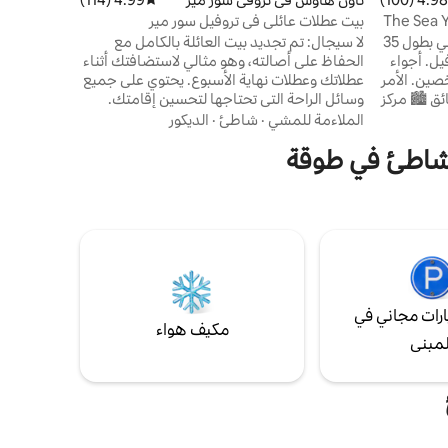
منفصل
The Sea You Tonight
بيت عطلات عائلي في تروفيل سور مير
عش تجربة فريدة على متن قارب شراعي بطول 35
لا سيجال: تم تجديد بيت العائلة بالكامل مع
يل. أجواء
الحفاظ على أصالته، وهو مثالي لاستضافتك أثناء
دافئة وغريبة، مثالية لقضاء عطلة لشخصين. الأمر
عطلاتك وعطلات نهاية الأسبوع. يحتوي على جميع
المشي: 🏖️ الشاطئ: 5 دقائق 🏙️ مركز
وسائل الراحة التي تحتاجها لتحسين إقامتك.
 دقيقة
يحتوي على حديقة خاصة به مع تراس خاص لك
الملاءمة للمشي
·
شاطئ
·
الديكور
لقطار:
للاسترخاء والراحة في سلام. تقع في منطقة
الشاطئ في طوقة
دقيقتان 🚿 الدش / الحمامات: 200 متر استمتع
سكنية قريبة من وسط المدينة. الميزات: موقف
 للشهية
سيارات مجاني في الشارع 10/15 دقيقة سيرًا على
أجواء
الأقدام من محطة قطار SNCF 15/20 دقيقة سيرا
رب
على الأقدام إلى مدخل الشاطئ
رات مجاني في
مكيف هواء
لمبنى