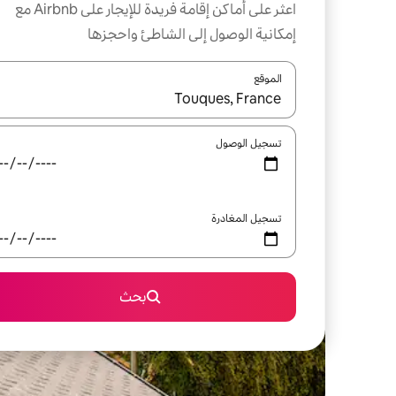
اعثر على أماكن إقامة فريدة للإيجار على Airbnb مع
إمكانية الوصول إلى الشاطئ واحجزها
الموقع
عند توفر النتائج، انتقل باستخدام السهمين لأعلى ولأسف
تسجيل الوصول
تسجيل المغادرة
بحث