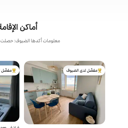
أماكن الإقام
معلومات أكدها الضيوف: حصلت أما
مفضّل لدى الضيوف
مفضّل ل
من أبرز البيوت المفضّلة لدى الضيوف
من أبرز ال
فيلا في Ouistreham