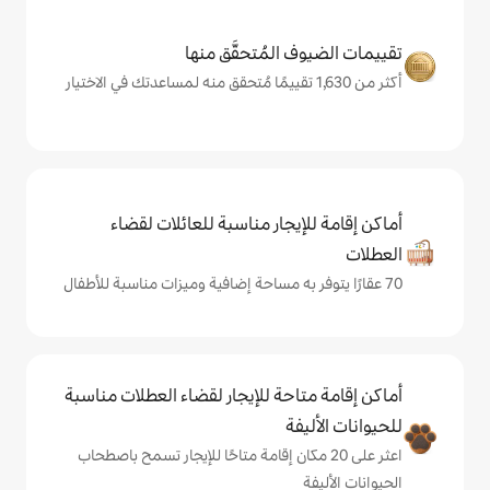
المُتحقَّق منها
يجار مناسبة للعائلات لقضاء
حة للإيجار لقضاء العطلات مناسبة
ة
ى 20 مكان إقامة متاحًا للإيجار تسمح باصطحاب