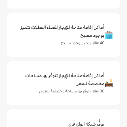
حة للإيجار لقضاء العطلات تتميز
حة للإيجار تتوفّر بها مساحات
ي فاي