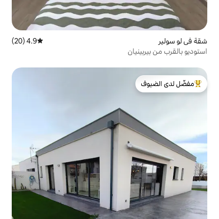
4.9 (20)
متوسط التقييم 4.9 من 5، 20 مراجعات
ن
لدى الضيوف