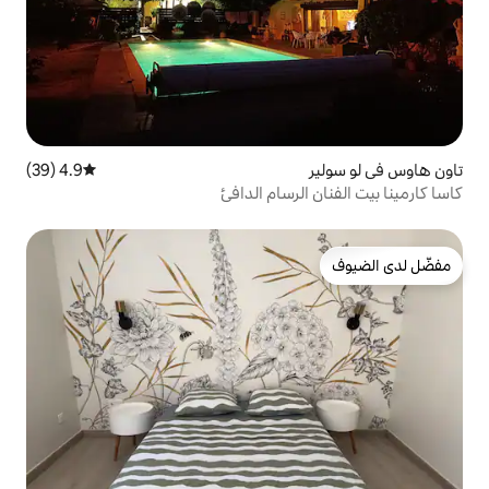
4.9 (39)
متوسط التقييم 4.9 من 5، 39 مراجعات
رسام الدافئ