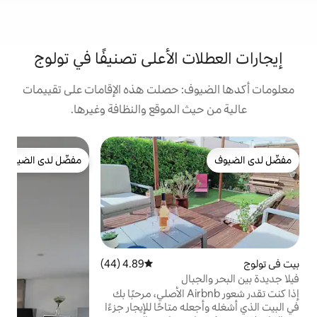
 الأعلى تصنيفًا في تولوج
: حصلت هذه الإقامات على تقييمات
 الموقع والنظافة وغيرها.
ف
مفضّل لدى الضيوف
ف
مفضّل لدى الضيوف
أ
م
4.89 (44)
متوسط التقييم 4.89 من 5، 44 مراجعات
ال
م
إذا كنت تقدر شعور Airbnb الأصلي، مرحبًا بك
وسرير 
 متاحًا للإيجار جزءًا