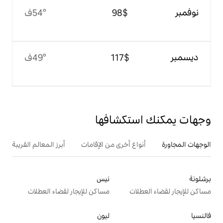
$‏98
54°ف
$‏117
49°ف
تكشافها
ع أخرى من الإقامات
أبرز المعالم القريبة
نيس
ت
مساكن للإيجار لقضاء العطلات
ليون