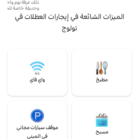
ذلك غرفة نوم واحدة مع سريرين فرديين،
وحديقة خاصة للحظاتك الخارجية في منطقة
سكنية هادئة. نتفليكس، وواي فاي عالي السرعة،
ة في إيجارات العطلات في
ومطبخ مجهز: كل وسائل الراحة لتشعر وكأنك
في بيتك. في الصباح، القهوة في الحديقة. في
تولوج
المساء، يمكنك الاستمتاع بالشواء تحت النجوم
أو مشاهدة فيلم عائلي. معدات الأطفال: سرير
أطفال للسفر، قفص لعب، عربة أطفال قابلة
للطي، فراش تغيير، ألعاب...
واي فاي
موقف سيارات مجاني
في المبنى