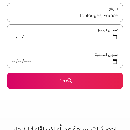
ل باستخدام السهمين لأعلى ولأسفل أو استكشف عن طريق اللمس أو السحب.
بحث
 عن أماكن إقامة للإيجار