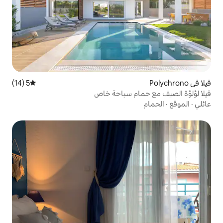
5 (14)
متوسط التقييم 5 من 5، 14 مراجعات
ام سباحة خاص