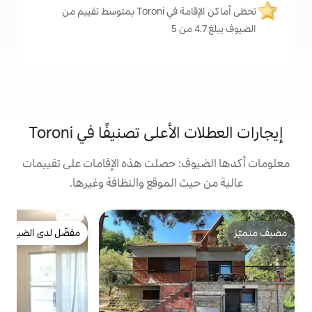
تحظى أماكن الإقامة في Toroni بمتوسط تقييم من
أعلى تصنيفًا في Toroni
: حصلت هذه الإقامات على تقييمات
 الموقع والنظافة وغيرها.
ش
مفضّل لدى الضيوف
ب
مفضّل لدى الضيوف
ي
م
م
ا
ا