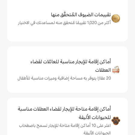
المُتحقَّق منها
يجار مناسبة للعائلات لقضاء
حة للإيجار لقضاء العطلات مناسبة
ة
ى 10 أماكن إقامة متاحة للإيجار تسمح باصطحاب