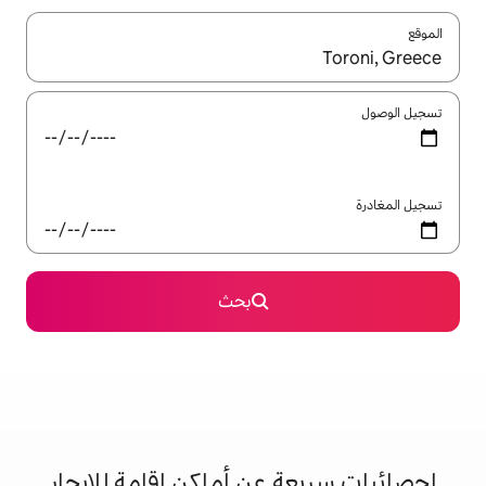
ل باستخدام السهمين لأعلى ولأسفل أو استكشف عن طريق اللمس أو السحب.
بحث
 عن أماكن إقامة للإيجار