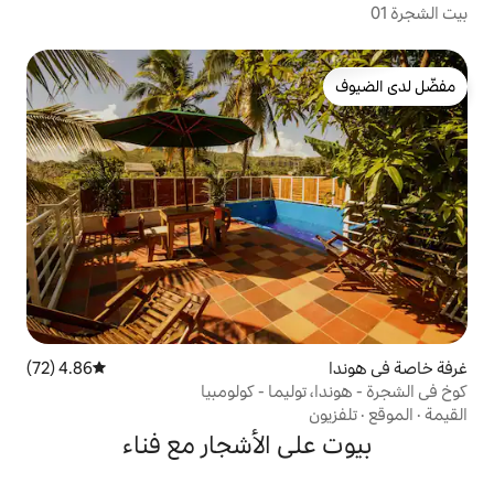
4.86 (72)
متوسط التقييم 4.86 من 5، 72 مراجعات
يما - كولومبيا
ى الأشجار مع فناء