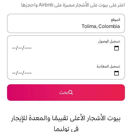
على Airbnb واحجزها
ل باستخدام السهمين لأعلى ولأسفل أو استكشف عن طريق اللمس أو السحب.
بحث
على تقييمًا والمعدة للإيجار
في توليما