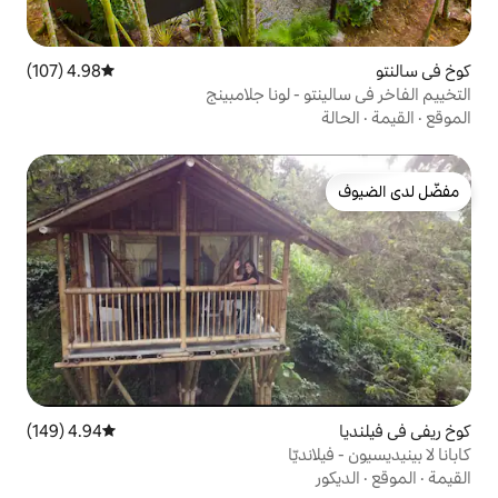
4.98 (107)
متوسط التقييم 4.98 من 5، 107 مراجعات
 لونا جلامبينج
4.94 (149)
متوسط التقييم 4.94 من 5، 149 مراجعات
ّا