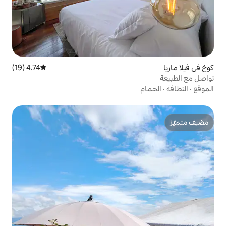
4.74 (19)
متوسط التقييم 4.74 من 5، 19 مراجعات