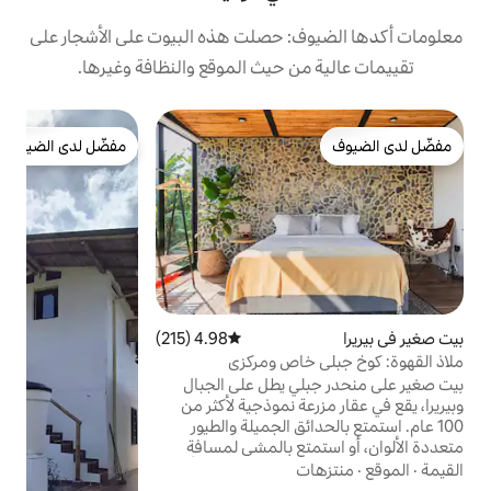
 حصلت هذه البيوت على الأشجار على
 حيث الموقع والنظافة وغيرها.
مفضّل لدى الضيوف
مفضّل لدى الضيوف
4.98 (215)
متوسط التقييم 4.98 من 5، 215 مراجعات
اص ومركزي
ك
 يطل على الجبال
ا
 نموذجية لأكثر من
ق الجميلة والطيور
ع بالمشي لمسافة
ن
ابات المطيرة، أو
و
عية بعد يوم من