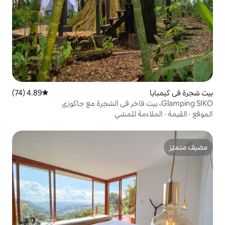
4.89 (74)
متوسط التقييم 4.89 من 5، 74 مراجعات
 للمشي