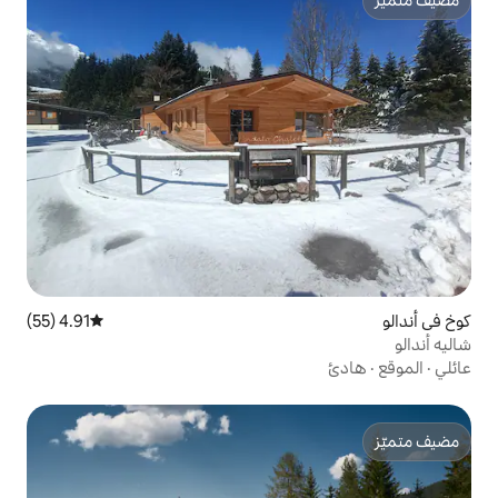
4.91 (55)
متوسط التقييم 4.91 من 5، 55 مراجعات