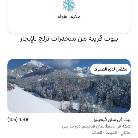
مكيف هواء
ن منحدرات تزلج للإيجار
4.8 (105)
متوسط التقييم 4.8 من 5، 105 مراجعات
 دي ماريبي