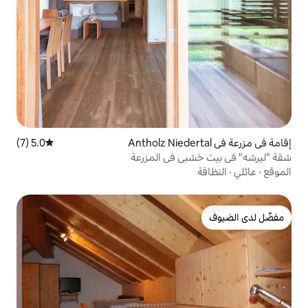
5.0 (7)
متوسط التقييم 5.0 من 5، 7 مراجعات
 في المزرعة