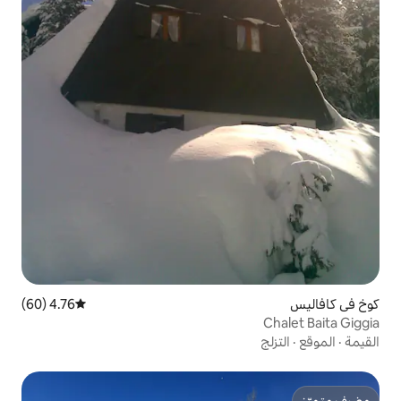
4.76 (60)
متوسط التقييم 4.76 من 5، 60 مراجعات