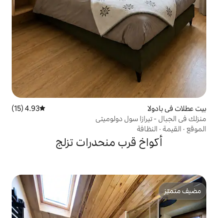
4.93 (15)
متوسط التقييم 4.93 من 5، 15 مراجعات
سول دولوميتي
رب منحدرات تزلج