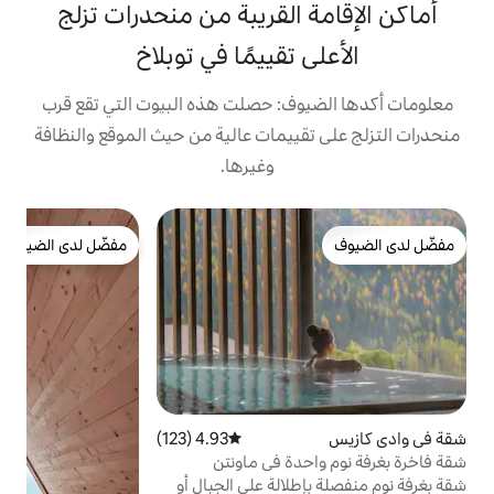
القريبة من منحدرات تزلج
تقييمًا في توبلاخ
ف: حصلت هذه البيوت التي تقع قرب
ييمات عالية من حيث الموقع والنظافة
وغيرها.
ك
مفضّل لدى الضيوف
مفضّل لدى الضيوف
و
♥
ر
ا
4.93 (123)
متوسط التقييم 4.93 من 5، 123 مراجعات
♥
دة في ماونتن
الة على الجبال أو