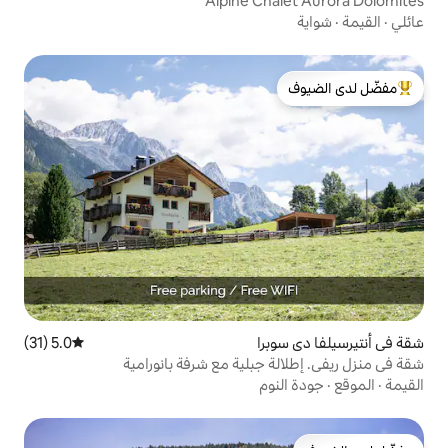
Alpine Ch
لدى الضيوف
را
5.0 (31)
متوسط التقييم 5.0 من 5، 31 مراجعات
جبلية مع شرفة بانورامية
وم