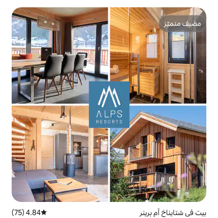
4.84 (75)
متوسط التقييم 4.84 من 5، 75 مراجعات