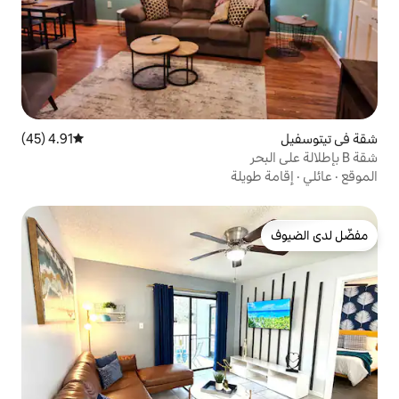
4.91 (45)
متوسط التقييم 4.91 من 5، 45 مراجعات
لة