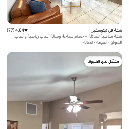
4.84 (77)
متوسط التقييم 4.84 من 5، 77 مراجعات
م سباحة وصالة ألعاب رياضية وألعاب!