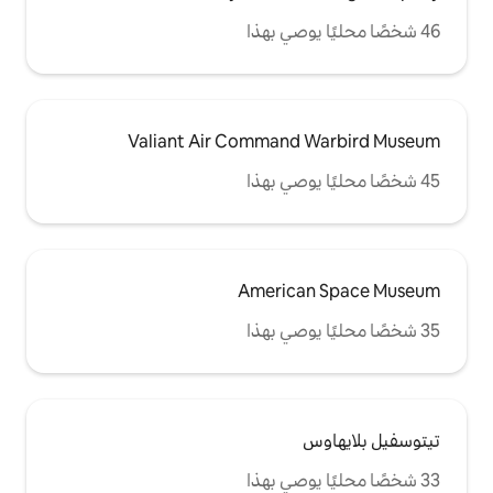
Valiant Air Comman
Americ