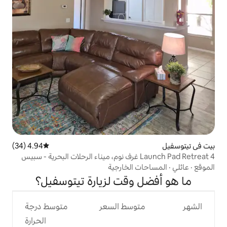
4.94 (34)
متوسط التقييم 4.94 من 5، 34 مراجعات
Launch Pad Retreat  غرف نوم، ميناء الرحلات البحرية - سبيس
الخارجية
وقت لزيارة تيتوسفيل؟
وسط السعر
متوسط درجة
الحرارة