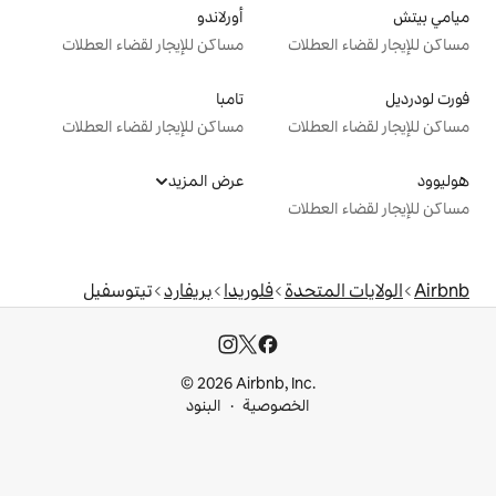
أورلاندو
ت
مساكن للإيجار لقضاء العطلات
تامبا
ت
مساكن للإيجار لقضاء العطلات
عرض المزيد
ت
دة
فلوريدا
بريفارد
تيتوسفيل
© 2026 Airbnb, I
خصوصية
البنود