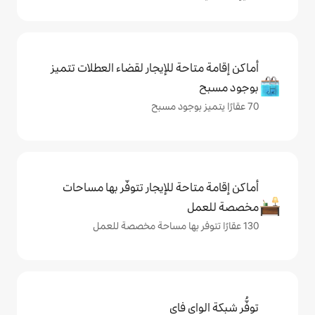
حة للإيجار لقضاء العطلات تتميز
حة للإيجار تتوفّر بها مساحات
ي فاي