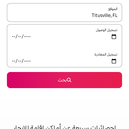
ل باستخدام السهمين لأعلى ولأسفل أو استكشف عن طريق اللمس أو السحب.
بحث
 عن أماكن إقامة للإيجار