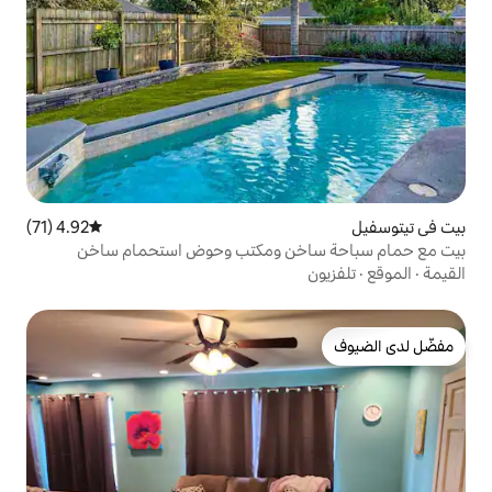
4.92 (71)
متوسط التقييم 4.92 من 5، 71 مراجعات
خن ومكتب وحوض استحمام ساخن