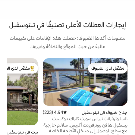
الأعلى تصنيفًا في تيتوسفيل
: حصلت هذه الإقامات على تقييمات
 الموقع والنظافة وغيرها.
ش
مفضّل لدى الضيوف
ش
من أبرز البيوت المفضّلة لدى الضيوف
ل
م
ت
م
م
ع
ل
4.94 (223)
متوسط التقييم 4.94 من 5، 223 مراجعات
ت كاياك دوكسبت
كريس. سلالم خارجية
 الأجنحة الخاصة.
بيت في تيتوسفيل
4.99 (204)
متوسط التقييم 4.99 من 5، 204 مراجعات