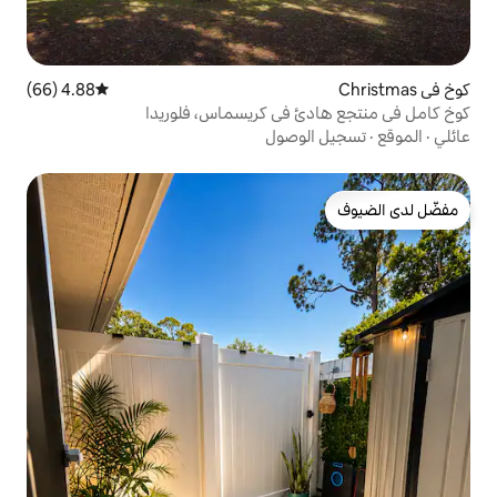
4.88 (66)
متوسط التقييم 4.88 من 5، 66 مراجعات
 في كريسماس، فلوريدا
وصول