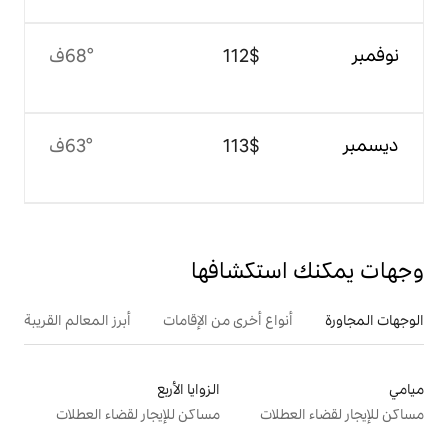
$‏112
68°ف
$‏113
63°ف
تكشافها
ع أخرى من الإقامات
أبرز المعالم القريبة
الزوايا الأربع
ت
مساكن للإيجار لقضاء العطلات