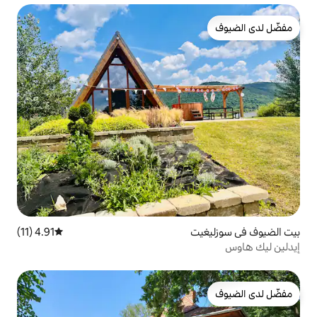
4.91 (11)
متوسط التقييم 4.91 من 5، 11 مراجعات