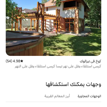
4.98 (54)
متوسط التقييم 4.98 من 5، 54 مراجعات
 تيسا كرسي استلقاء يطل على النهر
تكشافها
 المعالم القريبة