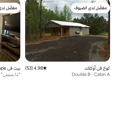
مفضّل لدى الضيوف
مفضّل لدى
مفضّل لدى الضيوف
مفضّل لدى
كوخ في أوكلاند
4.98 (53)
متوسط التقييم 4.98 من 5، 53 مراجعات
بيت في Pope
Double B - Cabin A
"ذا سبيني" ف