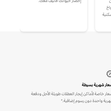
ن
إحضار حيوانك الأليف معك.
واخ
كنية
عار شهرية بسيطة
عار خاصة لأماكن إيجار العطلات طويلة الأجل ودفعة
رية واحدة دون رسوم إضافية.*