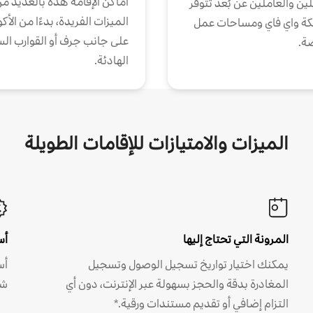
أماكن الإقامة هذه بالعديد م
ين والعاملين عن بُعد تتوفر
الميزات الفريدة، بدءًا من الأك
كة واي فاي ومساحات عمل
على جانب جرف أو القوارب الس
ة.
الهادئة.
الميزات والامتيازات للإقامات الطويلة
المرونة التي تحتاج إليها
أس
يمكنك اختيار تواريخ تسجيل الوصول وتسجيل
أس
المغادرة بدقة والحجز بسهولة عبر الإنترنت، دون أي
شه
التزام إضافي أو تقديم مستندات ورقية.*