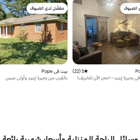
 الضيوف
مفضّل لدى الضيوف
 الضيوف
مفضّل لدى الضيوف
5 (22)
متوسط التقييم 5 من 5، 22 مراجعات
بيت في Pope
ي بحيرة إينيد • احجز الآن للخريف!
بالقرب من بحيرة إينيد وأولي ميس
وسائل الراحة المنزلية وأسعار شهرية رائعة