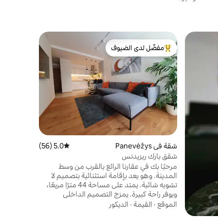
إقامة في م
مفضّل لدى الضيوف
مضيف متم
مقصورة القص
من أبرز البيوت المفضّلة لدى الضيوف
مضيف متم
تقع في بير
السياحة ال
"فيريتيل لو
الاستثنائي 
القيمة
·
الم
الإقامة مع 
الميزانين، 
والدش، التر
بماكينة قه
شقة في Panevėžys
5.0 (56)
متوسط التقييم 5.0 من 5، 56 مراجعات
كهربائي.
شقق بارك ريزيدنس
مرحبًا بك في عقارنا الرائع بالقرب من وسط
المدينة. وهو يعد بإقامة استثنائية بتصميم لا
تشوبه شائبة. يمتد على مساحة 44 مترًا مربعًا،
ويوفر راحة كبيرة. يمزج التصميم الداخلي
المعاصر بين المفروشات اللذيذة، مما يخلق جوًا
الموقع
·
القيمة
·
الديكور
آسرًا. التراس المبهج مثالي للاسترخاء والاستمتاع