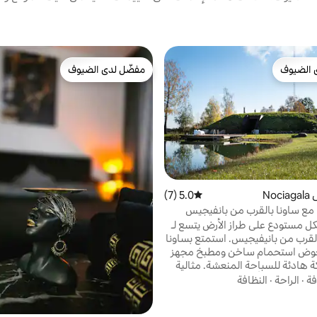
 الضيوف
مفضّل لدى الضيوف
 الضيوف
مفضّل لدى الضيوف
No
5.0 (7)
متوسط التقييم 5.0 من 5، 7 مراجعات
 مع ساونا بالقرب من بانفيجيس
ل مستودع على طراز الأرض يتسع لـ
10 ضيوف بالقرب من بانيفيجيس. استمتع بساونا
وض استحمام ساخن ومطبخ مجهز
كة هادئة للسباحة المنعشة. مثالية
رحلات الفريق أو العطلات على الطراز
فة
·
الراحة
·
النظافة
كتيكي. يرجى الملاحظة: يقع العقار داخل أراضي
ة نشط. خلال ساعات عمل ميدان