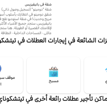
كون إطلاق النار مسموعًا من مكان
شقة في بانيفيزيس
مة. تتوفر خدمات إضافية اختيارية عند
شقة "دومينو" (تسجيل وصول ذاتي)
الطلب: – الدخول إلى الساونا: 150 يورو – حوض
شقق دومينو في انتظارك بأسلوب أسو
80 يورو
مريح وحديث! في شقة استوديو تقع ف
بانيفيزيس، ستجد جميع الأشياء الأكثر
لإقامتك القصيرة أو الطويلة. هنا ست
مجهز بالكامل ومكيف هواء وسرير مري
عائلي
·
المساحات الداخلية
·
النظافة
زات الشائعة في إيجارات العطلات في تيتشكو
وهدايا من المضيفين. نرحب 
أليفة صغيرة أنيقة! ستجد موق
إذا لزم الأمر، هناك موقف سيارات خ
الأجر (خاضع للحراسة) قريب.
موقف سيا
ي
مسبح
ا
ماكن تأجير عطلات رائعة أخرى في تيتشكوناي