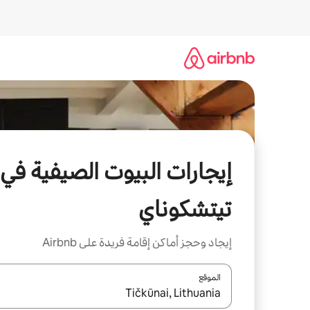
خطى
لى
لمحتوى
إيجارات البيوت الصيفية في
تيتشكوناي
إيجاد وحجز أماكن إقامة فريدة على Airbnb
الموقع
عند توفر النتائج، انتقل باستخدام السهمين لأعلى ولأسف