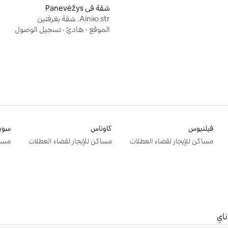
شقة في Panevėžys
Ainiю str. شقة بغرفتين
الموقع
·
هادئ
·
تسجيل الوصول
فيلنيوس
كاوناس
سوب
مساكن للإيجار لقضاء العطلات
مساكن للإيجار لقضاء العطلات
مساك
اي