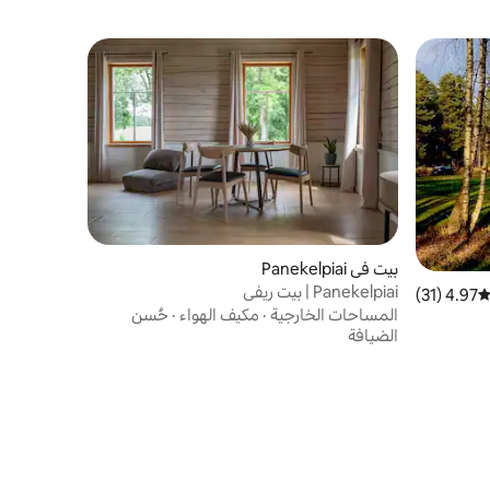
بيت في Panekelpiai
Panekelpiai | بيت ريفي
4.97 (31)
توسط التقييم 4.97 من 5، 31 مراجعات
المساحات الخارجية
·
مكيف الهواء
·
حُسن
الضيافة