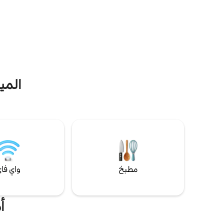
الرماية، سي
رسوم إضافية. يبعد مركز المدينة 10 دقائق سيرًا
الإقا
على الأقدام، ويبعد مركز التسوق IKI 350 مترًا،
ويبعد MAXIMA والسوق المركزي 600 متر.
استحمام ساخن: 
بالقرب من منتزه سكايستاكالنيس، والسد مع
شواطئ المدينة والملاعب الرياضية، ومنتزه
Wake.
المي
مطبخ
واي فا
أ