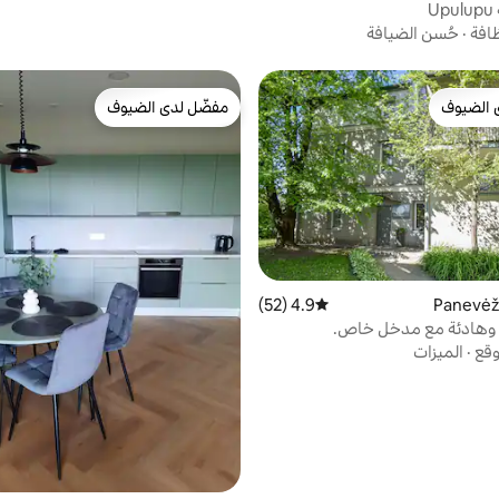
U
ظافة
·
حُسن الضيافة
 الضيوف
مفضّل لدى الضيوف
 الضيوف
مفضّل لدى الضيوف
4.9 (52)
متوسط التقييم 4.9 من 5، 52 مراجعات
وهادئة مع مدخل خاص.
وقع
·
الميزات