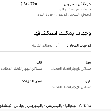
خيمة في سميليني
4.77 (13)
متوسط التقييم 4.77 من 5، 13 مراجعات
خيمة جرس سكاي فيو.
الموقع
·
تسجيل الوصول
·
جودة النوم
وجهات يمكنك استكشافها
الوجهات المجاورة
أبرز المعالم القريبة
ريغا
تالين
مساكن للإيجار لقضاء العطلات
مساكن للإيجار لقضاء العطلات
تارتو
عرض المزيد
مساكن للإيجار لقضاء العطلات
Airbnb
ليتوانيا
بانيفيزيس
بانيفيزيس رايوناس
تيتشكون