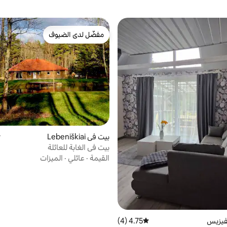
مفضّل لدى الضيوف
مفضّل لدى الضيوف
بيت في Lebeniškiai
م
بيت في الغابة للعائلة
القيمة
·
عائلي
·
الميزات
فيزيس
4.75 (4)
متوسط التقييم 4.75 من 5، 4 مراجعات