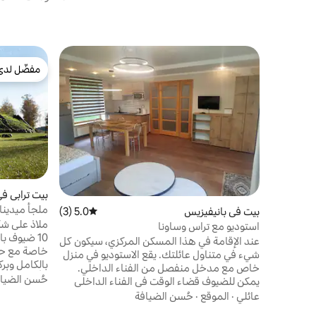
مفضّل لدى
مفضّل لدى
بيت ترابي في ciagala
ملجأ ميدينا
بيت في بانيفيزيس
5.0 (3)
متوسط التقييم 5.0 من 5، 3 مراجعات
ملاذ على شك
استوديو مع تراس وساونا
عند الإقامة في هذا المسكن المركزي، سيكون كل
خاصة مع ح
شيء في متناول عائلتك. يقع الاستوديو في منزل
بالكامل وبر
خاص مع مدخل منفصل من الفناء الداخلي.
للأصدقاء أو 
حُسن الضيا
يمكن للضيوف قضاء الوقت في الفناء الداخلي
الت
للمنزل، وفي الشرفة الخارجية، واستخدام الساونا
عائلي
·
الموقع
·
حُسن الضيافة
ميدان رماي
والشواية الخارجية (شواية، كازان، تندور) مقابل