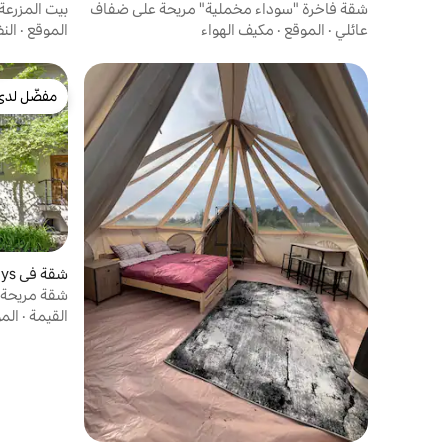
شقة فاخرة "سوداء مخملية" مريحة على ضفاف
بيت المزرعة pulupu
النهر
عائلي
·
الموقع
·
مكيف الهواء
الموقع
·
الن
مفضّل لدى
مفضّل لدى
شقة في Panevėžys
شقة مريحة 
القيمة
·
الم