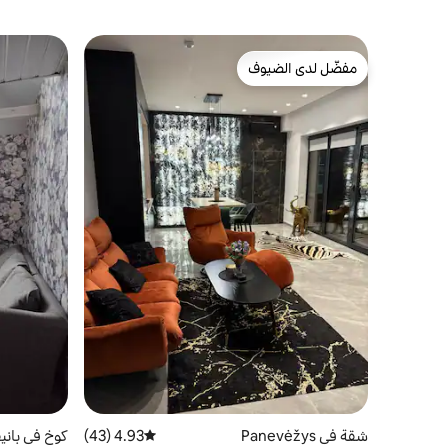
مفضّل لدى الضيوف
مفضّل لدى الضيوف
شقة في Panevėžys
4.93 (43)
متوسط التقييم 4.93 من 5، 43 مراجعات
كوخ في باني