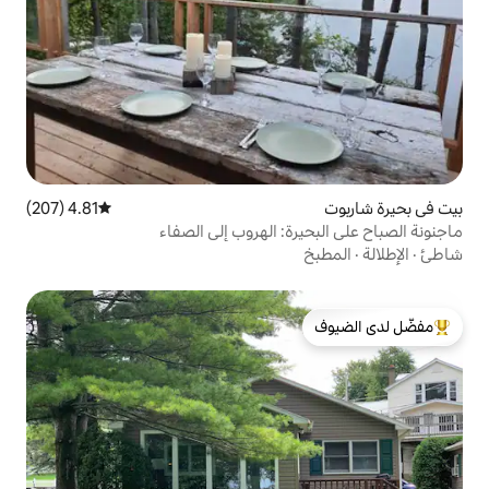
4.81 (207)
متوسط التقييم 4.81 من 5، 207 مراجعات
ة: الهروب إلى الصفاء
لدى الضيوف