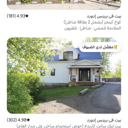
4.93 (181)
متوسط التقييم 4.93 من 5، 181 مراجعات
تلفزيون
لدى الضيوف
4.98 (302)
متوسط التقييم 4.98 من 5، 302 مراجعات
ض استحمام ساخن على مدار العام)