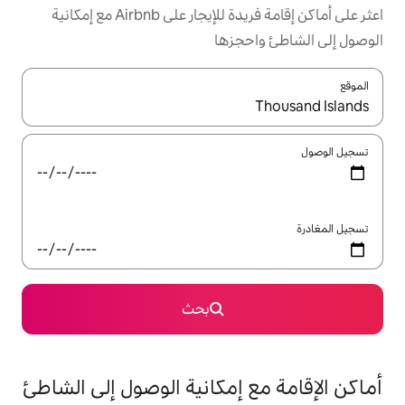
اعثر على أماكن إقامة فريدة للإيجار على Airbnb مع إمكانية
جزها
ل باستخدام السهمين لأعلى ولأسفل أو استكشف عن طريق اللمس أو السحب.
بحث
 إمكانية الوصول إلى الشاطئ