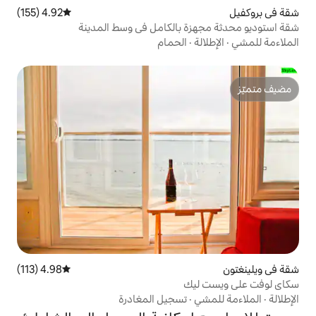
4.92 (155)
متوسط التقييم 4.92 من 5، 155 مراجعات
 بالكامل في وسط المدينة
الحمام
4.98 (113)
متوسط التقييم 4.98 من 5، 113 مراجعات
ك
تسجيل المغادرة