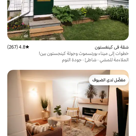
4.8 (267)
متوسط التقييم 4.8 من 5، 267 مراجعات
ث وجولة كينجستون بين!
جودة النوم