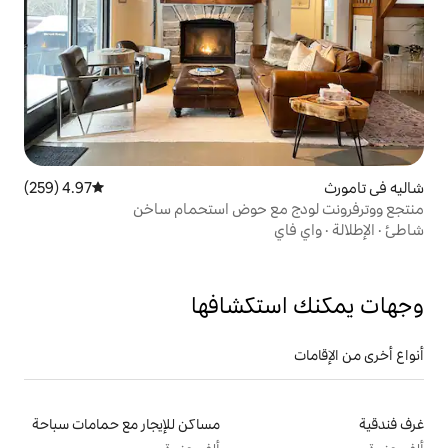
4.97 (259)
متوسط التقييم 4.97 من 5، 259 مراجعات
مع حوض استحمام ساخن
تكشافها
مساكن للإيجار مع حمامات سباحة