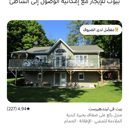
إمكانية الوصول إلى الشاطئ
لدى الضيوف
4.94 (227)
متوسط التقييم 4.94 من 5، 227 مراجعات
 كندية
الحمام