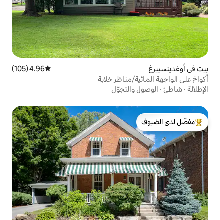
4.96 (105)
متوسط التقييم 4.96 من 5، 105 مراجعات
/مناظر خلابة
التجوّل
لدى الضيوف