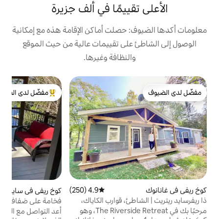
ييمًا في ألف جزيرة
 حصلت أماكن الإقامة هذه مع إمكانية
على تقييمات عالية من حيث الموقع
النظافة وغيرها.
ب
مفضّل لدى الضيوف
ب
من أبرز البيوت المفضّلة لدى الضيوف
ل
ي
ا
ع
ا
ا
ل
ج
4.9 (250)
متوسط التقييم 4.9 من 5، 250 مراجعات
كوخ ريفي في سايدنهام
4.95 (212)
متوسط التقييم 4.95 من 5، 212 مراجعات
ئ، قوارب الكاياك،
فخامة على ضفاف البحيرة
س
مرحبًا بك في The Riverside Retreat، وهو
أعد التواصل مع الطبيعة في هذا الملاذ الريفي