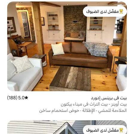
لدى الضيوف
5.0 (188)
متوسط التقييم 5.0 من 5، 188 مراجعات
يناء بيكتون
حوض استحمام ساخن
لدى الضيوف