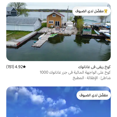
لدى الضيوف
4.92 (151)
متوسط التقييم 4.92 من 5، 151 مراجعات
زر غانانوك 1000