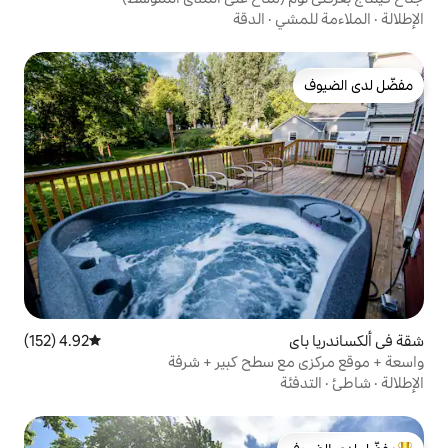
الدقة
4.92 (152)
متوسط التقييم 4.92 من 5، 152 مراجعات
سطح كبير + شرفة