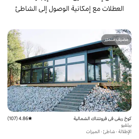
انية الوصول إلى الشاطئ
مالية
4.86 (107)
متوسط التقييم 4.86 من 5، 107 مراجعات