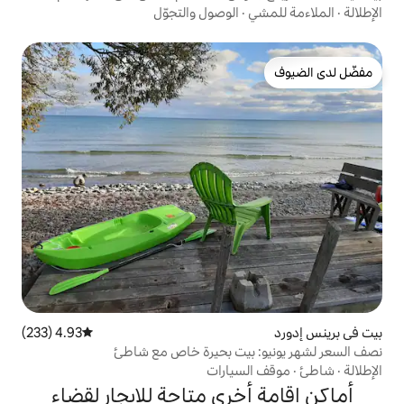
الوصول والتجوّل
4.93 (233)
متوسط التقييم 4.93 من 5، 233 مراجعات
بيت بحيرة خاص مع شاطئ
سيارات
خرى متاحة للإيجار لقضاء