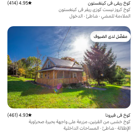
4.95 (414)
متوسط التقييم 4.95 من 5، 414 مراجعات
 في كينغستون
الدخول
4.93 (461)
متوسط التقييم 4.93 من 5، 461 مراجعات
رعة على واجهة بحيرة صحراوية
 الداخلية