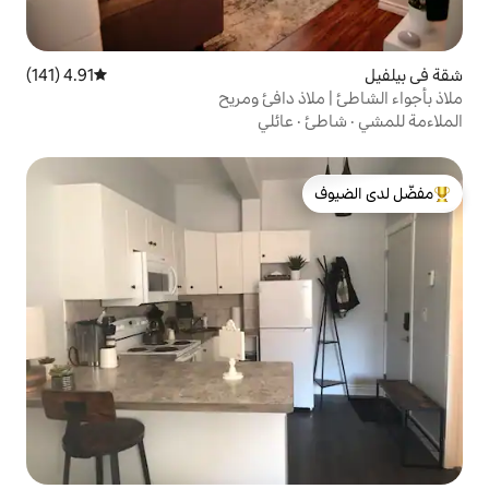
4.91 (141)
متوسط التقييم 4.91 من 5، 141 مراجعات
 دافئ ومريح
عائلي
لدى الضيوف