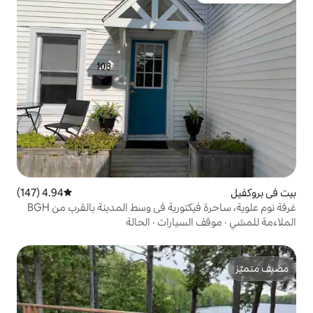
4.94 (147)
متوسط التقييم 4.94 من 5، 147 مراجعات
ورية في وسط المدينة بالقرب من BGH
سيارات
·
الحالة