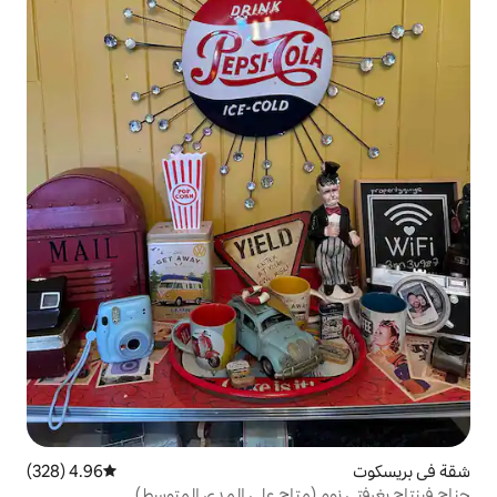
4.96 (328)
متوسط التقييم 4.96 من 5، 328 مراجعات
متاح على المدى المتوسط)