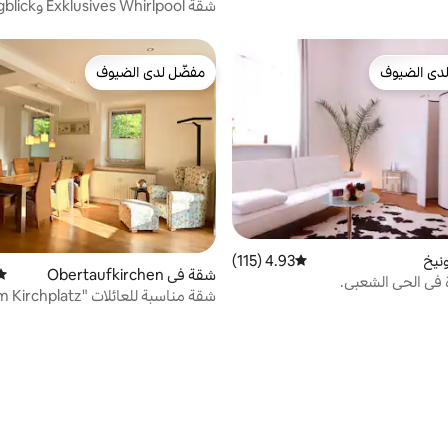
شقة Exklusives Whirlpool وBergblick
دى الضيوف
مفضّل لدى الضيوف
بيوت المفضّلة لدى الضيوف
مفضّل لدى الضيوف
نيخ
4.93 (115)
متوسط التقييم 4.93 من 5، 115 مراجعات
شقة في Obertaufkirchen
متو
في الحي الشعبي.
شقة مناسبة للعائلات "Am Kirchplatz"