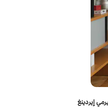
يرمي إيردينغ