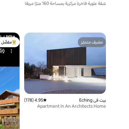
شقة علوية فاخرة مركزية بمساحة 160 مترًا مربعًا
مضيف متميّز
مفضّل ل
مضيف متميّز
من أبرز ال
بيت في Eching
4.95 (178)
متوسط التقييم 4.95 من 5، 178 مراجعات
Apartment In An Architects Home