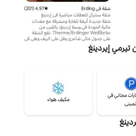
بأكبر عالم
هي بوينغ
شقة في Erding
4.97 (201)
متوسط التقييم 4.97 من 5، 201 مراجعات
لسباحة.
شقة سنترال للعطلات مباشرة في إردينغ
ة في
شقة جديدة أنيقة للغاية ومشرقة مع معدات
عالية الجودة في وسط إردينغ، بالقرب من
Therme/Erdinger Weißbräu. تقع الشقة
على جدول مائي شاعري يطل على الريف وهي في
موقع مركزي. التسوق والمقاهي والمطاعم في
 تيرمي إيردينغ
المنطقة المجاورة عديدة. نقطة انطلاق ممتازة
للرحلات من جميع الأنواع حديقة المدينة، بحيرة
السباحة، اتصال S - Bahn على مسافة قريبة سيرًا
على الأقدام، قريب من مطار ميونيخ والمعرض
التجاري مثالية لضيوف المنتجع الصحي
والمسافرين بغرض العمل والعائلات
رات مجاني في
مكيف هواء
لمبنى
ردينغ