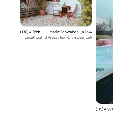
شقة في Markt Schwaben
4.98 (130)
متوسط التقييم 4.98 من 5، 130 مراجعات
شقة صغيرة ذات أجواء مريحة في قلب الطبيعة
4.97 (115)
سط التقييم 4.97 من 5، 115 مراجعات