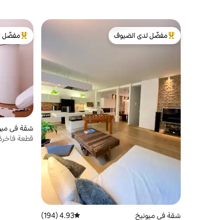
مفضّل لدى الضيوف
مفضّل ل
من أبرز البيوت المفضّلة لدى الضيوف
من أبرز ال
شقة في ميو
قطعة فاخرة 
شقة في ميونيخ
4.93 (194)
متوسط التقييم 4.93 من 5، 194 مراجعات