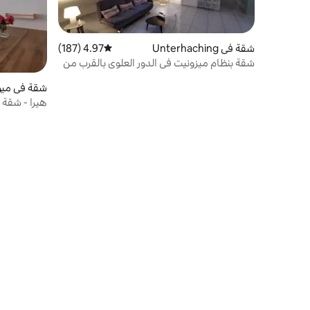
شقة في Unterhaching
4.97 (187)
متوسط التقييم 4.97 من 5، 187 مراجعات
شقة بنظام ميزونيت في الدور العلوي بالقرب من
المدينة والغابات، مناخ
شقة في ميو
هيرا - شقة 