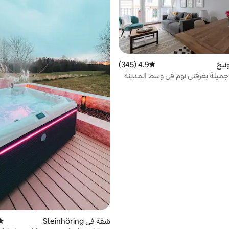
نيخ
4.9 (345)
متوسط التقييم 4.9 من 5، 345 مراجعات
جميلة بغرفتي نوم في وسط المدينة
شقة في Steinhöring
متو