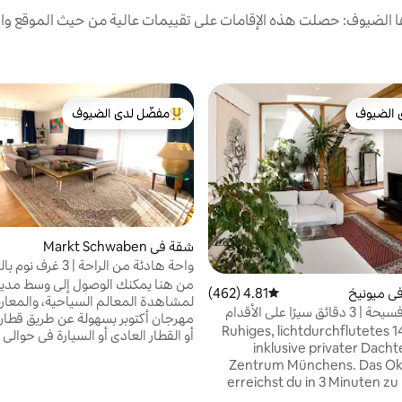
الضيوف: حصلت هذه الإقامات على تقييمات عالية من حيث الموقع وال
 الضيوف
مفضّل لدى الضيوف
 الضيوف
من أبرز البيوت المفضّلة لدى الضيوف
شقة في Markt Schwaben
واحة هادئة من الراحة | 3 
ميونيخ
من هنا يمكنك الوصول إلى وسط مدين
ي ميونيخ
4.81 (462)
متوسط التقييم 4.81 من 5، 462 مراجعات
لمشاهدة المعالم السياحية، والمعا
شقة علوية فسيحة | 3 دقائق سيرًا على الأقدام
كتوبر
Ruhiges, lichtdurchflutetes 
inklusive privater Dacht
مدينة المعارض ريم (الحفلات الموسيق
Zentrum Münchens. Das Oktoberfest
المعارض) 
erreichst du in 3 Minuten zu
الوصول إلى أليانز أرينا بسهولة عن طر
alle öffentlichen Verk