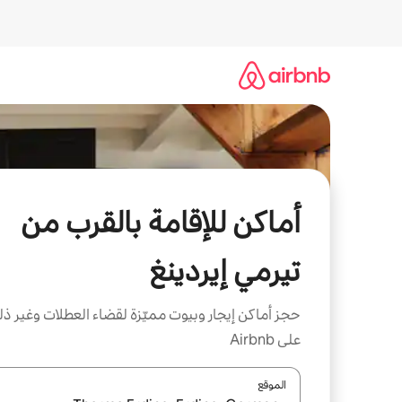
خطى
لى
لمحتوى
أماكن للإقامة بالقرب من
تيرمي إيردينغ
حجز أماكن إيجار وبيوت مميّزة لقضاء العطلات وغير ذ
على Airbnb
الموقع