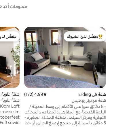
معلومات أكدها 
مفضّل لدى الضيوف
مفضّل لدى
من أبرز البيوت المفضّلة لدى الضيوف
مفضّل لدى
شقة علوية ف
شقة في Erding
4.99 (172)
متوسط التقييم 4.99 من 5، 172 مراجعات
شقة مودرنز روهيس
إلى مهرجان أ
140qm Loft
- 5 دقائق سيرا على الأقدام إلى وسط المدينة /
errasse im
البلدة القديمة مع المقاهي والمطاعم والمحلات
التجارية ومركز السينما، منطقة المشاة الصغيرة -
 Fuß sowie
5 دقائق بالسيارة إلى منتجع إردينغ الحراري أو خط
ehrsmittel,
الحافلات 570، محطة الحافلات 50 متر - 1 دقيقة