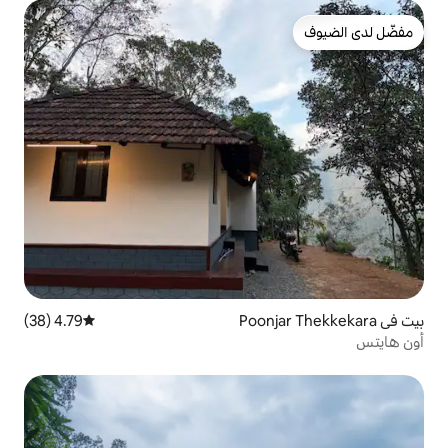
4.79 (38)
متوسط التقييم 4.79 من 5، 38 مراجعات