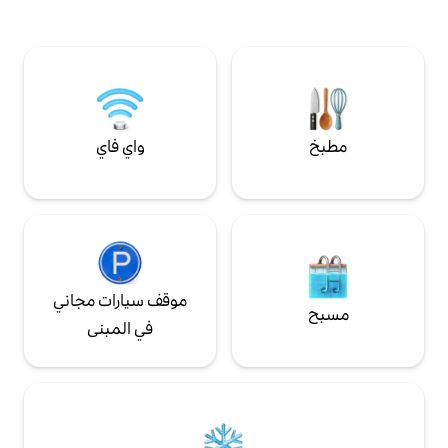
دي. ليس منتجعًا. لا
ستمنحك جوًا سحريًا للأرض. 4 غرف نوم، وغرفة
جع صحي. ما يوجد:
نوم واحدة، وغرفة معيشة، وغرفة طعام، ومطبخ
جر، ونيران تحت درب
في مبنيين في نفس المجمع يمنحك الخصوصية
 تمامًا عن أي مكان
والإقامة الأنيقة
واي فاي
موقف سيارات مجاني
في المبنى