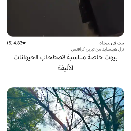
4.83 (6)
متوسط التقييم 4.83 من 5، 6 مراجعات
افتس
سبة لاصطحاب الحيوانات
الأليفة