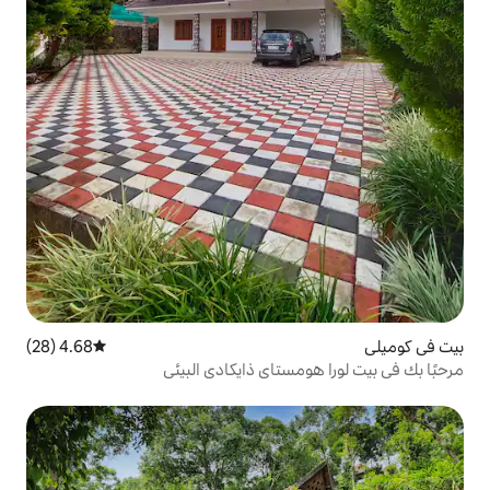
4.68 (28)
متوسط التقييم 4.68 من 5، 28 مراجعات
ستاي ذايكادي البيئي