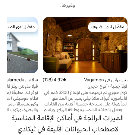
وغيرها.
إق
مفضّل لدى الضيوف
أ
مفضّل لدى الضيوف
م
4.92 (128)
متوسط التقييم 4.92 من 5، 128 مراجعات
فيلا في Kolahalamedu
4.95 (22)
متوسط التقييم 4.95 من 5، 22 مراجعات
ب
فيلا ماونتن بيلز فاغامون
-
كوخ حجري تم ترميمه على ارتفاع 3300 قدم في
نوفر لك مطبخًا (مجانيًا)، وشواية، ونار تخييم مع
ب
 بعيد عن المناطق
نظام موسيقى (مقابل رسوم). ثانغالبارا،
ة أفدنة من الغابات
وكوريشومالا، وموروجانمالا، وغابات الصنوبر،
وطاقة الرياح، ويقدم
والبحيرة، وركوب القوارب، والمروج، وسويسايد
عة إلى المائدة، ولا
بوينت، وشلالات المياه، وما إلى ذلك على مسافة
في أماكن الإقامة المناسبة
 حقيقي. كان الكوخ
3 كيلومترات. يمكنك الاستمتاع بإطلالة بانورامية
في عقار مخصص
360 درجة على أفق لا نهاية له من التلال والأشجار
انات الأليفة في ثيكادي
ة، وتصميمات داخلية
والغيوم والضباب والليالي المرصعة بالنجوم التي