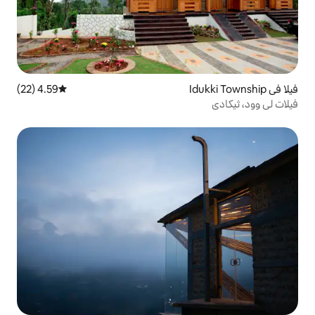
4.59 (22)
متوسط التقييم 4.59 من 5، 22 مراجعات