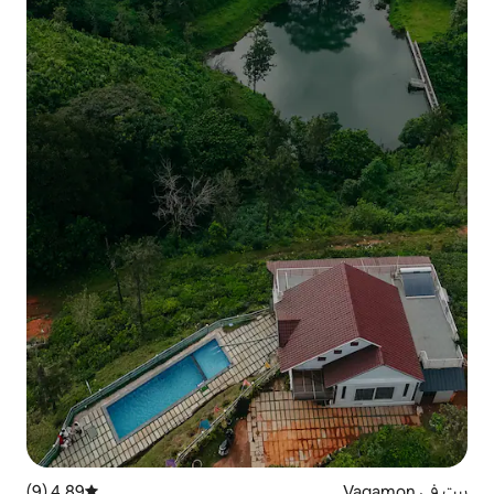
4.89 (9)
متوسط التقييم 4.89 من 5، 9 مراجعات