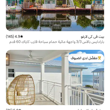
4.9 (145)
متوسط التقييم 4.9 من 5، 145 مراجعات
بارادايس بالاس 3/3 واجهة مائية حمام سباحة قارب كاياك 60 قدم
لدى الضيوف