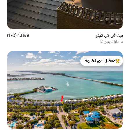
4.89 (170)
متوسط التقييم 4.89 من 5، 170 مراجعات
لدى الضيوف