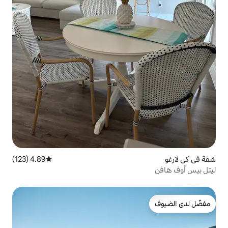
4.89 (123)
متوسط التقييم 4.89 من 5، 123 مراجعات