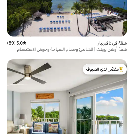
5.0 (89)
متوسط التقييم 5.0 من 5، 89 مراجعات
ئ وحمام السباحة وحوض الاستحمام
لدى الضيوف