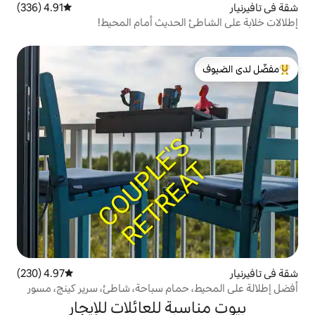
4.91 (336)
متوسط التقييم 4.91 من 5، 336 مراجعات
 الحديث أمام المحيط!
لدى الضيوف
4.97 (230)
متوسط التقييم 4.97 من 5، 230 مراجعات
 حمام سباحة، شاطئ، سرير كينج، مسور
بة للعائلات للإيجار