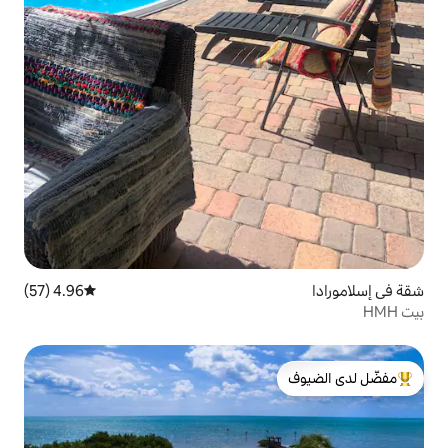
4.96 (57)
متوسط التقييم 4.96 من 5، 57 مراجعات
لدى الضيوف