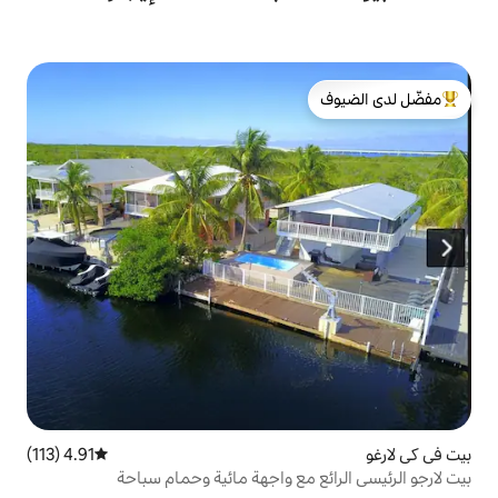
لدى الضيوف
4.91 (113)
متوسط التقييم 4.91 من 5، 113 مراجعات
مع واجهة مائية وحمام سباحة