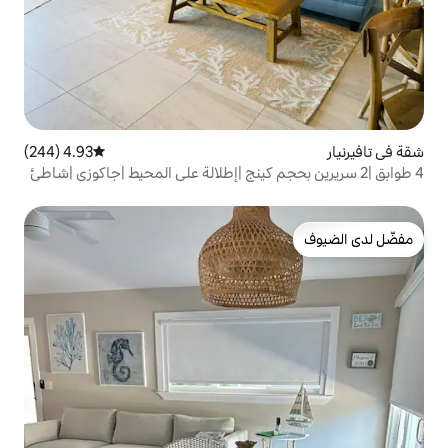
4.93 (244)
متوسط التقييم 4.93 من 5، 244 مراجعات
ن بحجم كينج |إطلالة على المحيط |جاكوزي |شاطئ