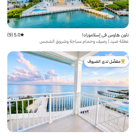
5.0 (9)
متوسط التقييم 5.0 من 5، 9 مراجعات
 سباحة وشروق الشمس
لدى الضيوف