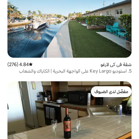
4.84 (276)
متوسط التقييم 4.84 من 5، 276 مراجعات
توديو Key Largo على الواجهة البحرية | الكاياك والشعاب