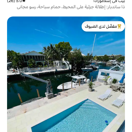
5.0 (26)
متوسط التقييم 5.0 من 5، 26 مراجعات
على المحيط، حمام سباحة، رسو مجاني
لدى الضيوف