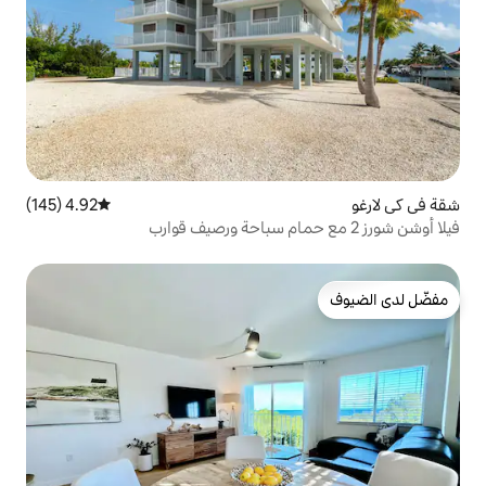
4.92 (145)
متوسط التقييم 4.92 من 5، 145 مراجعات