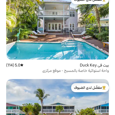
لدى الضيوف
5.0 (114)
متوسط التقييم 5.0 من 5، 114 مراجعات
سبح - موقع مركزي
لدى الضيوف