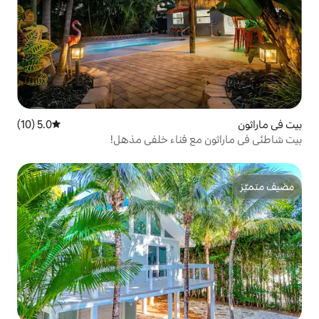
5.0 (10)
متوسط التقييم 5.0 من 5، 10 مراجعات
 فناء خلفي مذهل!