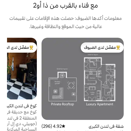
بالقرب من ذا أو2
: حصلت هذه الإقامات على تقييمات
 الموقع والنظافة وغيرها.
ب
مفضّل لدى الضيوف
م
لدى الضيوف
من أبرز البيوت المفضّلة لدى الضيوف
م
ا
د
خ
إ
ح
كوخ في لندن الكبرى
4.95 (195)
متوسط التقييم 4.95 من 5، 195 مراجعات
ا
كوخ مع حديقة في كناري وارف بلندن، مكيف
و
هواء، موقف سيارات
ا
المنطقة 2 في لندن بالقرب من كناري وارف
(جوبيلي، دي إل آر، إليزابيث)، بالقرب من المعالم
4.92 (296)
متوسط التقييم 4.92 من 5، 296 مراجعات
السياحية المركزية، أو2 (20 دقيقة)، إكسل، مطار