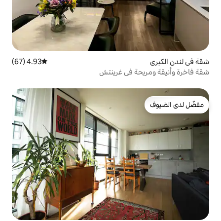
4.93 (67)
متوسط التقييم 4.93 من 5، 67 مراجعات
 في غرينتش