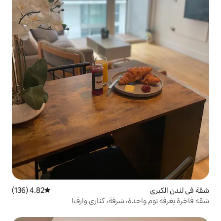
4.82 (136)
متوسط التقييم 4.82 من 5، 136 مراجعات
ة، شرفة، كناري وارف!