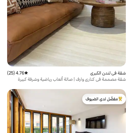
4.76 (25)
متوسط التقييم 4.76 من 5، 25 مراجعات
 | صالة ألعاب رياضية وشرفة كبيرة
لدى الضيوف