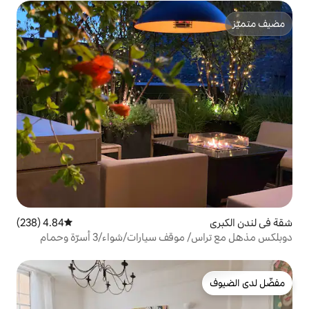
4.84 (238)
متوسط التقييم 4.84 من 5، 238 مراجعات
ارات/شواء/3 أسرّة وحمام