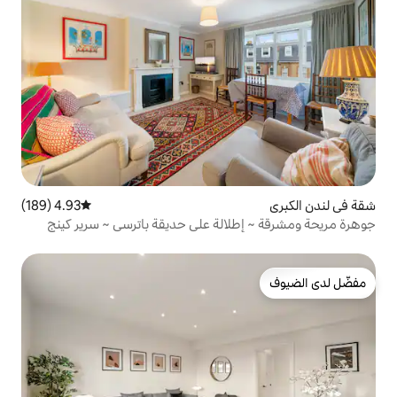
4.93 (189)
متوسط التقييم 4.93 من 5، 189 مراجعات
لالة على حديقة باترسي ~ سرير كينج