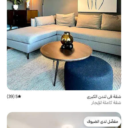
5 (39)
متوسط التقييم 5 من 5، 39 مراجعات