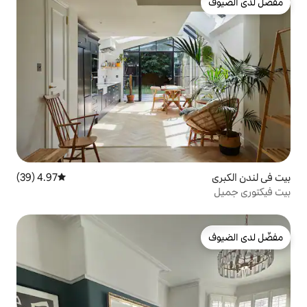
4.97 (39)
متوسط التقييم 4.97 من 5، 39 مراجعات