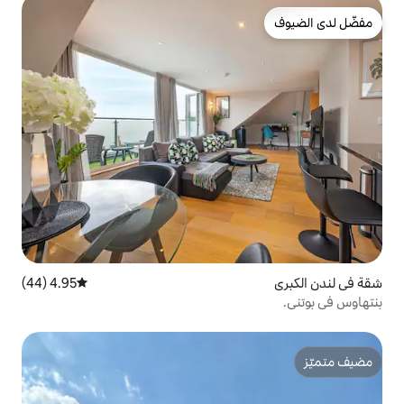
4.95 (44)
متوسط التقييم 4.95 من 5، 44 مراجعات