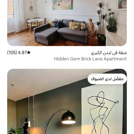
4.87 (105)
متوسط التقييم 4.87 من 5، 105 مراجعات
Hidden Gem 