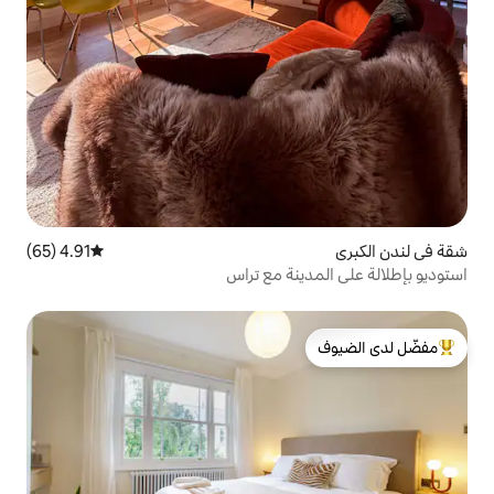
4.91 (65)
متوسط التقييم 4.91 من 5، 65 مراجعات
نة مع تراس
لدى الضيوف