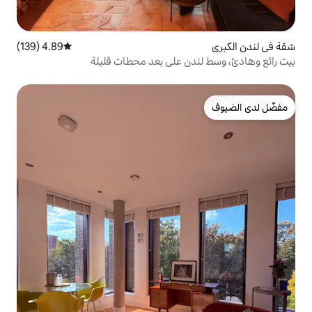
4.89 (139)
متوسط التقييم 4.89 من 5، 139 مراجعات
ن على بعد محطات قليلة