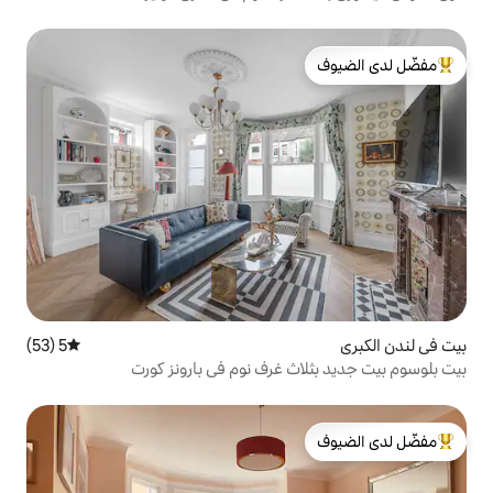
لدى الضيوف
5 (53)
متوسط التقييم 5 من 5، 53 مراجعات
ث غرف نوم في بارونز كورت
لدى الضيوف