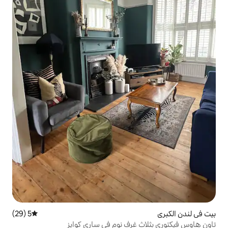
5 (29)
متوسط التقييم 5 من 5، 29 مراجعات
غرف نوم في ساري كوايز