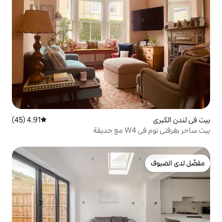
4.91 (45)
متوسط التقييم 4.91 من 5، 45 مراجعات