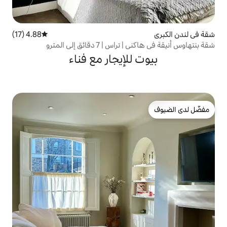
4.88 (17)
متوسط التقييم 4.88 من 5، 17 مراجعات
 دقائق إلى المترو
للإيجار مع فناء