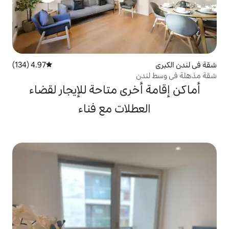
4.97 (134)
متوسط التقييم 4.97 من 5، 134 مراجعات
خرى متاحة للإيجار لقضاء
طلات مع فناء