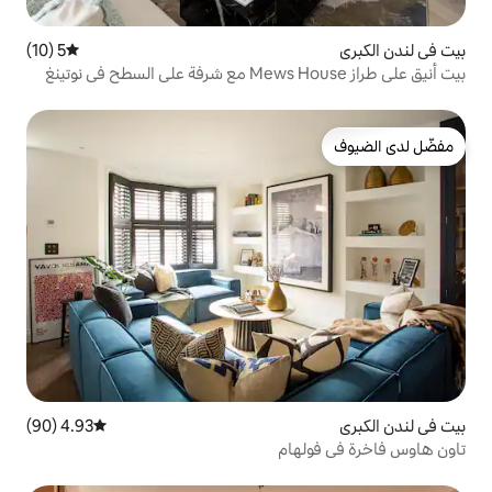
5 (10)
متوسط التقييم 5 من 5، 10 مراجعات
بيت أنيق على طراز Mews House مع شرفة على السطح في نوتينغ
4.93 (90)
متوسط التقييم 4.93 من 5، 90 مراجعات
ام