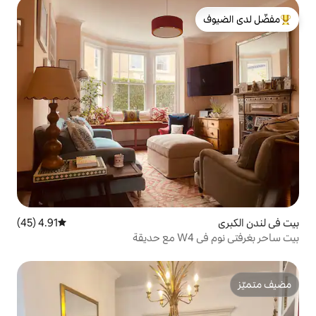
لدى الضيوف
4.91 (45)
متوسط التقييم 4.91 من 5، 45 مراجعات