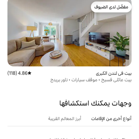
4.86 (118)
متوسط التقييم 4.86 من 5، 118 مراجعات
ارات • تاور بريدج
تكشافها
أبرز المعالم القريبة