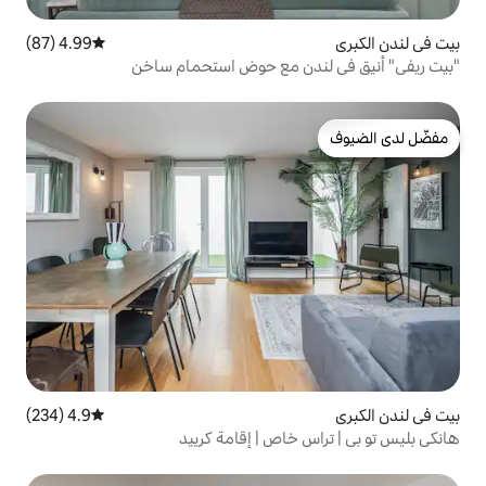
4.99 (87)
متوسط التقييم 4.99 من 5، 87 مراجعات
ن مع حوض استحمام ساخن
4.9 (234)
متوسط التقييم 4.9 من 5، 234 مراجعات
اص | إقامة كرييد