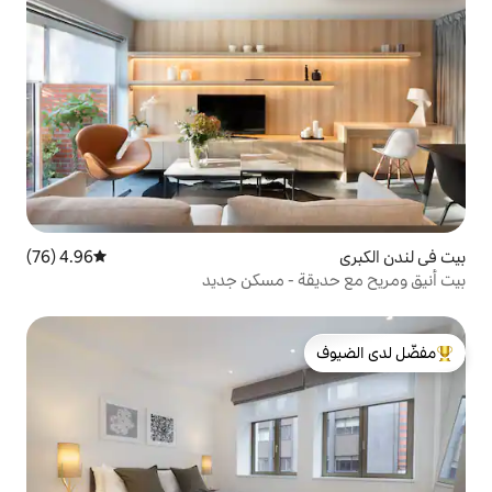
4.96 (76)
متوسط التقييم 4.96 من 5، 76 مراجعات
 - مسكن جديد
لدى الضيوف