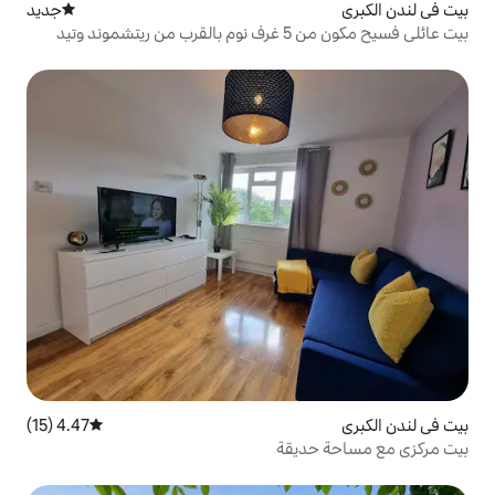
جديد
مكان إقامة جديد
بيت عائلي فسيح مكون من 5 غرف نوم بالقرب من ريتشموند وتيد
4.47 (15)
متوسط التقييم 4.47 من 5، 15 مراجعات
يقة