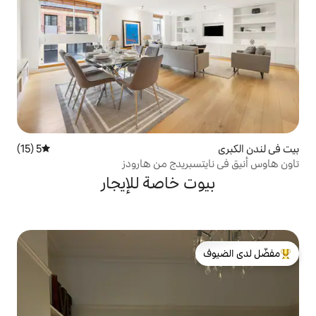
5 (15)
متوسط التقييم 5 من 5، 15 مراجعات
ريدج من هارودز
 خاصة للإيجار
لدى الضيوف