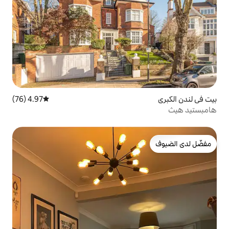
4.97 (76)
متوسط التقييم 4.97 من 5، 76 مراجعات