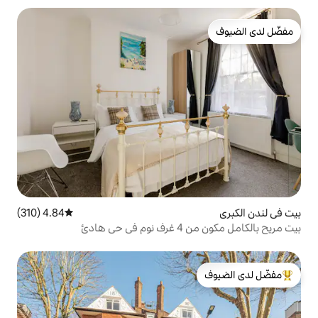
4.84 (310)
متوسط التقييم 4.84 من 5، 310 مراجعات
ادئ
لدى الضيوف