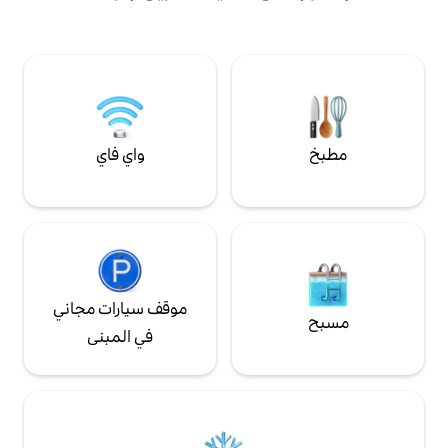
 مع واي فاي سريع
Excel (4 دقائق)، كناري وارف (8 دقائق)، وشارع
ومطبخ من طراز Bulthaup ومستحضرات
ليفربول (15 دقيقة)، وطريق توتنهام كورت (20
النظافة الشخصية وأثاث من طراز Carl Hansen،
دقيقة)، وبادينغتون (26 دقيقة)، ومطار هيثرو
نطلب منك التعامل
(50 دقيقة).
واي فاي
موقف سيارات مجاني
في المبنى