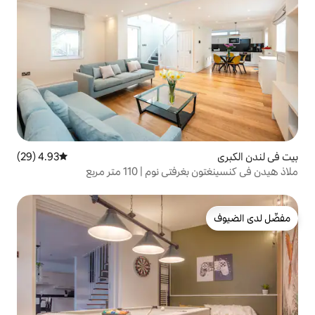
4.93 (29)
متوسط التقييم 4.93 من 5، 29 مراجعات
م | 110 متر مربع