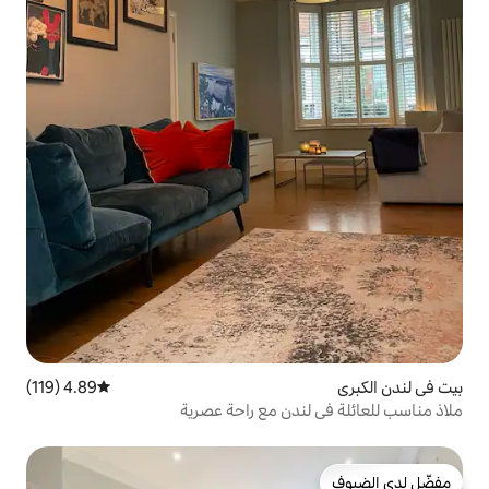
4.89 (119)
متوسط التقييم 4.89 من 5، 119 مراجعات
دن مع راحة عصرية