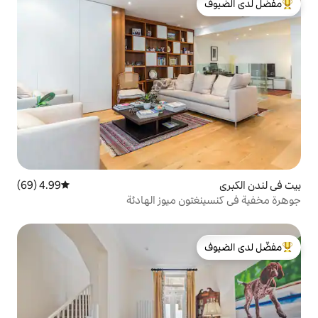
لدى الضيوف
4.99 (69)
متوسط التقييم 4.99 من 5، 69 مراجعات
ن ميوز الهادئة
لدى الضيوف