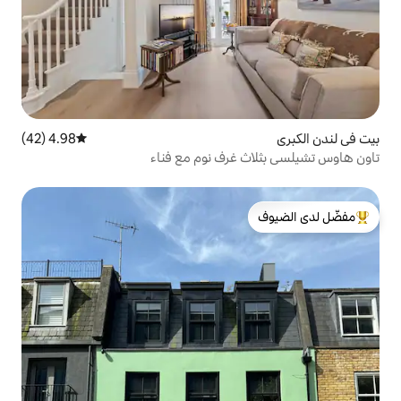
4.98 (42)
متوسط التقييم 4.98 من 5، 42 مراجعات
غرف نوم مع فناء
لدى الضيوف