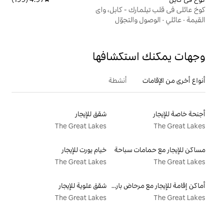
- كابل، واي
تجوّل
تكشافها
أنشطة
شقق للإيجار
The Great Lakes
سباحة
خيام يورت للإيجار
The Great Lakes
أماكن إقامة للإيجار مع مرحاض بارتفاع مناسب يراعي سهولة الوصول
شقق علوية للإيجار
The Great Lakes