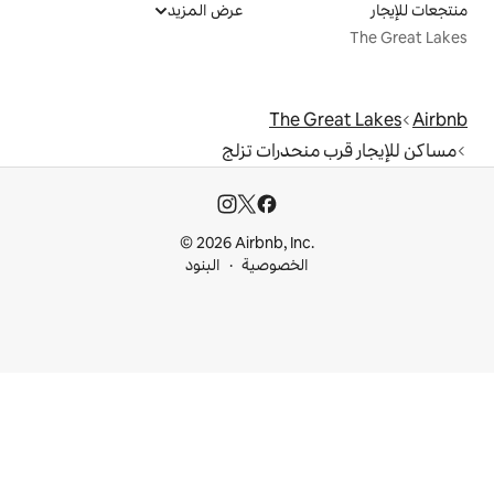
عرض المزيد
The
حدرات تزلج
© 2026 Airbnb, I
خصوصية
البنود