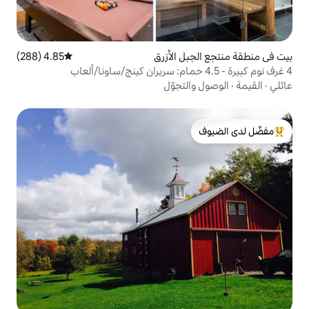
 الأزرق
4.85 (288)
متوسط التقييم 4.85 من 5، 288 مراجعات
تجوّل
لدى الضيوف