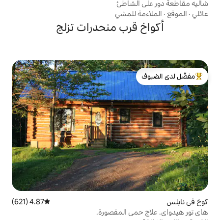
لشاطئ
للمشي
رب منحدرات تزلج
لدى الضيوف
4.87 (621)
متوسط التقييم 4.87 من 5، 621 مراجعات
ى المقصورة.