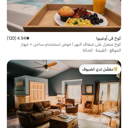
4.94 (120)
متوسط التقييم 4.94 من 5، 120 مراجعات
هر | حوض استحمام ساخن + جهاز
لدى الضيوف