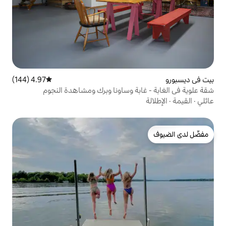
4.97 (144)
متوسط التقييم 4.97 من 5، 144 مراجعات
بة وساونا وبرك ومشاهدة النجوم