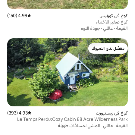
4.99 (150)
متوسط التقييم 4.99 من 5، 150 مراجعات
4.93 (393)
متوسط التقييم 4.93 من 5، 393 مراجعات
Le Temps Perdu:Cozy Cabin 88
افات طويلة