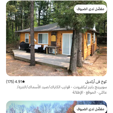
4.91 (175)
متوسط التقييم 4.91 من 5، 175 مراجعات
قوارب الكاياك/صيد الأسماك/التنزه/