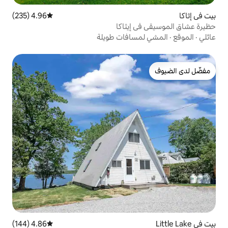
4.96 (235)
متوسط التقييم 4.96 من 5، 235 مراجعات
إيثاكا
سافات طويلة
4.86 (144)
متوسط التقييم 4.86 من 5، 144 مراجعات