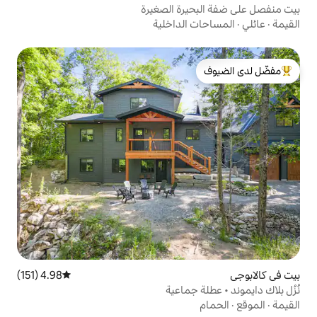
رة الصغيرة
الداخلية
لدى الضيوف
4.98 (151)
متوسط التقييم 4.98 من 5، 151 مراجعات
جماعية