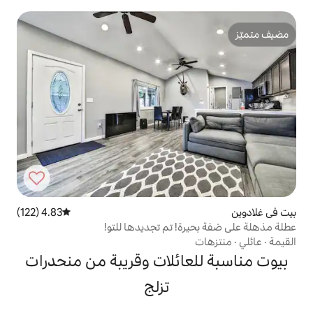
4.83 (122)
متوسط التقييم 4.83 من 5، 122 مراجعات
للتو!
ائلات وقريبة من منحدرات
تزلج