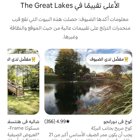
The Grea
ف: حصلت هذه البيوت التي تقع قرب
ييمات عالية من حيث الموقع والنظافة
وغيرها.
ب
مفضّل لدى الضيوف
لدى الضيوف
من أبرز البيوت المفضّلة لدى الضيوف
و
ا
ش
ا
ا
ا
ف
ل
ح
4.99 (356)
متوسط التقييم 4.99 من 5، 356 مراجعات
شاليه في هنتسفيل
4.98 (456)
متوسط التقييم 4.98 من 5، 456 مراجعات
ا
مسكوكا A-Frame + حوض استحمام ساخن |
شاطئ، قوارب كاياك، أروهيد
يجب أن يكون عمر الضيف الأساسي أكبر من 21
*العروض الصيفية* أهلًا بكم في Muskoka A-
من