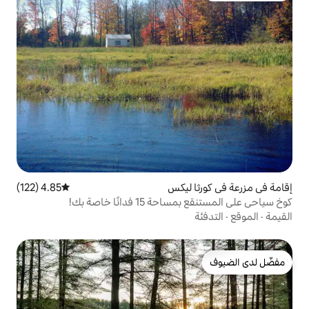
ليكس
4.85 (122)
متوسط التقييم 4.85 من 5، 122 مراجعات
انًا خاصة بك!