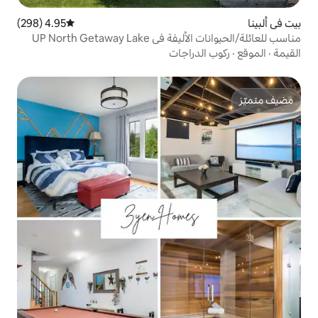
4.95 (298)
متوسط التقييم 4.95 من 5، 298 مراجعات
مناسب للعائلة/الحيوانات الأليفة في UP North Getaway Lake
راجات