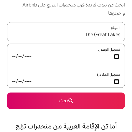
ابحث عن بيوت فريدة قرب منحدرات التزلج على Airbnb
ل باستخدام السهمين لأعلى ولأسفل أو استكشف عن طريق اللمس أو السحب.
بحث
القريبة من منحدرات تزلج