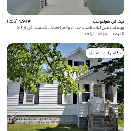
4.94 (206)
متوسط التقييم 4.94 من 5، 206 مراجعات
ات والمراجعات، تأسست في 2018