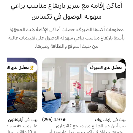
سرير بارتفاع مناسب يراعي
لوصول في تكساس
: حصلت أماكن الإقامة هذه المجهّزة
راعي سهولة الوصول على تقييمات عالية
موقع والنظافة وغيرها.
بي
مفضّل لدى الضيوف
بح
من أبرز البيوت المفضّلة لدى الضيوف
ف
ا
ا
ت
م
ب
4.97 (295)
متوسط التقييم 4.97 من 5، 295 مراجعات
بيت في أرلينغتون
4.92 (222)
متوسط التقييم 4.92 من 5، 222 مراجعات
ك
نتجع كالاهاري
على مسافة سير على الأقدام إلى ملعب AT&T،
غلوب لايف | بيكلبول | جورجيا
س ديل دايموند أو
🔸 10 دقائق سيرًا على الأقدام إلى ملعب AT&T،
ب