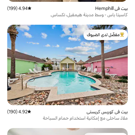
4.94 (199)
متوسط التقييم 4.94 من 5، 199 مراجعات
 هيمفيل، تكساس.
لدى الضيوف
4.92 (190)
متوسط التقييم 4.92 من 5، 190 مراجعات
ستخدام حمام السباحة