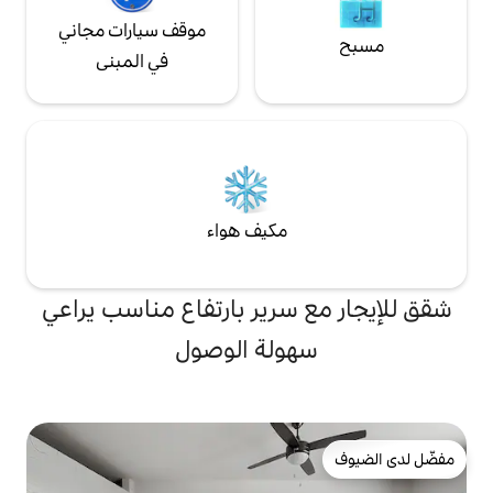
يس كوفي (شركة تشيب
وجوانا غينز) مسافة ساعة واحدة فقط. بالسيارة.
موقف سيارات مجاني
ممر. من فضلك لا تركن
في المبنى
لرصيف. دليل البيت متاح في طاولة
فح البيت :)
مكيف هواء
سرير بارتفاع مناسب يراعي
ولة الوصول