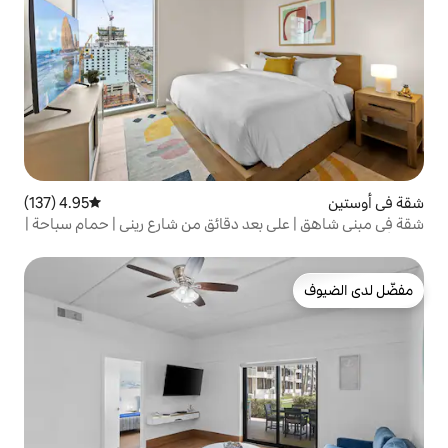
4.95 (137)
متوسط التقييم 4.95 من 5، 137 مراجعات
بعد دقائق من شارع ريني | حمام سباحة |