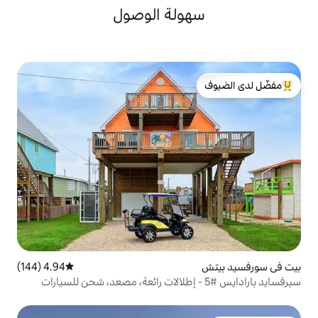
ولة الوصول
لدى الضيوف
4.94 (144)
متوسط التقييم 4.94 من 5، 144 مراجعات
سايد بارادايس #5 - إطلالات رائعة، مصعد، شحن للسيارات