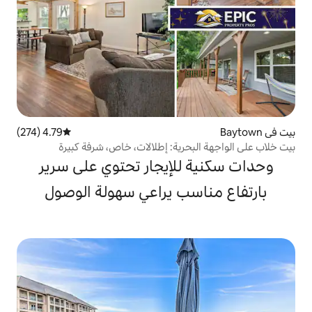
4.79 (274)
متوسط التقييم 4.79 من 5، 274 مراجعات
رية: إطلالات، خاص، شرفة كبيرة
لإيجار تحتوي على سرير
ب يراعي سهولة الوصول