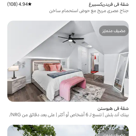
4.94 (108)
متوسط التقييم 4.94 من 5، 108 مراجعات
ض استحمام ساخن
بينك آند بلش | تتسع لـ 6 أشخاص أو أكثر | على بعد دقائق من NRG/