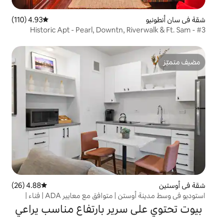
4.93 (110)
متوسط التقييم 4.93 من 5، 110 مراجعات
Historic Apt - Pearl, Downtn, R
4.88 (26)
متوسط التقييم 4.88 من 5، 26 مراجعات
استوديو في وسط مدينة أوستن | متوافق مع معايير ADA | فناء |
سرير بارتفاع مناسب يراعي