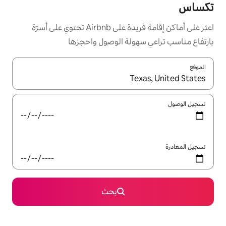
اعثر على أماكن إقامة فريدة على Airbnb تحتوي على أسرّة
ولة الوصول واحجزها
ل باستخدام السهمين لأعلى ولأسفل أو استكشف عن طريق اللمس أو السحب.
بحث