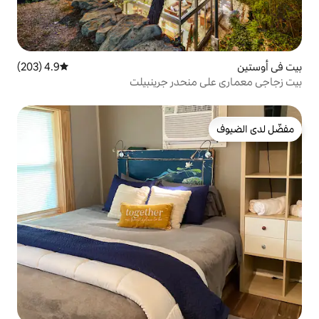
4.9 (203)
متوسط التقييم 4.9 من 5، 203 مراجعات
نحدر جرينبيلت