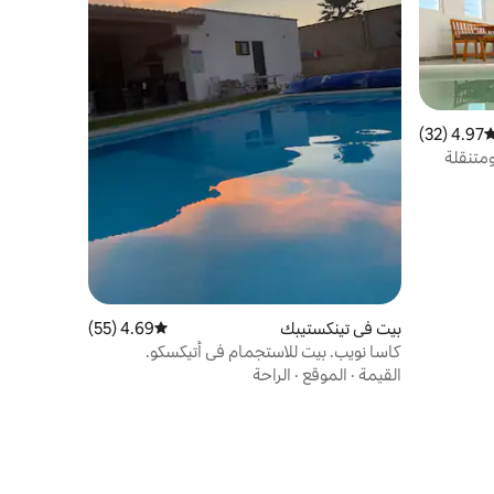
4.97 (32)
وسط التقييم 4.97 من 5، 32 مراجعات
بيت في تينكستيبك
4.69 (55)
متوسط التقييم 4.69 من 5، 55 مراجعات
كاسا نويب. بيت للاستجمام في أتيكسكو.
القيمة
·
الموقع
·
الراحة