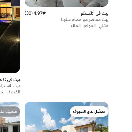
بيت في أتلكسكو
4.97 (30)
متوسط التقييم 4.97 من 5، 30 مراجعات
بيت معاصر مع حمام ساونا
عائلي
·
الموقع
·
الحالة
بيت 
ta Sección
بيت للاسترا
القيمة
·
الم
مفضّل لدى الضيوف
مضيف متمي
مفضّل لدى الضيوف
مضيف متمي