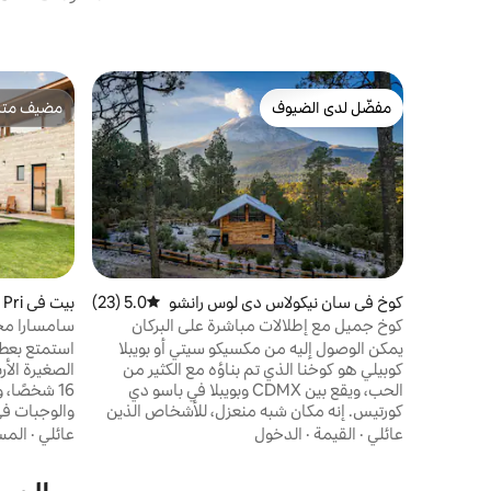
مفضّل لدى الضيوف
مضيف متمي
مفضّل لدى الضيوف
مضيف متمي
كوخ في سان نيكولاس دي لوس رانشو
5.0 (23)
متوسط التقييم 5.0 من 5، 23 مراجعات
بيت 
س سنترو
a Sección
كوخ جميل مع إطلالات مباشرة على البركان
سامسارا مجمع خاص 4 
يمكن الوصول إليه من مكسيكو سيتي أو بويبلا
استمتع بعطلة
كوبيلي هو كوخنا الذي تم بناؤه مع الكثير من
الصغيرة الأر
الحب، ويقع بين CDMX وبويبلا في باسو دي
16 شخصًا،
كورتيس. إنه مكان شبه منعزل، للأشخاص الذين
والوجبات في 
يرغبون في الانفصال عن التكنولوجيا والتواصل مع
بالن
عائلي
·
القيمة
·
الدخول
عائلي
·
المس
الطبيعة. الكوخ غير متصل بالشبكة: لا توجد خدمة
(كرة القدم و
للهاتف المحمول، ويعمل بالطاقة الشمسية،
حديقة للاستر