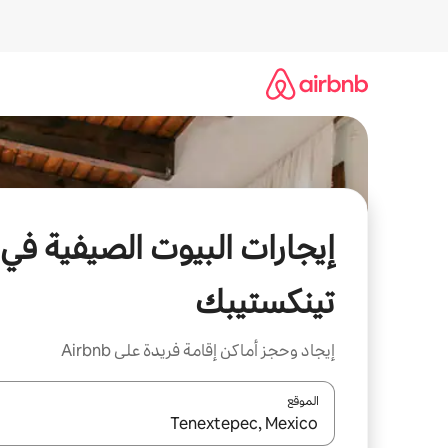
خطى
لى
لمحتوى
إيجارات البيوت الصيفية في
تينكستيبك
إيجاد وحجز أماكن إقامة فريدة على Airbnb
الموقع
عند توفر النتائج، انتقل باستخدام السهمين لأعلى ولأسف