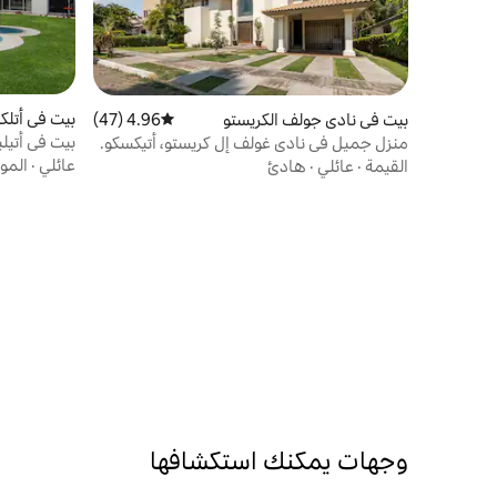
بيت في أتلك
بيت في نادي جولف الكريستو
4.96 (47)
متوسط التقييم 4.96 من 5، 47 مراجعات
بيت في أتيل
منزل جميل في نادي غولف إل كريستو، أتيكسكو.
عائلي
·
المو
القيمة
·
عائلي
·
هادئ
وجهات يمكنك استكشافها