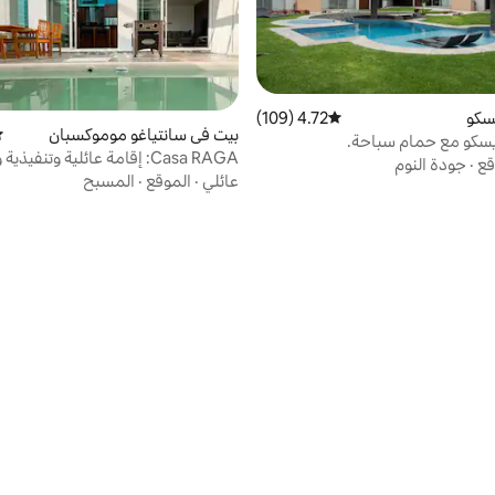
سكو
4.72 (109)
متوسط التقييم 4.72 من 5، 109 مراجعات
بيت في سانتياغو موموكسبان
مت
يسكو مع حمام سباحة.
Casa RAGA: إقامة عائلية وتنفيذية ومتنقلة
قع
·
جودة النوم
عائلي
·
الموقع
·
المسبح