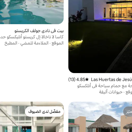
بيت في نادي جولف الكريستو
كاسا لا ناخالا·إل كريستو أتليكسكو ح
سباحة
الموقع
·
الملاءمة للمشي
·
المطبخ
في Las Huertas de Jesús C
4.85 (13)
متوسط التقييم 4.85 من 5، 13 مراجعات
uar
حة مع حمام سباحة في أتلكسكو
وقع
·
حيوانات أليفة
ّز
مفضّل لدى الضيوف
ّز
مفضّل لدى الضيوف