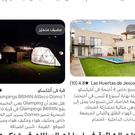
ّز
مضيف متميّز
ّز
مضيف متميّز
في Las Huertas de Jesús Pri
4.8 (10)
متوسط التقييم 4.8 من 5، 10 مراجعات
mer
أجنحة في أتليكسكو
قبة في أتلكسكو
متو
 نهاية أسبوع لا تُنسى في أجنحتنا
ampings BRIMIN Atlixco Domo 1
بعة الخاصة، التي تتسع لما يصل إلى
هل تعلم أن Glamping يعني
 وهي مثالية لمشاركة الضحك
يقع BRIMIN
الهواء الطلق والليالي المرصعة
السحرية تتميز Domes بسر
جوم. يحتوي على: حمام سباحة ملعب متعدد
احات الداخلية
·
الحمام
خاص ومكيف هواء ومكيف هواء وميك
كرة السلة والكرة الطائرة والبيكل بول)
وميكروويف وماكينة قهوة وميني بار. أ
الموقع
·
القيمة
·
حُسن الضيافة
خاء أو التنزه تراس بإطلالة على
الجاكوزي وحفرة النار والشواية. في م