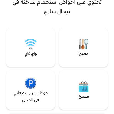
واض استحمام ساخنة في
ان مياه، ومكواة
مستشفى مايبادا وسورابايا على بعد 30 دقيقة
اخ، وموزع مياه،
بالسيارة. راحتك المطلقة في انتظارك!
يجال ساري
لا يتم توفير
واي فاي
موقف سيارات مجاني
في المبنى