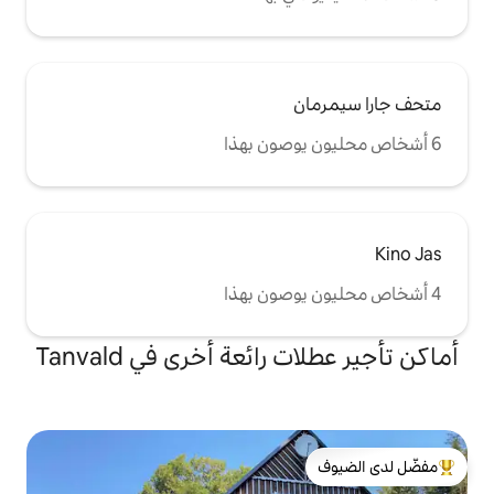
ائعة أخرى في Tanvald
لدى الضيوف