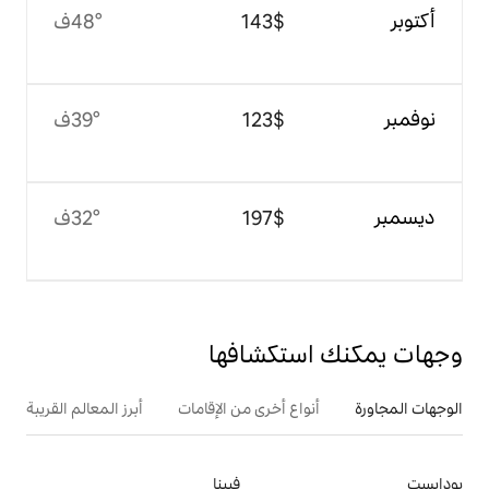
$‏143
48°ف
$‏123
39°ف
$‏197
32°ف
تكشافها
ع أخرى من الإقامات
أبرز المعالم القريبة
فيينا