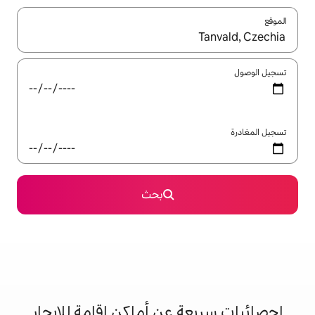
ل باستخدام السهمين لأعلى ولأسفل أو استكشف عن طريق اللمس أو السحب.
بحث
 عن أماكن إقامة للإيجار