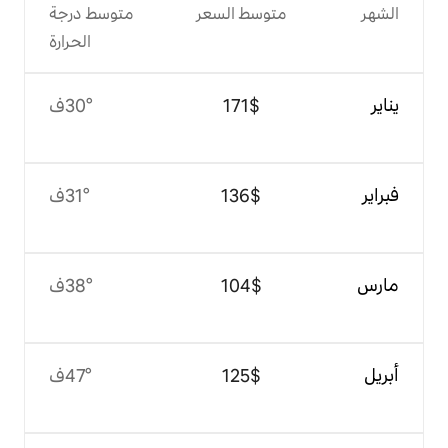
وسط السعر
متوسط درجة
الحرارة
$‏171
30°ف
$‏136
31°ف
$‏104
38°ف
$‏125
47°ف