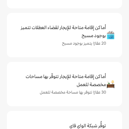
حة للإيجار لقضاء العطلات تتميز
حة للإيجار تتوفّر بها مساحات
ي فاي