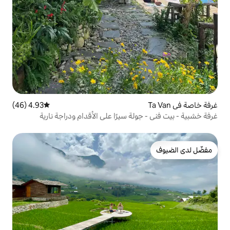
4.93 (46)
متوسط التقييم 4.93 من 5، 46 مراجعات
ة سيرًا على الأقدام ودراجة نارية