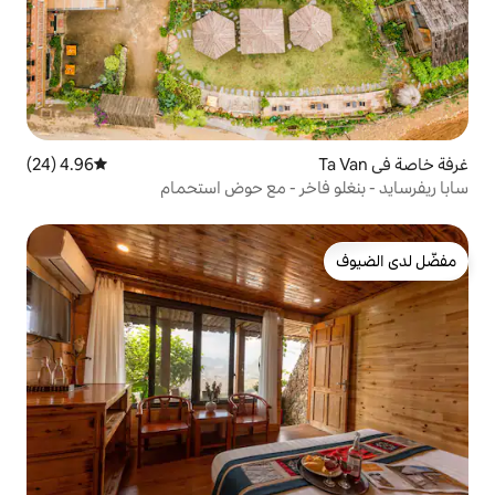
4.96 (24)
متوسط التقييم 4.96 من 5، 24 مراجعات
خر - مع حوض استحمام