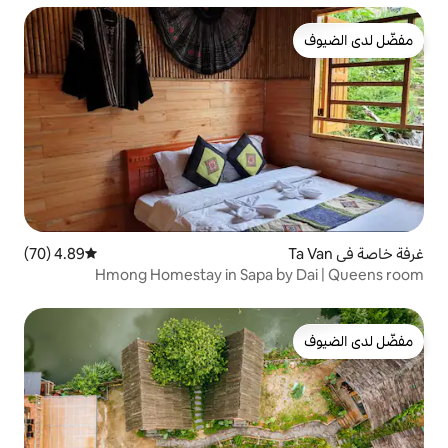
4.89 (70)
متوسط التقييم 4.89 من 5، 70 مراجعات
Hmong Homestay in Sapa 