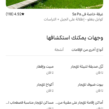
4.92 (118)
متوسط التقييم 4.92 من 5، 118 مراجعات
لجبل + التراسات
تكشافها
أنشطة
مبيت وإفطار
تا فان
أكواخ للإيجار
تا فان
أماكن إقامة للإيجار على مقربة من البحيرة
مساكن للإيجار مناسبة لاصطحاب الحيوانات الأليفة
تا فان