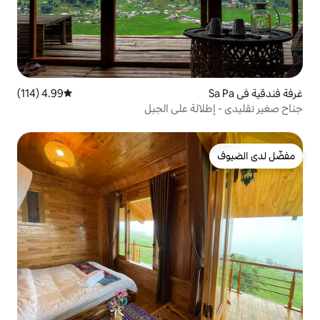
4.99 (114)
متوسط التقييم 4.99 من 5، 114 مراجعات
ة على الجبل