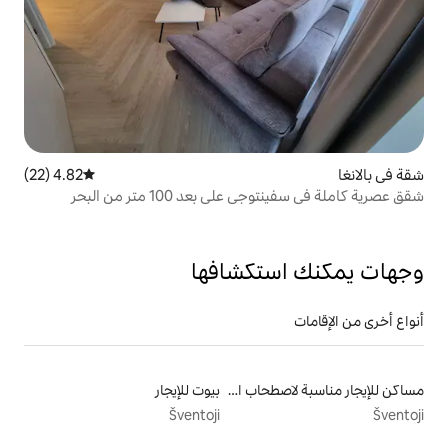
4.82 (22)
متوسط التقييم 4.82 من 5، 22 مراجعات
بعد 100 متر من البحر
تكشافها
مساكن للإيجار مناسبة لاصطحاب الحيوانات الأليفة
بيوت للإيجار
Šventoji