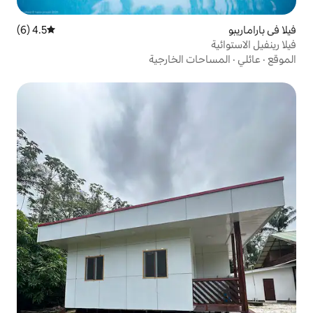
4.5 (6)
متوسط التقييم 4.5 من 5، 6 مراجعات
الخارجية