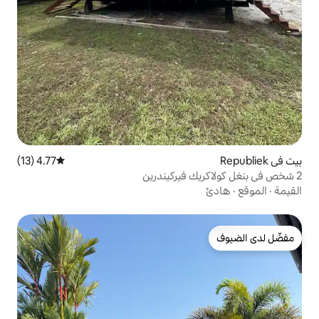
4.77 (13)
متوسط التقييم 4.77 من 5، 13 مراجعات