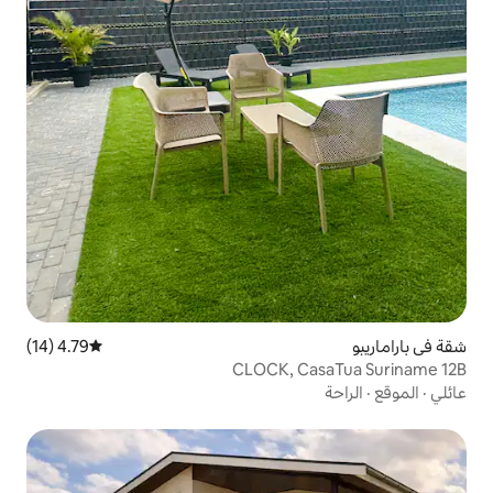
4.79 (14)
متوسط التقييم 4.79 من 5، 14 مراجعات
CLOCK, 