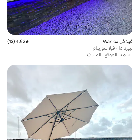
4.92 (13)
متوسط التقييم 4.92 من 5، 13 مراجعات