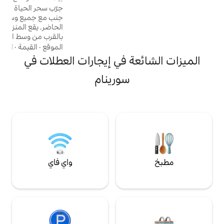
السباحة. حمام السباحة مشترك (9 شقق)، ويتم
جرّب سحر الحياة القديمة في سورينام، جنبًا إلى
بوع. مرأب لسيارة
جنب مع جميع وسائل الراحة الحديثة في الوقت
في المقدمة. الراحة
الحاضر. يقع المنزل في حي نابض بالحياة للغاية
بالقرب من وسط المدينة. اجلس في المقدمة
على شرفتنا التي تتخللها النسيم وشاهد الحياة
الموقع
·
القيمة
·
الديكور
اليومية للسوريناميين تمر أمامك، أو انعزل في
ة في إيجارات العطلات في
الفناء الخلفي الهادئ حيث يمكنك الاستمتاع
بالانتعاش في المسبح الصغير أو التأرجح برفق
سورينام
للراحة في الأرجوحة الشبكية. في حديقتنا، ستجد
شجرة مانجو كبيرة تسقط ثمار المانجو الطازجة
كل يوم - لا تتردد في قطفها والاستمتاع بها!
واي فاي