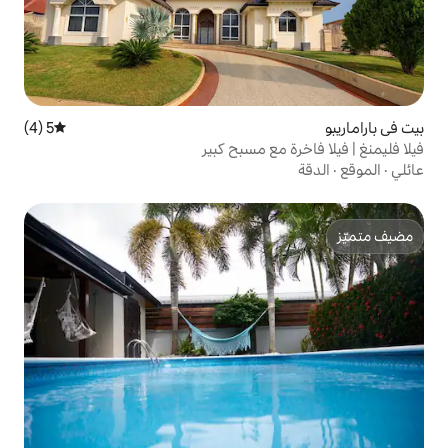
5 (4)
متوسط التقييم 5 من 5، 4 مراجعات
ع مسبح كبير