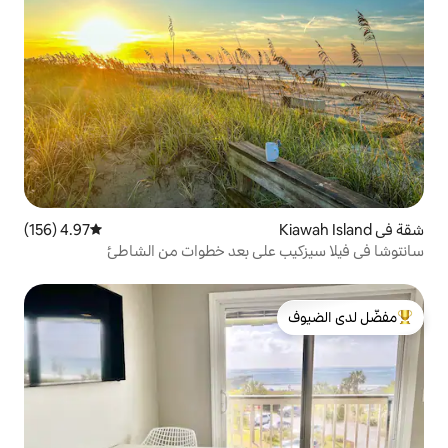
4.97 (156)
متوسط التقييم 4.97 من 5، 156 مراجعات
على بعد خطوات من الشاطئ
لدى الضيوف