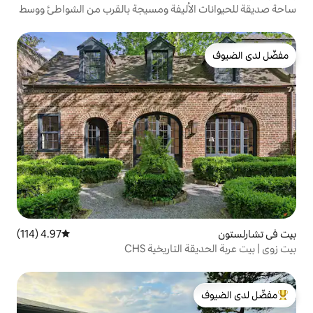
أليفة ومسيجة بالقرب من الشواطئ ووسط
4.97 (114)
متوسط التقييم 4.97 من 5، 114 مراجعات
تاريخية CHS
لدى الضيوف