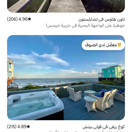
4.96 (206)
متوسط التقييم 4.96 من 5، 206 مراجعات
ية في جزيرة جيمس!
لدى الضيوف
4.89 (215)
متوسط التقييم 4.89 من 5، 215 مراجعات