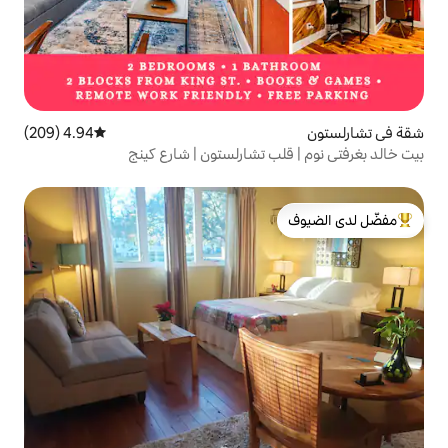
4.94 (209)
متوسط التقييم 4.94 من 5، 209 مراجعات
 تشارلستون | شارع كينج
لدى الضيوف