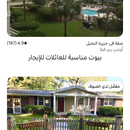
4.9 (197)
متوسط التقييم 4.9 من 5، 197 مراجعات
بة للعائلات للإيجار