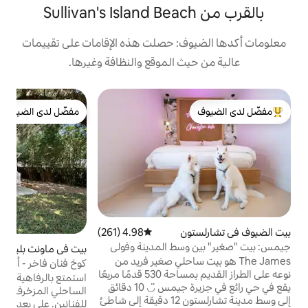
: حصلت هذه الإقامات على تقييمات
 الموقع والنظافة وغيرها.
ب
مفضّل لدى الضيوف
لدى الضيوف
مفضّل لدى الضيوف
k
ا
ا
ح
ا
س
ن
4.98 (261)
متوسط التقييم 4.98 من 5، 261 مراجعات
ا
سط المدينة وفولي
بيت في ماونت بليزينت
4.9 (210)
متوسط التقييم 4.9 من 5، 210 مراجعات
ج
ت ساحلي صغير فريد من
كوخ فنان فاخر - أسعار مخفضة في منتصف
نوعه على الطراز القديم بمساحة 530 قدمًا مربعًا
الأسبوع
م
استمتع بالرفاهية المقدمة في هذا الكوخ
يقع في حي رائع في جزيرة جيمس ◡̈ 10 دقائق
الساحلي المزخرف بشكل جميل والمملوك
إلى وسط مدينة تشارلستون 12 دقيقة إلى شاطئ
للفنانين. على بعد 10 دقائق من وسط المدينة و5