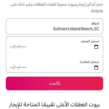
مميّزة لقضاء العطلات وغير ذلك على
ل باستخدام السهمين لأعلى ولأسفل أو استكشف عن طريق اللمس أو السحب.
بحث
على تقييمًا المتاحة للإيجار