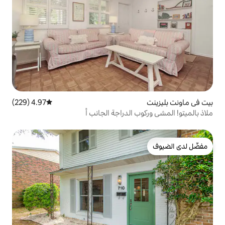
4.97 (229)
متوسط التقييم 4.97 من 5، 229 مراجعات
الدراجة الجانب أ