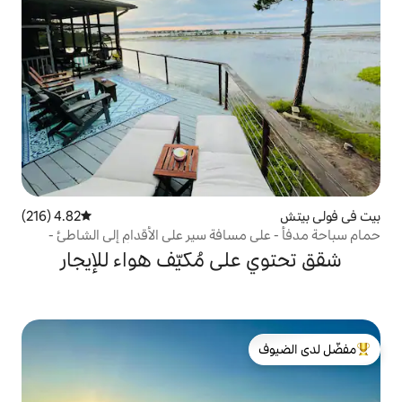
4.82 (216)
متوسط التقييم 4.82 من 5، 216 مراجعات
افة سير على الأقدام إلى الشاطئ -
 مسافة سير على الأقدام إلى الشاطئ!
ى مُكيّف هواء للإيجار
لدى الضيوف