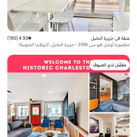
4.93 (190)
متوسط التقييم 4.93 من 5، 190 مراجعات