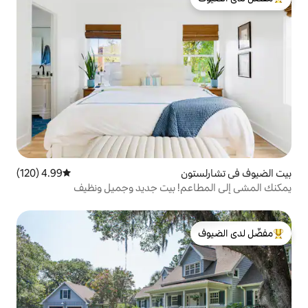
لدى الضيوف
ن
4.99 (120)
متوسط التقييم 4.99 من 5، 120 مراجعات
م! بيت جديد وجميل ونظيف
لدى الضيوف