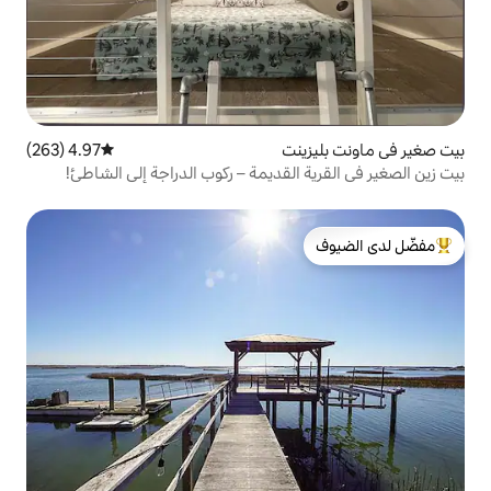
نت
4.97 (263)
متوسط التقييم 4.97 من 5، 263 مراجعات
القديمة – ركوب الدراجة إلى الشاطئ!
لدى الضيوف