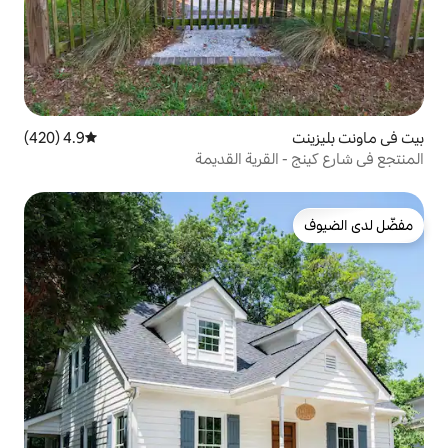
4.9 (420)
متوسط التقييم 4.9 من 5، 420 مراجعات
قرية القديمة