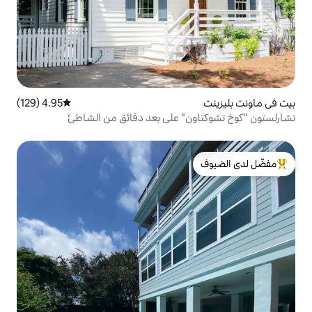
4.95 (129)
متوسط التقييم 4.95 من 5، 129 مراجعات
" على بعد دقائق من الشاطئ
لدى الضيوف