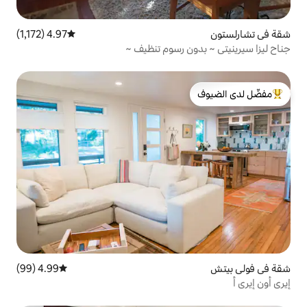
4.97 (1,172)
متوسط التقييم 4.97 من 5، 1,172 مراجعات
ن رسوم تنظيف ~
لدى الضيوف
4.99 (99)
متوسط التقييم 4.99 من 5، 99 مراجعات