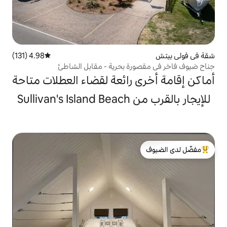
4.98 (131)
متوسط التقييم 4.98 من 5، 131 مراجعات
ة بحرية - مقابل الشاطئ
 رائعة لقضاء العطلات متاحة
Sull
لدى الضيوف