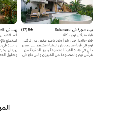
بيت شجرة في Sukasada
5 (17)
متوسط التقييم 5 من 5، 17 مراجعات
بيت في Kecamatan Baturiti
فيلا بغرفتي نوم - كالا
أعد الاتصال
على البحيرة
فيلا جانجل صن رايز | ملاذ بامبو مكون من غرفتي
استمتع بالإ
نوم في قرية سامبانجان البيئية استيقظ على سحر
واحدة في بي
بالي في هذه الفيلا المصنوعة يدويًا المكونة من
بيراتان. يحي
غرفتي نوم والمصنوعة من الخيزران والتي تقع في
وحقول الخضر
قلب قرية سامبانجان البيئية. يحيط بهذا الملاذ
الهادئ حديقة
الصديق للبيئة غابات خضراء وتلال متدرجة، ويوفر
بالي. استمت
إطلالات خلابة على شروق الشمس وأصوات
ومطبخ مجهز 
الطبيعة الهادئة وتجربة استوائية غامرة. إطلالات
داخلية وخا
خلابة على الغابة والتلال من كل زاوية، وشروق
استحمام. ا
الشمس المذهل من سريرك أو شرفتك الخاصة،
الطبيعة الها
وحمام سباحة خاص مع خلفية الغابة
يخلق الهواء 
المي