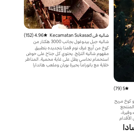
هذا المنتج
خضراء وفيرة
على الأقدا
الطبيعة الذ
السطح الواس
والاسترخاء 
شاليه في Kecamatan Sukasad
4.96 (152)
متوسط التقييم 4.96 من 5، 152 مراجعات
مع وسائل ال
a
شاليه جبل بيدوغول بجانب 3000 هكتار من
عطلتك اليوم
الغابات
كوخ من أربع غرف نوم قمنا بتجديده بتطبيق
مفهوم شاليه التزلج. يحتوي كل جناح على حوض
استحمام نحاسي يطل على غابة محمية. المناظر
خلابة مع بانوراما بحيرة بويان وملعب هاندارا
للغولف والجبال شديدة الانحدار في الخلفية. على
ارتفاع 1400 متر فوق مستوى سطح البحر، نحن
مباركون بطقس الربيع الأبدي في النهار مع ليالي
باردة. استيقظ في الصباح الباكر على رائحة
5 (79)
متوسط التقييم 5 من 5، 79 مراجعات
الصنوبريات واستمتع بنزهة لرؤية طيور الغابة
والغزلان وقطط الزباد ومجموعة متنوعة من
و كوخ مريح
الطيور.
المنتجع
وفيرة،
الأقدام
ة الذين
ادا
لسطح