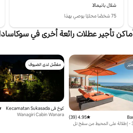
شلال بانيمالا
75 شخصًا محليًا يوصي بهذا
ماكن تأجير عطلات رائعة أخرى في سوكاسادا
ّز
مفضّل لدى الضيوف
ّز
مفضّل لدى الضيوف
كوخ في Kecamatan Sukasada
مت
Wanagiri Cabin Wanara
4.95 (39)
متوسط التقييم 4.95 من 5، 39 مراجعات
فيلا ليسوار 3 - إطلالة على المحيط من سفح تل