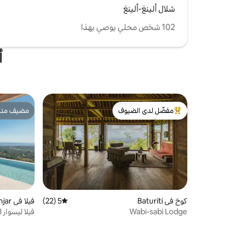
شلال ألينغ-ألينغ
102 شخص محلي يوصي بهذا
أ
مفضّل لدى الضيوف
مضيف متمي
من أبرز البيوت المفضّلة لدى الضيوف
مضيف متمي
كوخ في Baturiti
5 (22)
متوسط التقييم 5 من 5، 22 مراجعات
فيلا في Banjar
Wabi-sabi Lodge
لوفينا