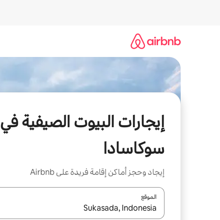
خطى
لى
لمحتوى
إيجارات البيوت الصيفية في
سوكاسادا
إيجاد وحجز أماكن إقامة فريدة على Airbnb
الموقع
عند توفر النتائج، انتقل باستخدام السهمين لأعلى ولأسف