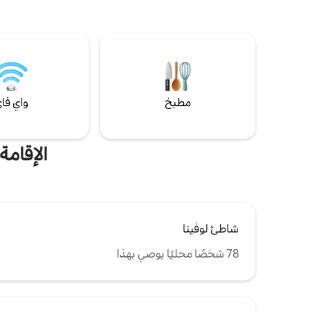
مطبخ
واي فا
الإقام
شاطئ لوفينا
78 شخصًا محليًا يوصي بهذا