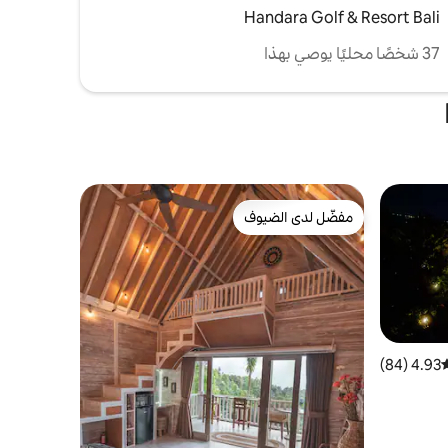
Handara Golf & Resort Bali
37 شخصًا محليًا يوصي بهذا
مفضّل لدى الضيوف
مفضّل لدى الضيوف
4.93 (84)
وسط التقييم 4.93 من 5، 84 مراجعات