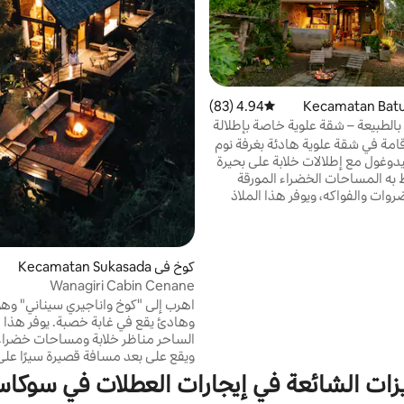
4.94 (83)
متوسط التقييم 4.94 من 5، 83 مراجعات
 بالطبيعة – شقة علوية خاصة بإطلالة
قامة في شقة علوية هادئة بغرفة نوم
دوغول مع إطلالات خلابة على بحيرة
ط به المساحات الخضراء المورقة
وات والفواكه، ويوفر هذا الملاذ
 خضروات وملاذًا مثاليًا من حرارة
ع بشبكة واي فاي عالية السرعة
بالكامل مع ماكينة إسبرسو ومواقد
رجية مريحة وغرفة غسيل وحوض
كوخ في Kecamatan Sukasada
ستمتع بالاستيقاظ على أصوات
Wanagiri Cabin Cenane
دئة في هذا الملاذ الهادئ، حيث
اهرب إلى "كوخ واناجيري سيناني" وه
النقي والمناظر الخلابة إقامة لا تُنسى
وهادئ يقع في غابة خصبة. يوفر هذا 
الساحر مناظر خلابة ومساحات خضراء 
ويقع على بعد مسافة قصيرة سيرًا على 
من شلال مذهل. مثالية لمحبي الطبيع
زات الشائعة في إيجارات العطلات في سوكاس
يبحثون عن الهدوء، والاسترخاء على ا