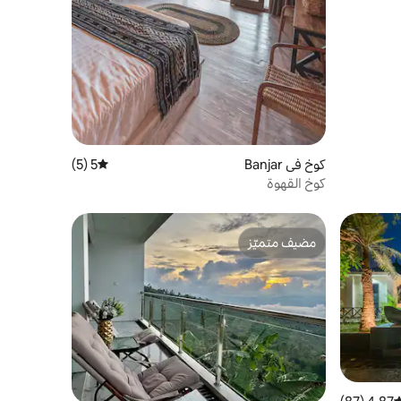
كوخ في Banjar
5 (5)
متوسط التقييم 5 من 5، 5 مراجعات
كوخ القهوة
مضيف متميّز
مضيف متميّز