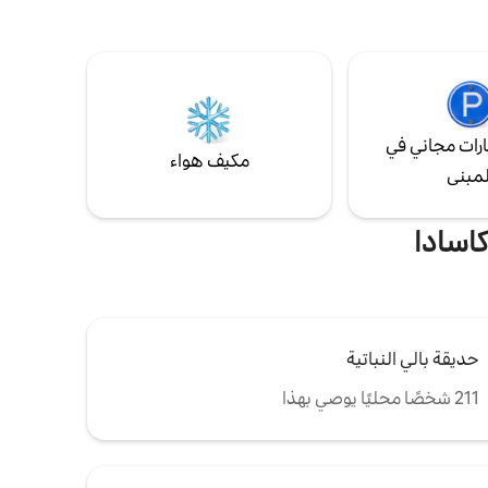
،
ا جيدًا.
هذه هي
ب. احجز
يعة.
رات مجاني في
مكيف هواء
لمبنى
اسادا
حديقة بالي النباتية
211 شخصًا محليًا يوصي بهذا