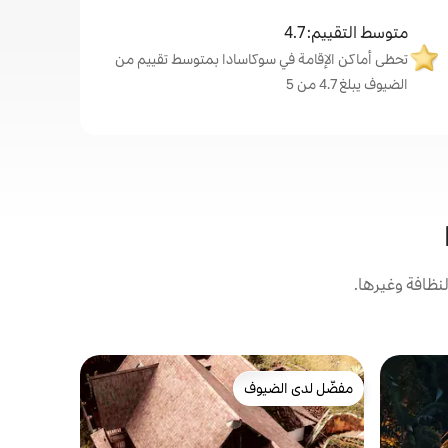
متوسط التقييم: 4.7
تحظى أماكن الإقامة في سوكاسادا بمتوسط تقييم من
الضيوف يبلغ 4.7 من 5
نظافة وغيرها.
كوخ في Sukasada
مفضّل لدى الضيوف
مفضّل لد
abin Taru
مفضّل لدى الضيوف
مفضّل لد
وهو كوخ مر