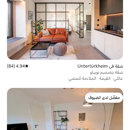
4.94 (84)
متوسط التقييم 4.94 من 5، 84 مراجعات
للمشي