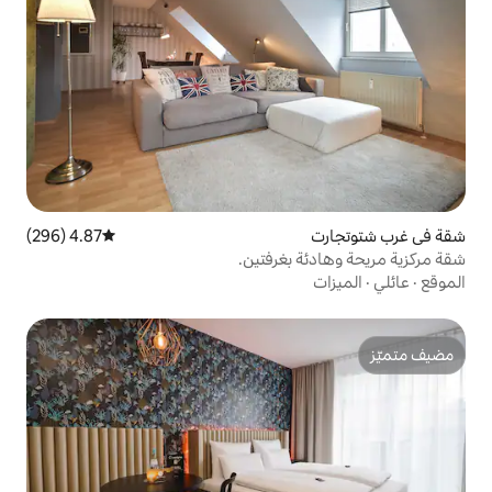
4.87 (296)
متوسط التقييم 4.87 من 5، 296 مراجعات
بغرفتين.