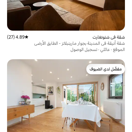
4.89 (27)
متوسط التقييم 4.89 من 5، 27 مراجعات
مارينبلاتز - الطابق الأرضي
وصول