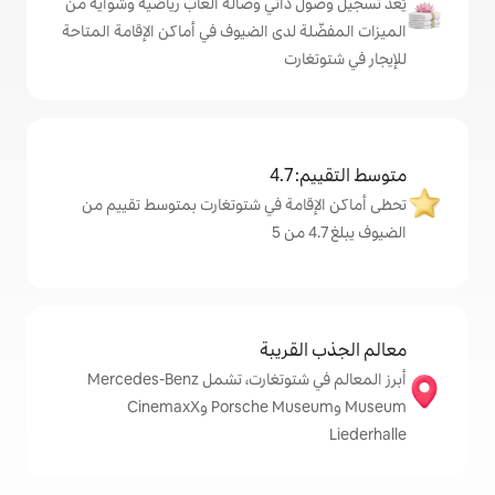
ذاتي وصالة ألعاب رياضية وشواية من
 لدى الضيوف في أماكن الإقامة المتاحة
رت
4
مة في شتوتغارت بمتوسط تقييم من
قريبة
أبرز المعالم في شتوتغارت، تشمل Mercedes-Benz
Museum وPorsche Museum وCinemaxX