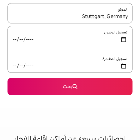
ل باستخدام السهمين لأعلى ولأسفل أو استكشف عن طريق اللمس أو السحب.
بحث
 عن أماكن إقامة للإيجار