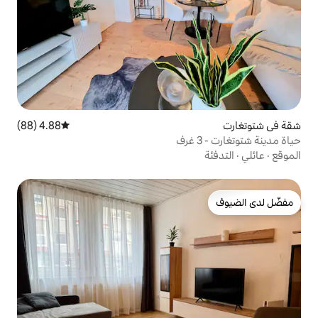
4.88 (88)
متوسط التقييم 4.88 من 5، 88 مراجعات