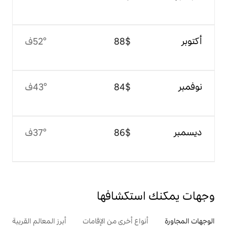
$‏88
52°ف
$‏84
43°ف
$‏86
37°ف
تكشافها
ع أخرى من الإقامات
أبرز المعالم القريبة