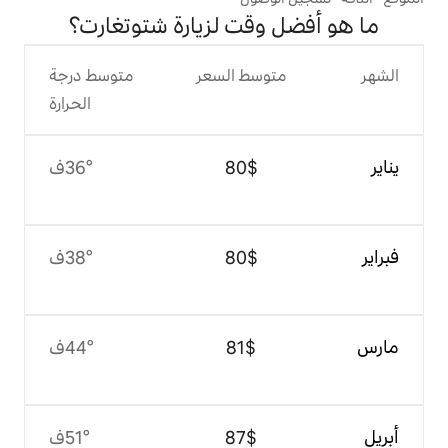
وقت لزيارة شتوتغارت؟
وسط السعر
متوسط درجة
الحرارة
$‏80
36°ف
$‏80
38°ف
$‏81
44°ف
$‏87
51°ف