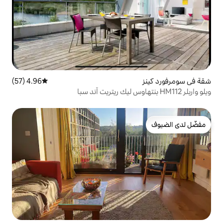
4.96 (57)
متوسط التقييم 4.96 من 5، 57 مراجعات