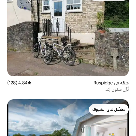
4.84 (128)
متوسط التقييم 4.84 من 5، 128 مراجعات