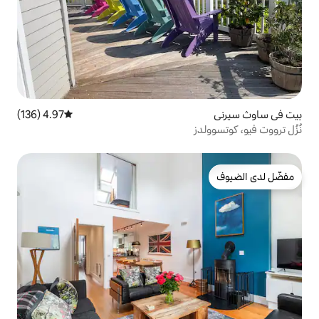
4.97 (136)
متوسط التقييم 4.97 من 5، 136 مراجعات