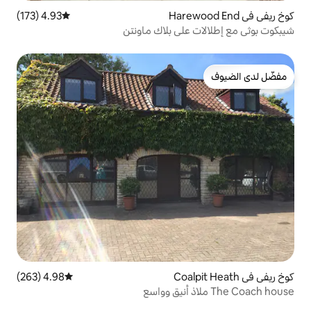
4.93 (173)
متوسط التقييم 4.93 من 5، 173 مراجعات
لى بلاك ماونتن
4.98 (263)
متوسط التقييم 4.98 من 5، 263 مراجعات