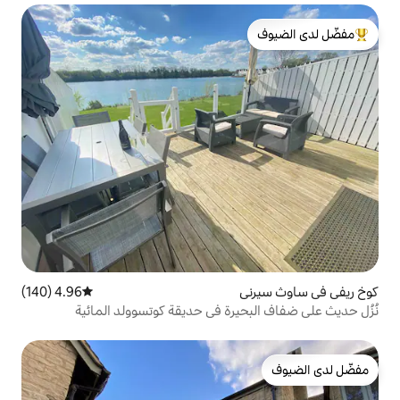
لدى الضيوف
4.96 (140)
متوسط التقييم 4.96 من 5، 140 مراجعات
يرة في حديقة كوتسوولد المائية