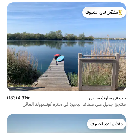
لدى الضيوف
4.91 (183)
متوسط التقييم 4.91 من 5، 183 مراجعات
حيرة في منتزه كوتسوولد المائي