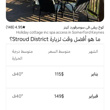
ز
4.95 (148)
متوسط التقييم 4.95 من 5، 148 مراجعات
Holiday cottage inc spa acce
Stroud Distr؟
وسط السعر
متوسط درجة
الحرارة
$‏115
40°ف
$‏149
40°ف