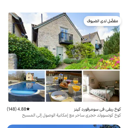
ز
4.88 (148)
متوسط التقييم 4.88 من 5، 148 مراجعات
مع إمكانية الوصول إلى المسبح