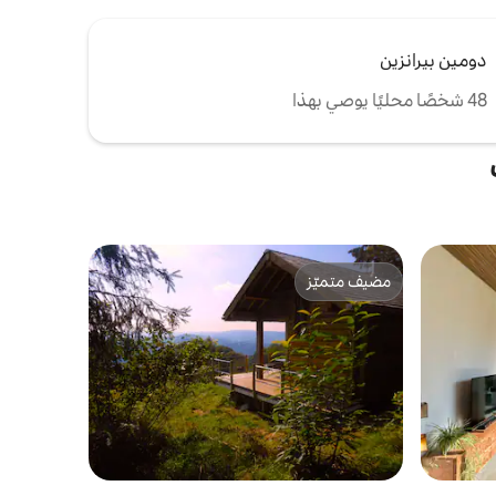
دومين بيرانزين
48 شخصًا محليًا يوصي بهذا
مضيف متميّز
مضيف متميّز