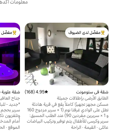
معلومات أكدها 
مفضّل لدى الضيوف
مفضّل ل
من أبرز البيوت المفضّلة لدى الضيوف
من أبرز ال
شقة في ستومونت
4.95 (168)
متوسط التقييم 4.95 من 5، 168 مراجعات
شقة علوية 
الطابق الأرضي بإطلالات جميلة
جناح العافي
مسكن مجهز تجهيزًا كاملاً يقع في قرية هادئة
*جديد - للب
تطل على الوادي غرفتا نوم (1 × سرير مزدوج 160
سرير بحجم ك
و 1 × سريرين مفردين 90) عند الطلب المسبق:
سرير وكرسي للأطفال يتم توفير وتركيب البياضات
(الفراش، الحمام) العديد من النزهات من القرية
عائلي
·
القيمة
·
الراحة
الموقع
·
الح