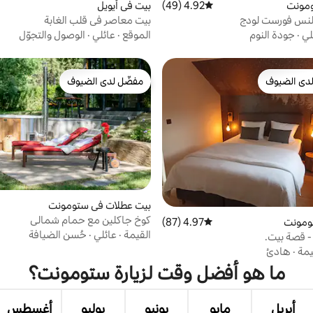
ومونت
4.92 (49)
متوسط التقييم 4.92 من 5، 49 مراجعات
بيت في أيويل
يلنس فورست لودج
بيت معاصر في قلب الغابة
لي
·
جودة النوم
الموقع
·
عائلي
·
الوصول والتجوّل
دى الضيوف
مفضّل لدى الضيوف
بيوت المفضّلة لدى الضيوف
مفضّل لدى الضيوف
بيت عطلات في ستومونت
كوخ جاكلين مع حمام شمالي
ومونت
4.97 (87)
متوسط التقييم 4.97 من 5، 87 مراجعات
القيمة
·
عائلي
·
حُسن الضيافة
يمة
·
هادئ
ما هو أفضل وقت لزيارة ستومونت؟
أبريل
مايو
يونيو
يوليو
أغسطس