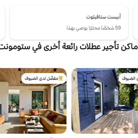
أبيست ستافيلوت
59 شخصًا محليًا يوصي بهذا
ماكن تأجير عطلات رائعة أخرى في ستومونت
 الضيوف
مفضّل لدى الضيوف
 الضيوف
من أبرز البيوت المفضّلة لدى الضيوف