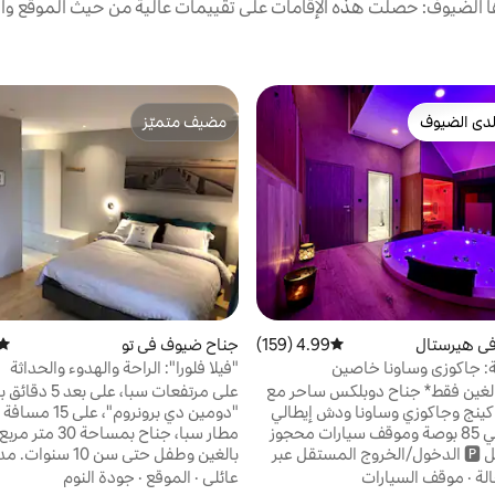
الضيوف: حصلت هذه الإقامات على تقييمات عالية من حيث الموقع وال
دى الضيوف
مضيف متميّز
بيوت المفضّلة لدى الضيوف
مضيف متميّز
في هيرستال
4.99 (159)
متوسط التقييم 4.99 من 5، 159 مراجعات
جناح ضيوف في تو
متوس
ة: جاكوزي وساونا خاصين
"فيلا فلورا": الراحة والهدوء والحداثة
الغين فقط* جناح دوبلكس ساحر مع
على مرتفعات سبا، عل
ينج وجاكوزي وساونا ودش إيطالي
"دومين دي برونروم"،
وتلفزيون ذكي 85 بوصة وموقف سيارات محجوز
مطار سبا، جناح بمسا
أمام المدخل 🅿️ الدخول/الخروج المستقل عبر
بالغين وطفل حتى سن 10 سنو
الرمز الرقمي إضافات ✨ على الحجز: 🕓 الدخول
منفصل عن بقية المنزل وصندوق مفا
الة
·
موقف السيارات
عائلي
·
الموقع
·
جودة النوم