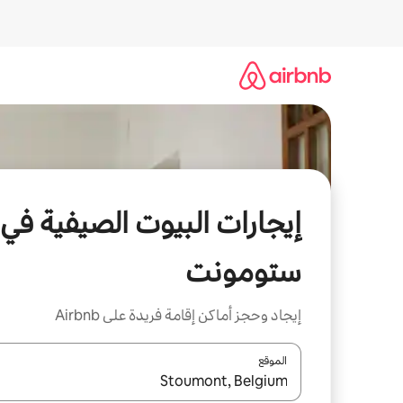
خطى
لى
لمحتوى
إيجارات البيوت الصيفية في
ستومونت
إيجاد وحجز أماكن إقامة فريدة على Airbnb
الموقع
عند توفر النتائج، انتقل باستخدام السهمين لأعلى ولأسف