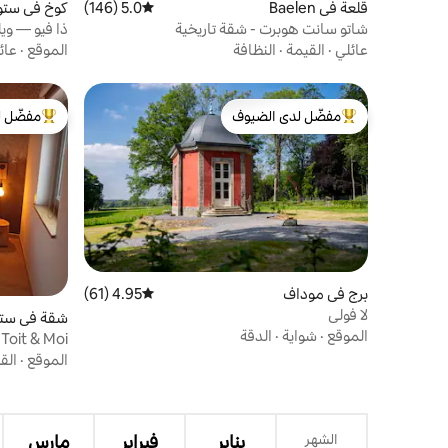
قلعة في Baelen
5.0 (146)
متوسط التقييم 5.0 من 5، 146 مراجعات
كوخ في ست
شاتو سانت هوبرت - شقة تاريخية
ذا فيو — و
عائلي
·
القيمة
·
النظافة
الموقع
·
عائ
مفضّل لدى الضيوف
مفضّل ل
من أبرز البيوت المفضّلة لدى الضيوف
من أبرز ال
برج في موداف
4.95 (61)
متوسط التقييم 4.95 من 5، 61 مراجعات
لا فولي
شقة في ست
الموقع
·
شواية
·
الدقة
Toit & Moi - قصة بيت.
الموقع
·
الق
الشهر
يناير
فبراير
مارس