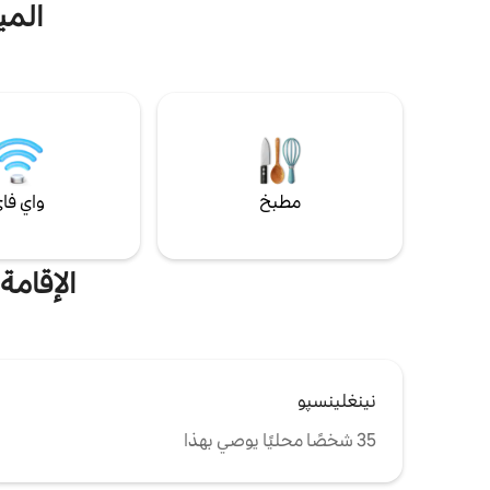
وفي المنطقة المجاورة مباشرة يوجد مطعمان
المي
على بعد 100 متر متحف ديسمبر 44 + دبابة تايغر
رويال على بعد 500 متر بلوبسا كو على بعد 5
دقائق نينغلينسبو على بعد 15 دقيقة حلبة سبا
فرانكورشامب على بعد 15 دقيقة حمامات سبا
على بعد 15 دقيقة ستافيلوت على بعد 15 دقيقة
طاولة في غرفة التدليك
العالم البري على بعد 20 دقيقة
مطبخ
واي فا
الإقام
نينغلينسپو
35 شخصًا محليًا يوصي بهذا