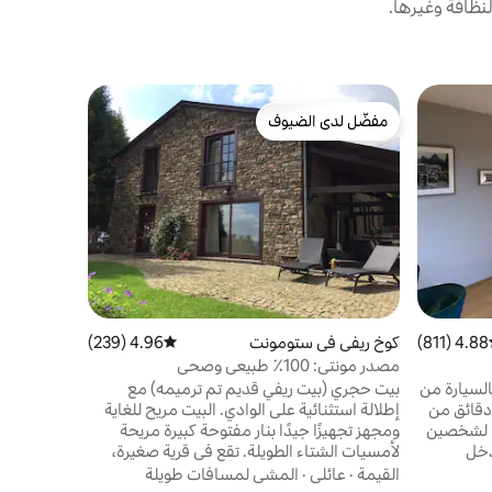
نظافة وغيرها.
بيت في ست
مفضّل لدى الضيوف
مفضّل لد
مفضّل لدى الضيوف
مفضّل لد
فرانكورشام
سحر ريفي ل
الراحة الحد
وموقف مغلق
نزهات لاكت
إلى الغابة.
القيمة
·
الم
مثل سبا، فر
كبيرة مسورة
والمنزل غير
مبلغ
4.88 (811)
ط التقييم 4.88 من 5، 811 مراجعات
كوخ ريفي في ستومونت
4.96 (239)
متوسط التقييم 4.96 من 5، 239 مراجعات
المياه غير
مصدر مونتي: 100٪ طبيعي وصحي
ى بعد 5 دقائق بالسيارة من
بيت حجري (بيت ريفي قديم تم ترميمه) مع
 على 15 مسافة دقائق من
إطلالة استثنائية على الوادي. البيت مريح للغاية
حة 30 متر مربع لشخصين
ومجهز تجهيزًا جيدًا بنار مفتوحة كبيرة مريحة
ات. مدخل
لأمسيات الشتاء الطويلة. تقع في قرية صغيرة،
تيح
هادئة للغاية وعلى بعد 10 أمتار من الغابة
القيمة
·
عائلي
·
المشي لمسافات طويلة