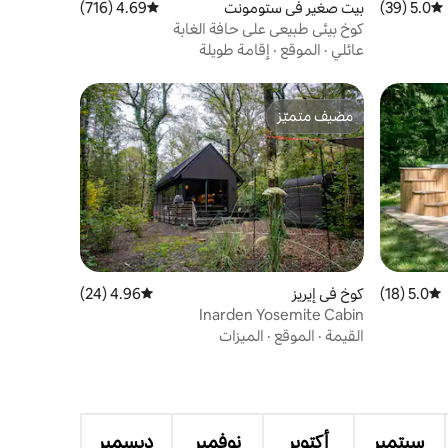
5.0 (39)
متوسط التقييم 5.0 من 5، 39 مراجعات
بيت صغير في ستومونت
4.69 (716)
متوسط التقييم 4.69 من 5، 716 مراجعات
كوخ بيئي طبيعي على حافة الغابة
عائلي
·
الموقع
·
إقامة طويلة
مضيف متميّز
مضيف متميّز
5.0 (18)
متوسط التقييم 5.0 من 5، 18 مراجعات
كوخ في إيريز
4.96 (24)
متوسط التقييم 4.96 من 5، 24 مراجعات
Inarden Yosemite Cabin
القيمة
·
الموقع
·
الميزات
سبتمبر
أكتوبر
نوفمبر
ديسمبر