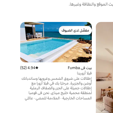
 الموقع والنظافة وغيرها.
شقة في زانز
مفضّل لدى الضيوف
مضيف متم
In - Africa (شقة كاملة بغرفتي نوم + واي فاي
مفضّل لدى الضيوف
مضيف متم
"تقع الشقة
بالسيارة إل
الشقة الجدي
الملاءمة ل
جيدًا (كلا 
والتجوّل
بيت في Fumba
4.94 (52)
متوسط التقييم 4.94 من 5، 52 مراجعات
إلى 4 
فيلا أزورينا
فاي مجانية
إطلالات على شروق الشمس وغروبها وساندبانك
بنفسك. تتم
أوشن والجزيرة. مرحبًا بك في فيلا أزورا مع
الوصول إليه
إطلالات جميلة على الجزر والضفاف الرملية
لمنطقة محمية خليج ميناي. نحن في فومبا
منطقة هادئة على بعد 20 دقيقة من ستون تاون
المساحات الخارجية
·
الملاءمة للمشي
·
عائلي
التاريخية و 20 دقيقة من المطار. نحن نوفر
الخصوصية الكاملة مع حمام السباحة الخاص
بك، ومنطقة تناول الطعام في الهواء الطلق،