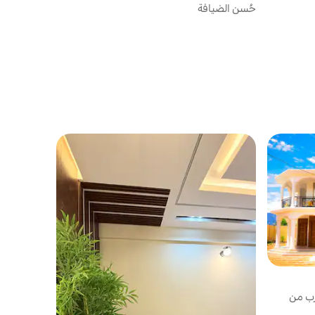
حُسن الضيافة
، بالقرب من