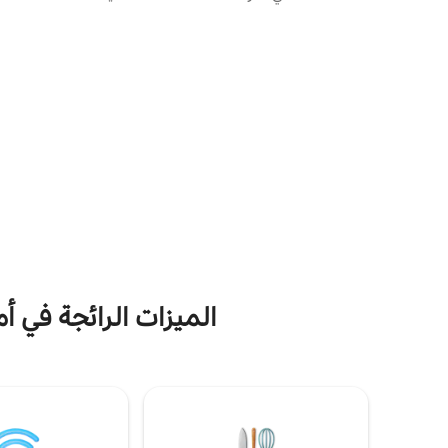
عند غروب الشمس. غرفة نوم مزدوجة مريحة
المتداخل وال
وغرفة معيشة مشرقة مع شرفة استوائية ومطبخ
في الهواء 
مجهز تجهيزًا كاملاً وبرانس حمام متوفرة. فومبا
وغروبها. تت
تاون هو مسكن آمن من الجيل التالي: مطاعم
ومناطق المع
على الواجهة البحرية، والتجديف باستخدام لوح
مشابه للوح التزلج عند غروب الشمس، وفن
الرائعة والط
الشارع، وشاطئ رملي أبيض احجز الآن واستيقظ
ورحلات القوا
على صوت المحيط الهندي. 🌊
الميزات الرائجة في أ