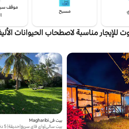
موقف سيا
ي
مسبح
ا
وت للإيجار مناسبة لاصطحاب الحيوانات الأليف
بيت في Magharibi
بيت سالي|و