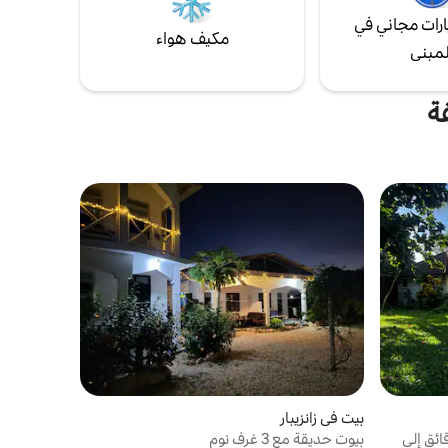
رات مجاني في
مكيف هواء
لمبنى
ة
بيت في زانزيبار
اي فاي سريع|حديقة| 5 دقائق إلى
بيوت حديقة مع 3 غرف نوم