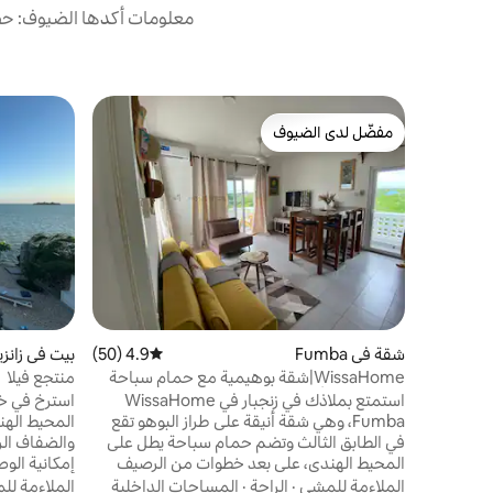
معلومات أكدها الضيوف: حصل
مفضّل لدى الضيوف
مفضّل لدى الضيوف
شقة في Fumba
4.9 (50)
متوسط التقييم 4.9 من 5، 50 مراجعات
بيت في زانزيب
WissaHome|شقة بوهيمية مع حمام سباحة
منتجع فيلا
وتستوعب 4 أشخاص
استمتع بملاذك في زنجبار في WissaHome
استرخ في خ
Fumba، وهي شقة أنيقة على طراز البوهو تقع
المحيط الهند
في الطابق الثالث وتضم حمام سباحة يطل على
والضفاف الر
المحيط الهندي، على بعد خطوات من الرصيف
إمكانية الوص
البحري حيث تبحر المراكب الشراعية التقليدية
بحمام السبا
الملاءمة للمشي
·
الراحة
·
المساحات الداخلية
الملاءمة ل