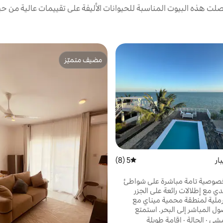
ت هذه البيوت المناسبة للحيوانات الأليفة على تقييمات عالية من حيث
مضيف متميّز
مضيف متميّز
ار
5 (8)
متوسط التقييم 5 من 5، 8 مراجعات
صوصية تامة مباشرة على شواطئ
ي مع إطلالات رائعة على الجزر
ملية لمنطقة محمية ميناي مع
ول المباشر إلى البحر. استمتع
حة الكبير اللامتناهي والسطح
لمشي
·
الحالة
·
إقامة طويلة