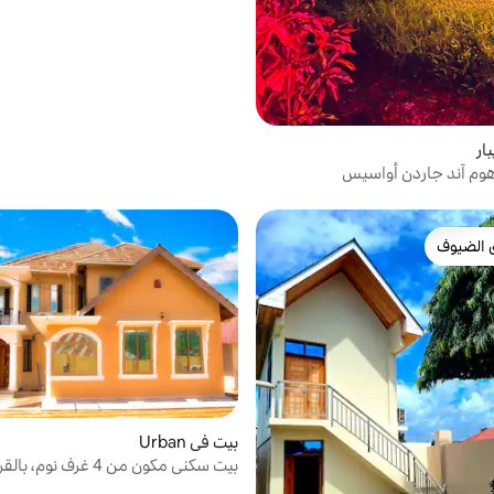
المطار
ار
 هوم آند جاردن أواسيس
 الضيوف
 الضيوف
بيت في Urban
بيت سكني مكون من 4 غرف نوم
الشاطئ