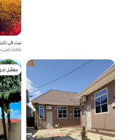
بيت في زانزيب
زنجبار تيني
مفضّل لدى
مفضّل لدى