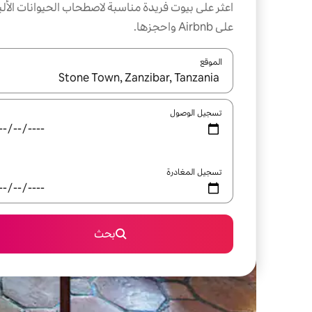
اعثر على بيوت فريدة مناسبة لاصطحاب الحيوانات الألي
على Airbnb واحجزها.
الموقع
عند توفر النتائج، انتقل باستخدام السهمين لأعلى ولأسف
تسجيل الوصول
تسجيل المغادرة
بحث