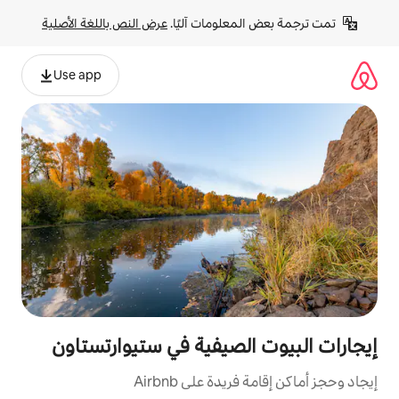
لومات آليًا. 
عرض النص باللغة الأصلية
Use app
لصيفية في ستيوارتستاون
ة على Airbnb