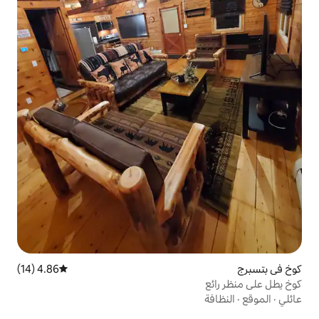
4.86 (14)
متوسط التقييم 4.86 من 5، 14 مراجعات