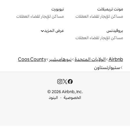
نيوبورت
ت
مساكن للإيجار لقضاء العطلات
عرض المزيد
ت
دة
نيوهامبشير
Coos County
© 2026 Airbnb, I
خصوصية
البنود