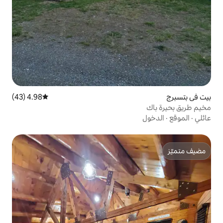
4.98 (43)
متوسط التقييم 4.98 من 5، 43 مراجعات