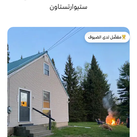
يوارتستاون
لدى الضيوف