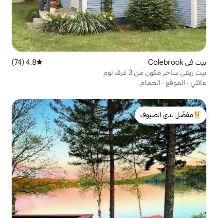
4.8 (74)
متوسط التقييم 4.8 من 5، 74 مراجعات
لدى الضيوف