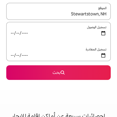
ل باستخدام السهمين لأعلى ولأسفل أو استكشف عن طريق اللمس أو السحب.
بحث
 عن أماكن إقامة للإيجار