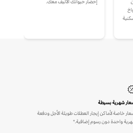
ن
إحضار حيوانك الأليف معك.
واخ
كنية
عار شهرية بسيطة
عار خاصة لأماكن إيجار العطلات طويلة الأجل ودفعة
رية واحدة دون رسوم إضافية.*