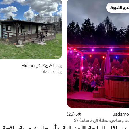
دى الضيوف
بيوت المفضّلة لدى الضيوف
بيت الضيوف في Mielno
بيت عند دانا
5 (26)
متوسط التقييم 5 من 5، 26 مراجعات
حوض استحمام ساخن، عطلة في 2 ساعة S7
انسك