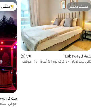
مضيف متميّز
مفضّل ل
مضيف متميّز
من أبرز ال
شقة في Lubawa
5 (9)
متوسط التقييم 5 من 5، 9 مراجعات
ثاني بيت لوباوا - 3 غرف نوم | 5 أسرة | fv | موقف
سيارات
بيت في Jadamowo
وارسو - غد