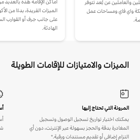
أماكن الإقامة هذه بالعديد م
ين والعاملين عن بُعد تتوفر
الميزات الفريدة، بدءًا من الأك
كة واي فاي ومساحات عمل
على جانب جرف أو القوارب الس
ة.
الهادئة.
الميزات والامتيازات للإقامات الطويلة
المرونة التي تحتاج إليها
أس
يمكنك اختيار تواريخ تسجيل الوصول وتسجيل
أس
المغادرة بدقة والحجز بسهولة عبر الإنترنت، دون أي
شه
التزام إضافي أو تقديم مستندات ورقية.*