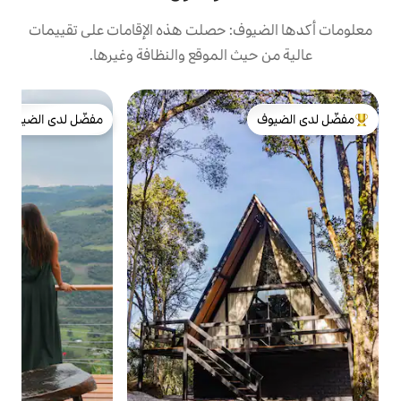
: حصلت هذه الإقامات على تقييمات
 الموقع والنظافة وغيرها.
ك
مفضّل لدى الضيوف
لا
لدى الضيوف
مفضّل لدى الضيوف
ت
م
ل
ب
ك
ا
ا
خ
و