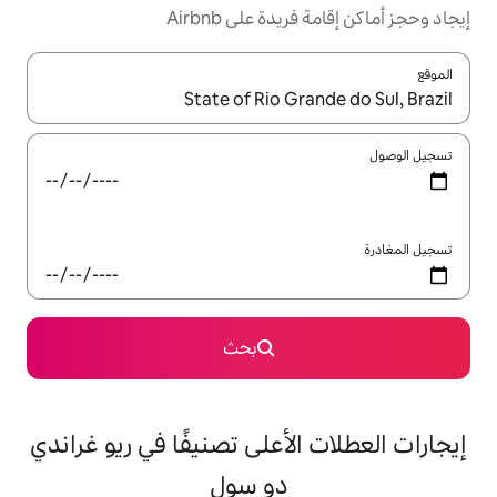
ة على Airbnb
ل باستخدام السهمين لأعلى ولأسفل أو استكشف عن طريق اللمس أو السحب.
بحث
لأعلى تصنيفًا في ريو غراندي
دو سول