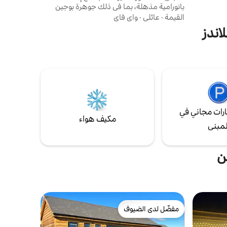
بانورامية مذهلة، بما في ذلك جوهرة بوجين
الشهيرة، يعد هذا الملاذ المريح مثاليًا لمحبي
القيمة
·
عائلي
·
واي فاي
الطبيعة والمتنزهين والباحثين عن الإثارة على حد
اندز
سواء. على عتبة باب فريهاي كويري، مسارات
خلابة لا نهاية لها على بعد 3 أميال فقط من أبراج
ألتون – مثالية للعائلات تتسع لنوم 4 أشخاص
بشكل مريح: سرير مزدوج + أسرّة بطابقين (رائعة
للعائلات!)
رات مجاني في
مكيف هواء
لمبنى
ن
مفضّل لدى الضيوف
مفضّل لدى الضيوف