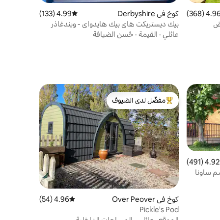
4.96 (368
التقييم 4.96 من 5، 368 مراجعات
كوخ في Derbyshire
4.99 (133)
متوسط التقييم 4.99 من 5، 133 مراجعات
وض
بيك ديستريكت هاي بيك هايدواي - ويندغاذر
عائلي
·
القيمة
·
حُسن الضيافة
مفضّل لدى الضيوف
من أبرز البيوت المفضّلة لدى الضيوف
4.92 (491)
 التقييم 4.92 من 5، 491 مراجعات
زُل رائع يضم ساونا
كوخ في Over Peover
4.96 (54)
متوسط التقييم 4.96 من 5، 54 مراجعات
Pickle's Pod
الموقع
·
عائلي
·
المساحات الداخلية