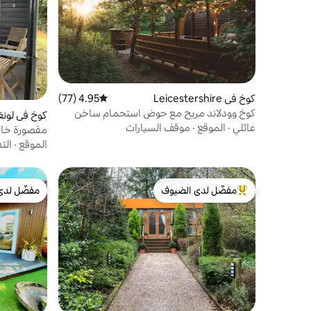
كوخ في Leicestershire
4.95 (77)
متوسط التقييم 4.95 من 5، 77 مراجعات
كوخ وودلاند مريح مع حوض استحمام ساخن
كوخ في لونغ
وعريشة
عائلي
·
الموقع
·
موقف السيارات
مقصورة خا
وشواء وإطلا
الموقع
·
الت
مفضّل لدى الضيوف
مفضّل لدى
من أبرز البيوت المفضّلة لدى الضيوف
مفضّل لدى