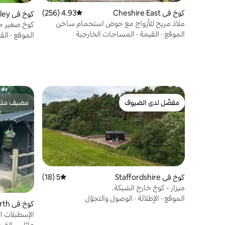
كوخ في Cheshire East
4.93 (256)
متوسط التقييم 4.93 من 5، 256 مراجعات
كوخ في Butterley
ملاذ مريح للأزواج مع حوض استحمام ساخن
كوخ صغير 
الموقع
·
القيمة
·
المساحات الخارجية
الموقع
·
الق
مفضّل لدى الضيوف
مضيف متمي
مفضّل لدى الضيوف
مضيف متمي
كوخ في Staffordshire
5 (18)
متوسط التقييم 5 من 5، 18 مراجعات
ميزار - كوخ خارج الشبكة.
الموقع
·
الإطلالة
·
الوصول والتجوّل
كوخ في Wingerworth
الإسطبلات ا
عائلي
·
القي