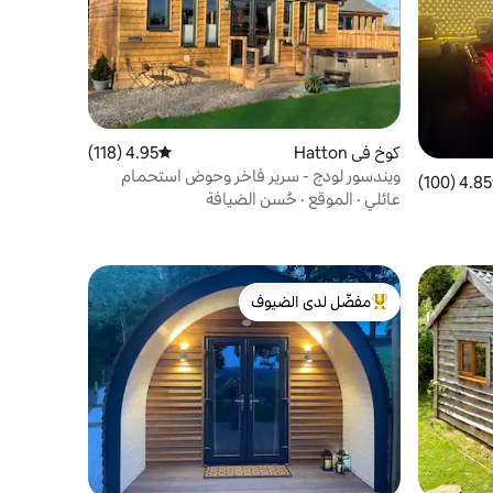
كوخ في Hatton
4.95 (118)
متوسط التقييم 4.95 من 5، 118 مراجعات
ويندسور لودج - سرير فاخر وحوض استحمام
4.85 (100)
 التقييم 4.85 من 5، 100 مراجعات
ساخن خاص
عائلي
·
الموقع
·
حُسن الضيافة
مفضّل لدى الضيوف
من أبرز البيوت المفضّلة لدى الضيوف