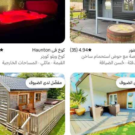
نور
4.94 (35)
متوسط التقييم 4.94 من 5، 35 مراجعات
كوخ في Haunton
متوسط
صة مع حوض استحمام ساخن
كوخ ويلو كورنر
لات خلابة
دفئة
·
حُسن الضيافة
القيمة
·
عائلي
·
المساحات الخارجية
 الضيوف
مفضّل لدى الضيوف
 الضيوف
مفضّل لدى الضيوف