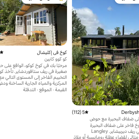
بيوت المفضّلة لدى الضيوف
من أبرز البيوت المفضّلة لدى الضيوف
كوخ في إكليشال
متوسط
كو كوو كابين
مرحبًا بك في كوخ كوكو، الواقع على حا
صغيرة في ريف ستافوردشاير. تأخذ كو
التخييم الفاخر إلى المستوى التالي مع
المركزية والمياه الجارية الساخنة ودش
موقع مثالي للوصول إلى إكليشال والق
القيمة
·
الموقع
·
التدفئة
المحيطة بها. كوخنا مثالي للتوقف لفت
على بعد 20
واحدة من منطقة بيك/أبراج ألتون. بدل
5 (112)
متوسط التقييم 5 من 5، 112 مراجعات
توقف لقضاء عطلة نهاية أسبوع مريحة
واستكشف الممرات والقنوات والحانات
لى ضفاف البحيرة مع حوض
دورات تسلق تمهيدية عند الطلب.
اخن لشخصين
خ فاخر على ضفاف البحيرة
لشخصين في ريف ديربيشاير. Langley
Meadow مثالي لقضاء عطلة رومانسية أو ملاذ