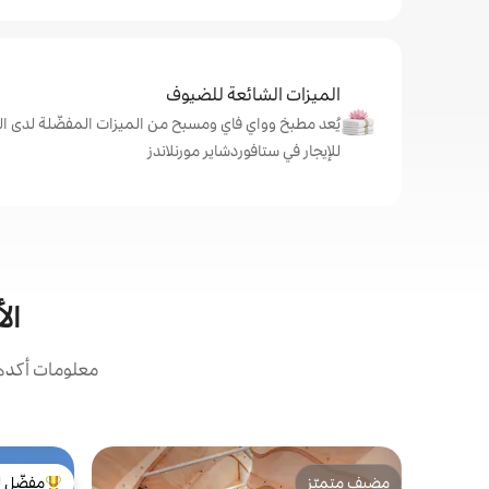
الميزات الشائعة للضيوف
يُعد مطبخ وواي فاي ومسبح من الميزات المفضّلة لدى ال
للإيجار في ستافوردشاير مورنلاندز
ال
معلومات أكدها
مضيف متميّز
مفضّل ل