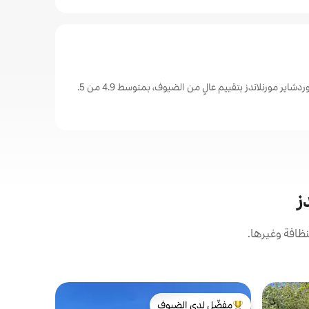
ير مورنلاندز بتقييم عالٍ من الضيوف، بمتوسط 4.9 من 5.
ز
ظافة وغيرها.
كوخ في Anslow
مفضّل لدى الضيوف
مفضّل 