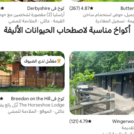
4.87 (267)
متوسط التقييم 4.87 من 5، 267 مراجعات
كوخ في Derbyshire
)
متوسط 
جميل، حوض استحمام ساخن
أراسليا (2) مقصورة لشخصين مع ح
استحمام ساخن خاص
يمة
·
تسجيل المغادرة
القيمة
·
عائلي
·
الملاءمة للمشي
أكواخ مناسبة لاصطحاب الحيوانات الأليفة
ّز
مفضّل لدى الضيوف
ّز
من أبرز البيوت المفضّلة لدى الضيوف
كوخ في Breedon on the Hill
متوسط
The Horseshoe Lodge نُ
وحوض استحمام ساخن
عائلي
·
الموقع
·
الملاءمة للمشي
4.79 (121)
متوسط التقييم 4.79 من 5، 121 مراجعات
لقديمة
مة
·
الملاءمة للمشي