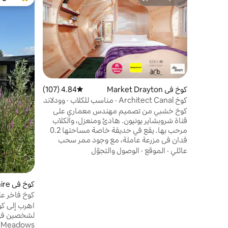
مضيف متميّز
من أبرز ال
كوخ في Market Drayton
4.84 (107)
متوسط التقييم 4.84 من 5، 107 مراجعات
كوخ Architect Canal · مناسب للكلاب · وودلاند
كوخ خشبي من تصميم مهندس معماري على
قناة شروبشاير يونيون. هادئ ومنعزل، والكلاب
مرحب بها. يقع في حديقة خاصة مساحتها 0.2
فدان في مزرعة عاملة، مع وجود ممر سحب
للقناة في أسفل قطعة الأرض. يمكنك العثور على
عائلي
·
الموقع
·
الوصول والتجوّل
كوخ مونوكوك عبر الإنترنت أيضًا 😉 لقد صمّمتها
وبنيتها مع الأصدقاء، مستوحاة من هيكل
الخشب الرقائقي المصفح لطائرة دي هافيلاند
كوخ في Derbyshire
موزيتو من الحرب العالمية الثانية. 🏆 الفائز
كوخ فاخر ع
بجائزة Airbnb OMG!، الذي تم اختياره من بين
استحمام س
اهرب إلى كو
أكثر من 250,000 مشاركة. قوارب ضيقة،
ومسارات للمشي، وحانة مناسبة قريبة.
s