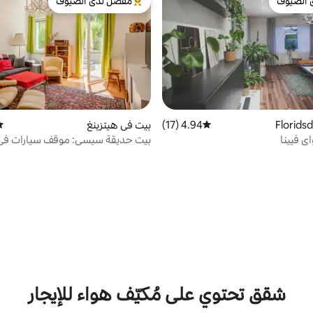
 الضيوف
مفضّل لدى الضيوف
 الضيوف
من أبرز البيوت المفضّلة لدى الضيوف
4.94 (17)
متوسط التقييم 4.94 من 5، 17 مراجعات
بيت في هيتزينغ
مت
ي فيينا
بيت حديقة سيسي: موقف سيارات في
خضراء هادئة
شقق تحتوي على مُكيّف هواء للإيجار