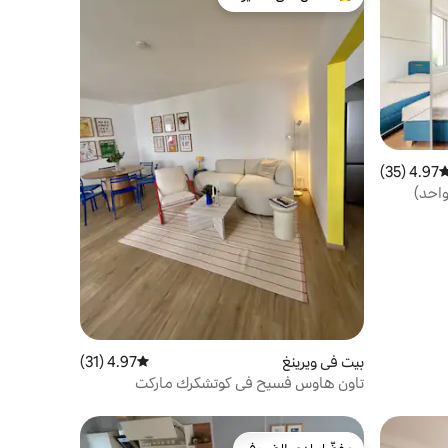
من أبرز البيوت المفضّلة لدى الضيوف
4.97 (35)
وسط التقييم 4.97 من 5، 35 مراجعات
واحد)
بيت في ويرينغ
4.97 (31)
متوسط التقييم 4.97 من 5، 31 مراجعات
تاون هاوس فسيح في كوتشكرك ماركت