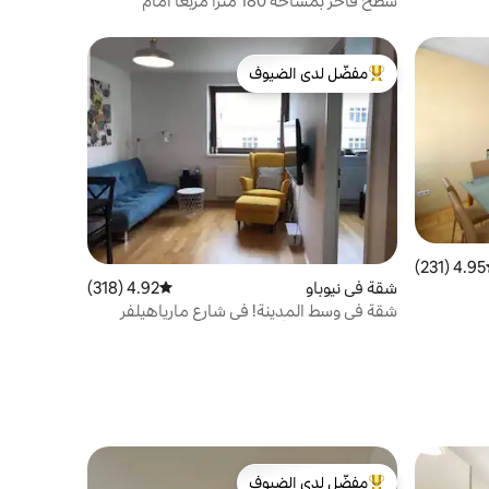
سطح فاخر بمساحة 180 مترًا مربعًا أمام
هوندرتواسرهاوس
مفضّل لدى الضيوف
من أبرز البيوت المفضّلة لدى الضيوف
4.95 (231)
ط التقييم 4.95 من 5، 231 مراجعات
شقة في نيوباو
4.92 (318)
متوسط التقييم 4.92 من 5، 318 مراجعات
شقة في وسط المدينة! في شارع مارياهيلفر
وشتراس و مترو الأنفاق
مفضّل لدى الضيوف