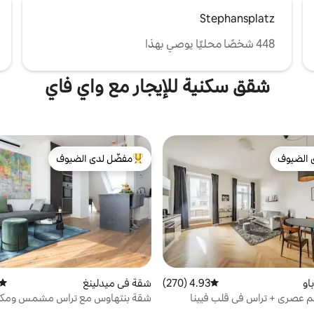
Stephansplatz
448 شخصًا محليًا يوصي بهذا
شقق سكنية للإيجار مع واي فاي
 الضيوف
مفضّل لدى الضيوف
 الضيوف
من أبرز البيوت المفضّلة لدى الضيوف
او
4.93 (270)
متوسط التقييم 4.93 من 5، 270 مراجعات
شقة في ميدلينغ
متوس
 عصري + تراس في قلب فيينا
شقة بنتهاوس مع تراس مشمس ومكي
قريبة من المترو