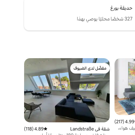
حديقة بورغ
327 شخصًا محليًا يوصي بهذا
مفضّل لدى الضيوف
مفضّل لدى الضيوف
4.99 (217)
ط التقييم 4.99 من 5، 217 مراجعات
ف هواء،
شقة في Landstraße
4.89 (118)
متوسط التقييم 4.89 من 5، 118 مراجعات