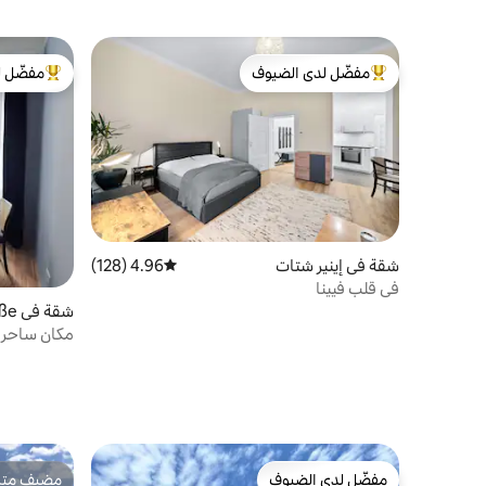
مفضّل لدى الضيوف
مفضّل ل
من أبرز البيوت المفضّلة لدى الضيوف
من أبرز ال
شقة في إينير شتات
4.96 (128)
متوسط التقييم 4.96 من 5، 128 مراجعات
في قلب فيينا
شقة في Landstraße
مكان ساحر 
مفضّل لدى الضيوف
مضيف متمي