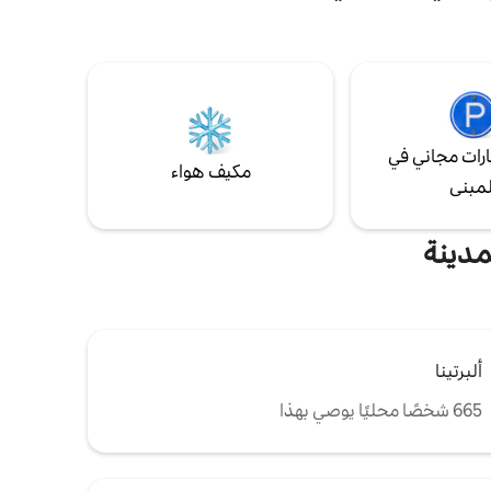
دير. تقع
وتتميز بتراس جميل من طابقين مع إطلالة
افة قريبة.
مذهلة بزاوية 360 درجة على فيينا وأسطحها
ييني
التاريخية. هذه الجوهرة ذات الموقع المركزي
ع المعالم
الهادئة والمثالية والنابضة بالحياة والحيوية هي
اكتشاف نادر. بما في ذلك المرآب!
رات مجاني في
مكيف هواء
لمبنى
مدينة
ألبرتينا
665 شخصًا محليًا يوصي بهذا