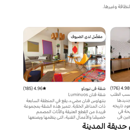
نظافة وغيرها.
شقة في Landstraße
مفضّل لدى الضيوف
مفضّل لد
بيت بياتريك
مفضّل لدى الضيوف
مفضّل لد
تقع الشقة 
بجوار شتاتب
ستيفانزبلات
المطاعم ال
4.98 (176)
 التقييم 4.98 من 5، 176 مراجعات
شقة في نيوباو
4.96 (185)
متوسط التقييم 4.96 من 5، 185 مراجعات
حسب الطلب
شقة فنان Luminuos
مما يتيح ل
تجديدها
بنتهاوس فنان مضيء، يقع في المنطقة السابعة
ود تاريخه
ذات المناظر الخلابة. تتميز هذه الشقة بمجموعة
فسيحة في
فريدة من القطع العتيقة والأثاث المصمم
تين في
خصيصًا والأعمال الفنية، التي ينظمها ويصنعها
ئق فقط من خدمة
المالكون أنفسهم. تمتد الشقة عبر ثلاثة طوابق،
ن حديقة المدينة
المشي بسهولة إلى
وتضم بشكل مريح ما يصل إلى خمسة أشخاص،