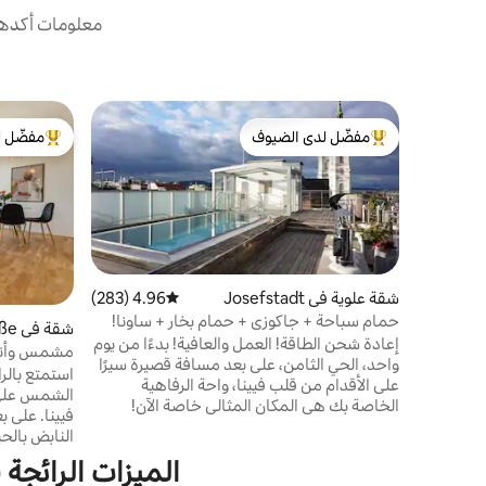
معلومات أكدها 
مفضّل لدى الضيوف
مفضّل ل
من أبرز البيوت المفضّلة لدى الضيوف
من أبرز ال
شقة علوية في Josefstadt
4.96 (283)
متوسط التقييم 4.96 من 5، 283 مراجعات
حمام سباحة + جاكوزي + حمام بخار + ساونا!
شقة في Landstraße
فقط للاسترخاء
إعادة شحن الطاقة! العمل والعافية! بدءًا من يوم
مشمس وأنيق
واحد، الحي الثامن، على بعد مسافة قصيرة سيرًا
استمتع بالر
على الأقدام من قلب فيينا، واحة الرفاهية
الشمس على 
الخاصة بك هي المكان المثالي خاصة الآن!
فيينا. على ب
مكتب منزلي++. غارق بالضوء، مع تراس خاص
النابض بالحي
على السطح بما في ذلك حمام سباحة خاص
حضري، على م
الميزات الرائجة 
ومنطقة سبا مع ساونا وشركة، منطقة معيشة
أفضل المطاع