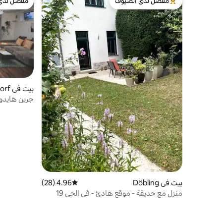
مفضّل لدى الضيوف
مفضّل لدى
من أبرز البيوت المفضّلة لدى الضيوف
مفضّل لدى
بيت في Floridsdorf
جرين هايدوا
بيت في Döbling
4.96 (28)
متوسط التقييم 4.96 من 5، 28 مراجعات
منزل مع حديقة - موقع هادئ - في الحي 19