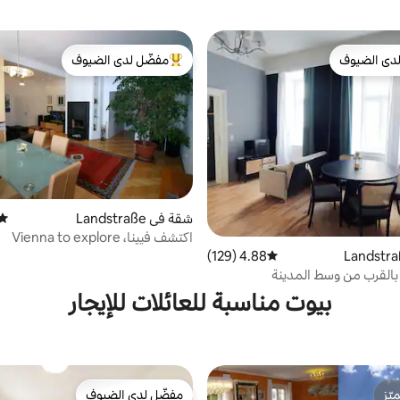
دى الضيوف
مفضّل لدى الضيوف
بيوت المفضّلة لدى الضيوف
من أبرز البيوت المفضّلة لدى الضيوف
شقة في Landstraße
متوس
اكتشف فيينا، Vienna to explore
4.88 (129)
متوسط التقييم 4.88 من 5، 129 مراجعات
بالقرب من وسط المدينة
بيوت مناسبة للعائلات للإيجار
ّز
مفضّل لدى الضيوف