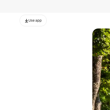
Use app