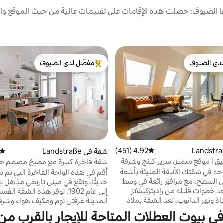
الضيوف: حصلت هذه الإقامات على تقييمات عالية من حيث الموقع وال
دى الضيوف
مفضّل لدى الضيوف
بيوت المفضّلة لدى الضيوف
من أبرز البيوت المفضّلة لدى الضيوف
4.92 (451)
متوسط التقييم 4.92 من 5، 451 مراجعات
شقة في Landstraße
متوسط
 | موقع متميز، سرير كينج وشرفة
شقة فاخرة كبيرة مع مطبخ مصمم 
(غرفتا نوم + مكيف هواء)
احة في شقتك الأنيقة المليئة بأشعة
أقم في هذه الواحة الفاخرة التي تم 
السطح، مع مرافق رائعة في وسط
حديثًا، وتقع في مبنى تاريخي مذهل يع
عد خطوات قليلة من راديتزكيبلاتز
إلى عام 1902. توفر هذه الشقة ال
اة ونهر الدانوب، تعد الشقة بملاذ
المدينة غرفتي نوم ومكيف هواء وشرف
سافة قريبة سيرًا على الأقدام من
موقع متميز. على بعد 5 دقا
في بيوت العطلات المتاحة للإيجار بالقرب م
م والمتاجر والمعالم السياحية
النقل من مطار CAT، يمكنك 