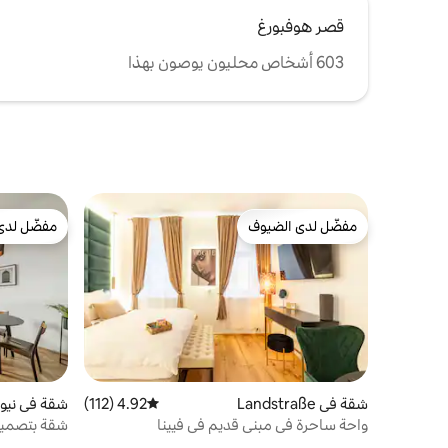
قصر هوفبورغ
603 أشخاص محليون يوصون بهذا
مفضّل لدى الضيوف
مفضّل لدى
مفضّل لدى الضيوف
مفضّل لدى
شقة في Landstraße
4.92 (112)
متوسط التقييم 4.92 من 5، 112 مراجعات
شقة في نيوب
واحة ساحرة في مبنى قديم في فيينا
شقة بتصميم