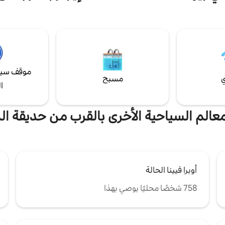
المدينة. حياة فيينا الأصيلة في
منزل هوندرتواسر وشتاتبارك وقصر بلفي
أفضل حالاتها! سرير ✔ كينج + سرير أريكة منطقة
كاتدرائية القديس ستيفن أيضًا على مس
وحة مطبخ ✔ مجهز بالكامل شرفة
استمتع بالمزيج المثالي من التراث الف
لفزيون ذكي ✔ واي فاي عالي
والراحة الحديثة الراقية، مع وجود جمي
واء قراءة المزيد ↓
السياحية الرئيسية عند عتبة منزلك!
موقف سيا
ي
مسبح
ا
لمعالم السياحية الأخرى بالقرب من حديقة ال
أوبرا فيينا الحالة
758 شخصًا محليًا يوصي بهذا