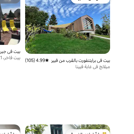
مفضّل لدى الضيوف
مضيف متمي
بيت في جير
بيت في برايتنفورت بالقرب من فيين
4.99 (105)
متوسط التقييم 4.99 من 5، 105 مراجعات
مجاني
ا
ميلانج في غابة فيينا