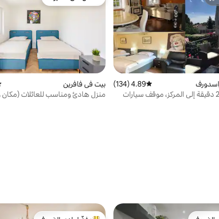
ّز
مفضّل لدى الضيوف
اسدورف
4.89 (134)
متوسط التقييم 4.89 من 5، 134 مراجعات
بيت في فافرين
مت
بيت فاخر، 21 دقيقة إلى المركز، موقف سيارات
منزل هادئ ومناسب للعائلات (مكان 