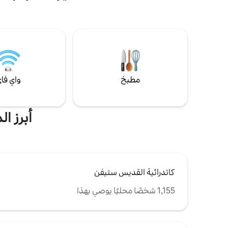
أنيقة وفاخرة بالإضافة إلى مطبخ عصري. الشيء
والمعالم في 
المناسب للعزاب والأزواج ورجال الأعمال، في
استراحة - ببساطة الأشخاص الذين يريدون
معيشة✔ مفت
الحصول على لحظات خالية من الهموم! فقط
✔ خاصة ✔ ت
احصل على مكتب منزلك مع الاسترخاء الآن!
السرعة تكييف ✔ اله
مطبخ
واي فا
أبرز ا
كاتدرائية القديس ستيفن
1,155 شخصًا محليًا يوصي بهذا