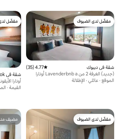
مفضّل لدى الضيوف
مفضّل لدى
مفضّل لدى الضيوف
مفضّل لدى
شقة في ديبوك
4.77 (35)
متوسط التقييم 4.77 من 5، 35 مراجعات
(جديد) الغرفة 2 من Lavenderbnb a أوتارا
شقة في Kecamatan Depok
الأيقونة
الموقع
·
عائلي
·
الإطلالة
أوتارا الأيقونة 
القيمة
·
الم
مفضّل لدى الضيوف
مضيف متمي
مفضّل لدى الضيوف
مضيف متمي