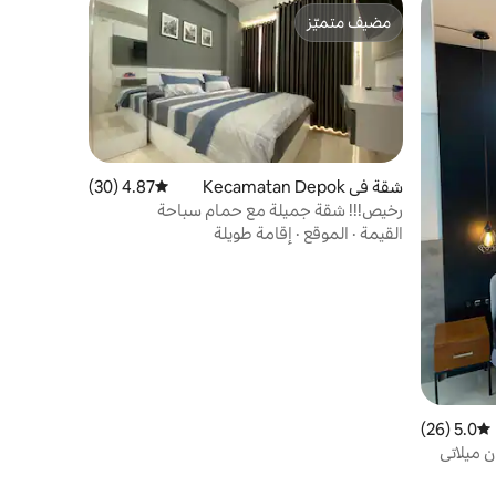
مضيف متميّز
مضيف متميّز
شقة في Kecamatan Depok
4.87 (30)
متوسط التقييم 4.87 من 5، 30 مراجعات
رخيص!!! شقة جميلة مع حمام سباحة
القيمة
·
الموقع
·
إقامة طويلة
5.0 (26)
متوسط التقييم 5.0 من 5، 26 مراجعات
ن ميلاتي