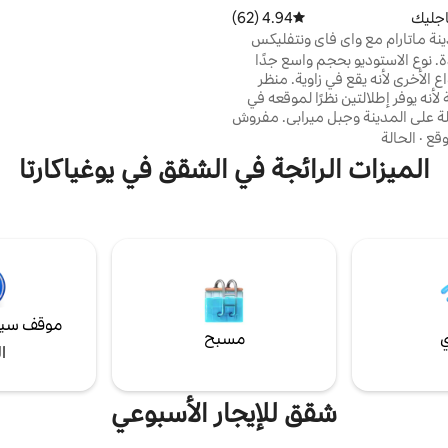
بحمام سباحة وحمام سباحة بحجم 
جليك
4.94 (62)
متوسط التقييم 4.94 من 5، 62 مراجعات
للأطفال وملعب للأطفال وميني مارت
ة ماتارام مع واي فاي ونتفليكس
الملابس ومحل حل
 نوع الاستوديو بحجم واسع جدًا
المقاهي والحانات القريبة، لن تضطر إل
اع الأخرى لأنه يقع في زاوية. منظر
استمتع بجوجيا!
لأنه يوفر إطلالتين نظرًا لموقعه في
الة على المدينة وجبل ميرابي. مفروش
مرافق كاملة. يوجد سرير إضافي
وقع
·
الحالة
سي طعام للأطفال. مجموعة مطبخ
الميزات الرائجة في الشقق في يوغياكارتا
وات الطهي (قلاية، ماجيكوم) مقلاة
ات المائدة. واي فاي بيزنت.
ي بشاشة كبيرة يمكن مشاهدة
سالة، موزع، ثلاجة، سخان مياه.
 ولا تزال جديدة.
موقف سيا
ي
مسبح
ا
شقق للإيجار الأسبوعي