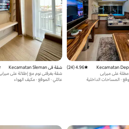
4.96 (24)
متوسط التقييم 4.96 من 5، 24 مراجعات
شقة في Kecamatan Sleman
مت
طلة على ميرابي
شقة بغرفتي نوم مع إطلالة على ميرابي
ميلاتي | UGM
وقع
·
المساحات الداخلية
عائلي
·
الموقع
·
مكيف الهواء