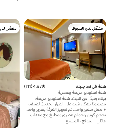
مفضّل لدى الضيوف
مفضّل لدى
مفضّل لدى الضيوف
مفضّل لدى
شقة في نجاجليك
4.97 (111)
متوسط التقييم 4.97 من 5، 111 مراجعات
شقة استوديو مريحة وعصرية
بيتك بعيدًا عن البيت. شقة استوديو مريحة،
مصممة بشكل فريد على الطراز الحديث لضيفين
+ طفل صغير واحد. تم تجهيز الغرفة بسرير واحد
بحجم كوين وحمام عصري ومطبخ مع معدات
الطهي الأساسية وشرفة. موقف سيارات مجاني
عائلي
·
الموقع
·
المسبح
وحمام سباحة وصالة ألعاب رياضية ومنطقة بهو