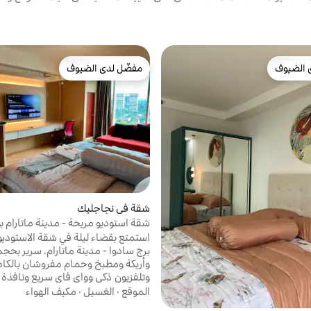
 الضيوف
مفضّل لدى الضيوف
 الضيوف
مفضّل لدى الضيوف
شقة في نجاجليك
شقة استوديو مريحة - مدينة ماتارام 
بوميكيرانا
استمتع بقضاء ليلة في شقة الاستوديو 
برج سادوا - مدينة ماتارام.
وأريكة ومطبخ وحمام مفروشان بالكا
وتلفزيون ذكي وواي فاي سريع ونافذ
بإطلالة على جبل ميرابي. فقط أحضر 
الموقع
·
الغسيل
·
مكيف الهواء
وابق معنا! من أجل ترفيهك، تم تجهي