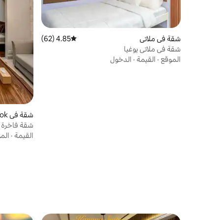
شقة في ملاتي
4.85 (62)
متوسط التقييم 4.85 من 5، 62 مراجعات
شقة في ملاتي يوغيا
الموقع
·
القيمة
·
الدخول
شقة في Kecamatan Depok
شقة فاخرة م
القيمة
·
الم