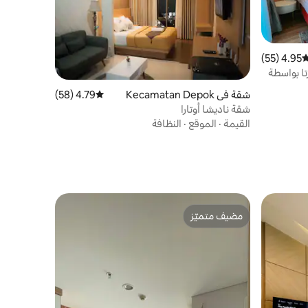
4.95 (55)
وسط التقييم 4.95 من 5، 55 مراجعات
تا بواسطة
شقة في Kecamatan Depok
4.79 (58)
متوسط التقييم 4.79 من 5، 58 مراجعات
شقة ناديشا أوتارا
القيمة
·
الموقع
·
النظافة
مضيف متميّز
مضيف متميّز