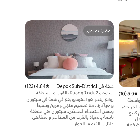
شقة في نج
مضيف متميّز
مفضّل لد
شقة استوديو
مضيف متميّز
مفضّل لد
تقدم شقة كا
ومريحة في ب
تصميم أنيق
مكيف الهوا
الفندقية، ب
القيمة
·
الم
الك
ميرابي أو ا
نيتفليكس وا
شقة في Depok Sub-District
4.84 (123)
متوسط التقييم 4.84 من 5، 123 مراجعات
للياقة البد
استوديو RuangRindu2 بالقرب من منطقة
5.0 (10)
متوسط التقييم 5.0 من 5، 10 مراجعات
يجعل كل لح
حيوية، إطلالة على الجبل
روانغ ريندو هو استوديو يقع في شقة في سيتوران
بواسطة
يوجياكارتا. مع تصميم منزلي ومريح وبسيط
المريحة،
يحسن استخدام المسكن. سيتوران هي منطقة
 سرير بحجم كينج
نابضة بالحياة بالقرب من المطاعم والمقاهي
مل
والجامعات. تبعد الشقة مسافة دقيقتين سيرًا
عائلي
·
القيمة
·
الجوار
ة ضخمة
على الأقدام عن الشارع الرئيسي الصاخب. حوالي
حقيبتك
5 دقائق بالسيارة إلى هارتونو مول، 7 دقائق
ز المبنى