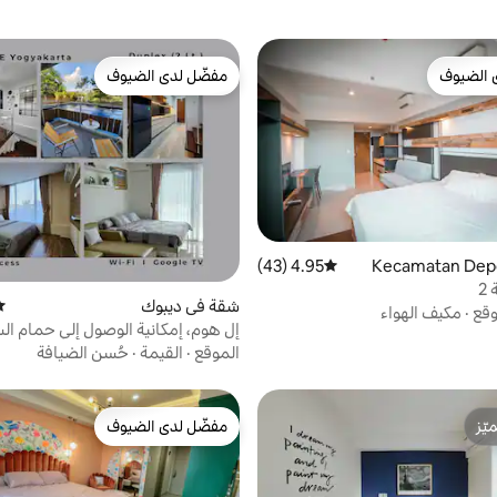
 الضيوف
مفضّل لدى الضيوف
 الضيوف
مفضّل لدى الضيوف
4.95 (43)
متوسط التقييم 4.95 من 5، 43 مراجعات
2
شقة في ديبوك
مت
وقع
·
مكيف الهواء
إل هوم، إمكانية الوصول إلى حمام ال
سريران بحجم كوين + سرير أريكة، واي 
الموقع
·
القيمة
·
حُسن الضيافة
ّز
مفضّل لدى الضيوف
ّز
مفضّل لدى الضيوف