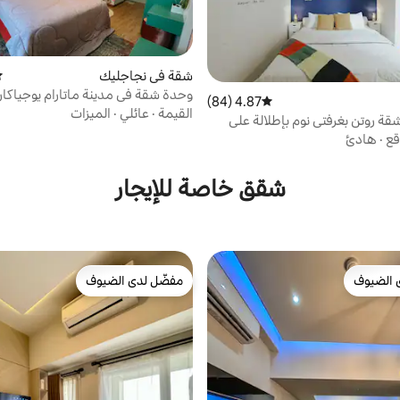
شقة في نجاجليك
مت
وحدة شقة في مدينة ماتارام يوجياكار
4.87 (84)
متوسط التقييم 4.87 من 5، 84 مراجعات
ROJI
القيمة
·
عائلي
·
الميزات
شقة روتن بغرفتي نوم بإطلالة على
حة
قع
·
هادئ
شقق خاصة للإيجار
 الضيوف
مفضّل لدى الضيوف
 الضيوف
مفضّل لدى الضيوف