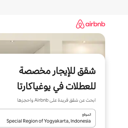
خطى
لى
لمحتوى
شقق للإيجار مخصصة
للعطلات في يوغياكارتا
ابحث عن شقق فريدة على Airbnb واحجزها
الموقع
عند توفر النتائج، انتقل باستخدام السهمين لأعلى ولأسف