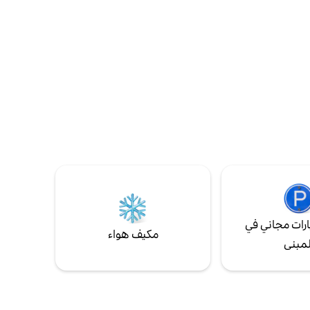
بالسيارة إلى أمباروككمو بلازا، و 10 دقائق بالسيارة
مناسب
إلى مطار أديسوتجيبتو الدولي. توفر الغرفة إطلالة
 وغسيل
غير محجوبة عن جبل ميرابي العظيم.
اقة ومطاعم. الكثير والكثير من
ى القلق.
رات مجاني في
مكيف هواء
لمبنى