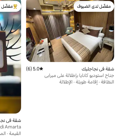
مفضّل لدى الضيوف
مفضّل ل
مفضّل لدى الضيوف
من أبرز ال
شقة في نجاجليك
5.0 (6)
متوسط التقييم 5.0 من 5، 6 مراجعات
جناح استوديو كانايا بإطلالة على ميرابي
النظافة
·
إقامة طويلة
·
الإطلالة
شقة في نجا
di Amarta
Patraland
القيمة
·
الم