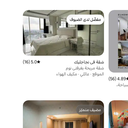
مفضّل لدى الضيوف
مفضّل لدى الضيوف
شقة في نجاجليك
5.0 (16)
متوسط التقييم 5.0 من 5، 16 مراجعات
شقة مريحة بغرفتي نوم
الموقع
·
عائلي
·
مكيف الهواء
4.89 (56)
وسط التقييم 4.89 من 5، 56 مراجعات
سباحة،
فاي
مضيف متميّز
مضيف متميّز