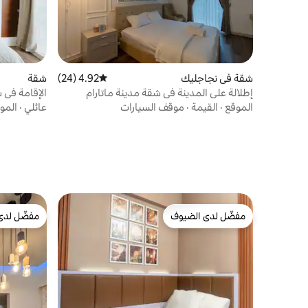
شقة في نجاجليك
4.92 (24)
متوسط التقييم 4.92 من 5، 24 مراجعات
شقة
إطلالة على المدينة في شقة مدينة ماتارام
الإقامة في 
حمام السبا
الموقع
·
القيمة
·
موقف السيارات
عائلي
·
المو
مفضّل لدى الضيوف
مفضّل لدى
مفضّل لدى الضيوف
مفضّل لدى