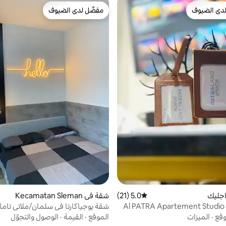
دى الضيوف
مفضّل لدى الضيوف
بيوت المفضّلة لدى الضيوف
مفضّل لدى الضيوف
جليك
5.0 (21)
متوسط التقييم 5.0 من 5، 21 مراجعات
شقة في Kecamatan Sleman
Al PATRA Apartement Studio 
شقة يوجياكارتا في سلمان/ملاتي تاما
وقع
·
الميزات
الموقع
·
القيمة
·
الوصول والتجوّل