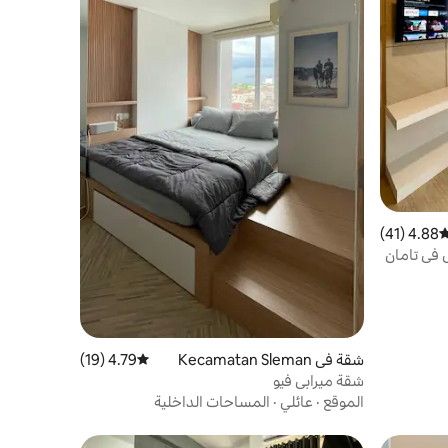
4.88 (41)
وسط التقييم 4.88 من 5، 41 مراجعات
 في تامان
شقة في Kecamatan Sleman
4.79 (19)
متوسط التقييم 4.79 من 5، 19 مراجعات
شقة ميرابي فيو
الموقع
·
عائلي
·
المساحات الداخلية