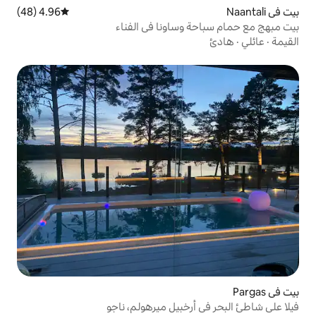
4.96 (48)
متوسط التقييم 4.96 من 5، 48 مراجعات
وساونا في الفناء
رخبيل ميرهولم، ناجو