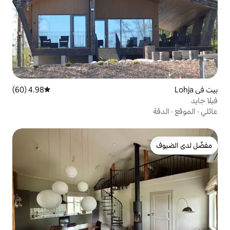
4.98 (60)
متوسط التقييم 4.98 من 5، 60 مراجعات