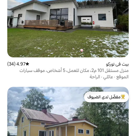
4.97 (34)
متوسط التقييم 4.97 من 5، 34 مراجعات
منزل مستقل 101 م2، مكان للعمل، 5 أشخاص، موقف سيارات
لدى الضيوف