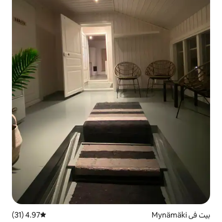
4.97 (31)
متوسط التقييم 4.97 من 5، 31 مراجعات