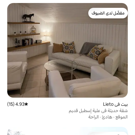
4.93 (15)
متوسط التقييم 4.93 من 5، 15 مراجعات
ل قديم