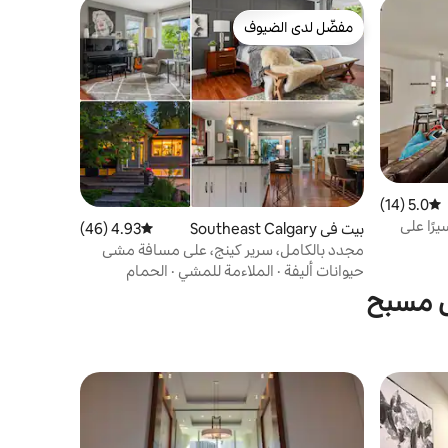
مفضّل لدى الضيوف
مفضّل لدى الضيوف
5.0 (14)
متوسط التقييم 5.0 من 5، 14 مراجعات
 نوم 5 دقائق سيرًا على
بيت في Southeast Calgary
4.93 (46)
متوسط التقييم 4.93 من 5، 46 مراجعات
مجدد بالكامل، سرير كينج، على مسافة مشي
من القطار والمتاجر
حيوانات أليفة
·
الملاءمة للمشي
·
الحمام
ى مسبح