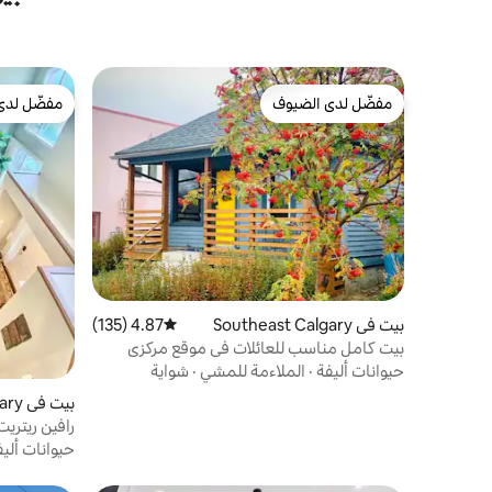
مفضّل لدى الضيوف
مفضّل لدى
مفضّل لدى الضيوف
مفضّل لدى
بيت في Southeast Calgary
4.87 (135)
متوسط التقييم 4.87 من 5، 135 مراجعات
بيت كامل مناسب للعائلات في موقع مركزي
حيوانات أليفة
·
الملاءمة للمشي
·
شواية
بيت في Northwest Calgary
هواء، طاولة 
حيوانات أليف