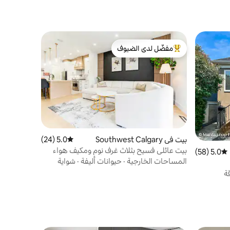
مفضّل لدى الضيوف
من أبرز البيوت المفضّلة لدى الضيوف
بيت في Southwest Calgary
5.0 (24)
متوسط التقييم 5.0 من 5، 24 مراجعات
بيت عائلي فسيح بثلاث غرف نوم ومكيف هواء
5.0 (58)
متوسط التقييم 5.0 من 5، 58 مراجعات
ومرآب | مناسب للحيوانات الأليفة
المساحات الخارجية
·
حيوانات أليفة
·
شواية
ة