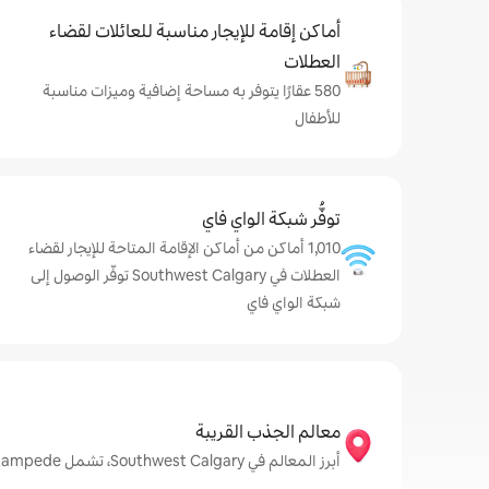
أماكن إقامة للإيجار مناسبة للعائلات لقضاء
العطلات
580 عقارًا يتوفر به مساحة إضافية وميزات مناسبة
للأطفال
توفُّر شبكة الواي فاي
1,010 أماكن من أماكن الإقامة المتاحة للإيجار لقضاء
العطلات في Southwest Calgary توفّر الوصول إلى
شبكة الواي فاي
معالم الجذب القريبة
أبرز المعالم في Southwest Calgary، تشمل Calgary Stampede وCalgary Zoo وPrince's Island Park