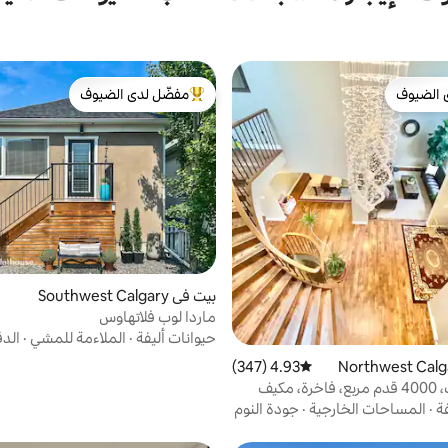
 الضيوف
مفضّل لدى الضيوف
 الضيوف
من أبرز البيوت المفضّلة لدى الضيوف
بيت في Southwest Calgary
ماردا لوب فلاتهاوس
حيوانات أليفة
·
الملاءمة للمشي
·
الدق
4.93 (347)
متوسط التقييم 4.93 من 5، 347 مراجعات
رافين ريتريت، 4000 قدم مربع، فاخرة، مكيف
بلياردو، إلخ
ة
·
المساحات الخارجية
·
جودة النوم