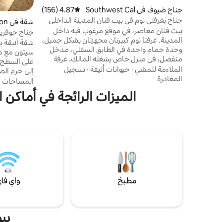
جناح ضيوف في Southwest Cal
4.87 (156)
متوسط التقييم 4.87 من 5، 156 مراجعات
gary
جناح بغرفتي نوم في بيت فنان المدينة الداخلي
شقة في Seton
بيت فنان معاصر، في موقع مرغوب فيه داخل
جناح جو
المدينة. غرفتا نوم كبيرتان مجهزتان بشكل جميل،
نوم.
شقة أنيقة ب
وحدة حمام واحدة في الطابق السفلي، مدخل
سيتون مع 
منفصل، في منزل خاص يشغله المالك. غرفة
معيشة واسعة، إنترنت، تلفزيون، نيتفليكس.
الملاءمة للمشي
·
حيوانات أليفة
·
تسجيل
إلى حرم الص
تشمل المرافق الميكروويف، والثلاجة الصغيرة،
المغادرة
الراحة في س
المساحات ا
وفرن التحميص، وصانعة القهوة، وما إلى ذلك مع
سيتون، سوبر
الميزات الرائجة في أماكن الإقامة
إمكانية الوصول إلى الغسيل للضيوف المقيمين
سي، أكبر ج
لفترة أطول. يمكنك المشي إلى ستانلي بارك
كالجاري، مط
الرائعة ومسارات الدراجات وملاعب التنس. يمكن
الوصول بسهولة إلى وسط المدينة والتسوق
مباشرة، يسه
وأراضي ستامبيد. موقع مطلوب، استمتع!! يرجى
إما بالحافلة
مناقشة الحيوانات الأليفة
بنايات. تسج
مطبخ
واي فا
بي