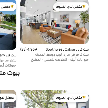
مفضّل لدى الضيوف
مفضّل ل
من أبرز البيوت المفضّلة لدى الضيوف
من أبرز ال
بيت في Southwest Calgary
4.96 (23)
متوسط التقييم 4.96 من 5، 23 مراجعات
بيت فاخر في ماردا لوب ووسط المدينة
بيت في Northeast Calgary
حيوانات أليفة
·
الملاءمة للمشي
·
المطبخ
بنغلو ساحر|
حيوانات أليف
بيوت من
مفضّل لدى الضيوف
مفضّل لدى
من أبرز البيوت المفضّلة لدى الضيوف
مفضّل لدى