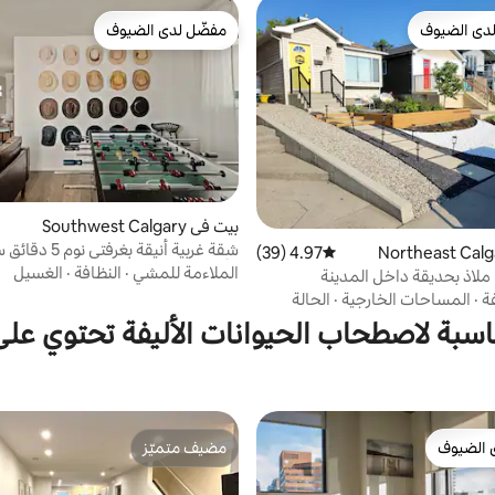
دى الضيوف
مفضّل لدى الضيوف
بيوت المفضّلة لدى الضيوف
مفضّل لدى الضيوف
بيت في Southwest Calgary
شقة غربية أنيقة بغرفتي
4.97 (39)
متوسط التقييم 4.97 من 5، 39 مراجعات
الأقدام 2 ستامبيد وإطلالات
الملاءمة للمشي
·
النظافة
·
الغسيل
 ملاذ بحديقة داخل المدينة
ة
·
المساحات الخارجية
·
الحالة
اسبة لاصطحاب الحيوانات الأليفة تحتوي عل
 الضيوف
مضيف متميّز
 الضيوف
مضيف متميّز