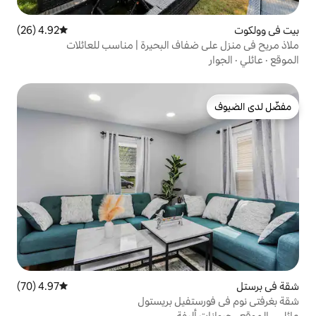
4.92 (26)
متوسط التقييم 4.92 من 5، 26 مراجعات
اف البحيرة | مناسب للعائلات
4.97 (70)
متوسط التقييم 4.97 من 5، 70 مراجعات
فيل بريستول
يفة