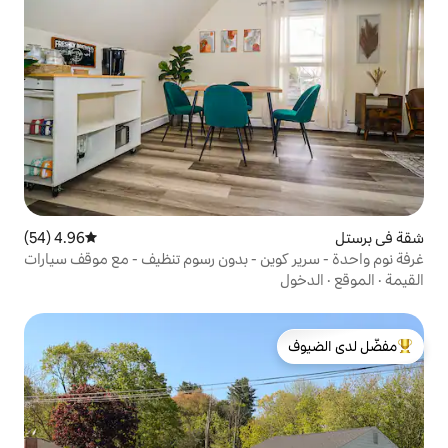
4.96 (54)
متوسط التقييم 4.96 من 5، 54 مراجعات
ين - بدون رسوم تنظيف - مع موقف سيارات
لدى الضيوف