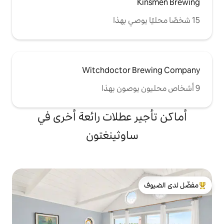
Witchdoctor 
 عطلات رائعة أخرى في
اوثينغتون
لدى الضيوف