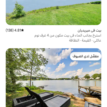
4.81 (138)
متوسط التقييم 4.81 من 5، 138 مراجعات
من 4 غرف نوم