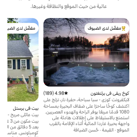
 الموقع والنظافة وغيرها.
ب
مفضّل لدى الضيوف
إ
لدى الضيوف
مفضّل لدى الضيوف
إ
غ
ا
و
ا
ف
(
م
ش
و
4.98 (189)
متوسط التقييم 4.98 من 5، 189 مراجعات
ا
ة، حفرة نار، تزلج على
و
ضفاف البحيرة بمساحة
بيت في برستل
4.92 (234)
متوسط التقييم 4.92 من 5، 234 مراجعات
الراحة والهدوء العصريين.
بيت عائلي مريح - مناسب للأطفال والحيوانات
لالات هادئة على
الأليفة
بيت مكون من 3 غرف نوم في شارع هادئ. على
ثناء الإقامة بالقرب
بعد 5 دقائق من الطريق من إي إس بي إن و ليك
فارمنجتون. يتميز
يافة
كومباونس. مناسب للأطفال. مناسب للحيوانات
ده حديثًا بسبا سباحة