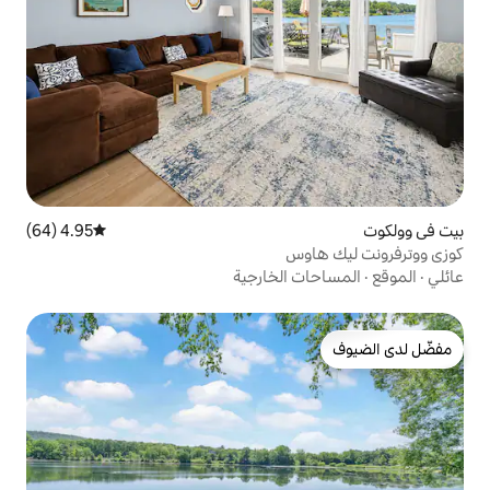
4.95 (64)
متوسط التقييم 4.95 من 5، 64 مراجعات
س
الخارجية