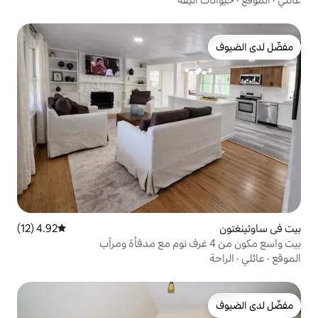
4.92 (12)
متوسط التقييم 4.92 من 5، 12 مراجعات