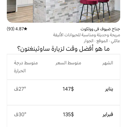
4.87 (93)
متوسط التقييم 4.87 من 5، 93 مراجعات
وانات الأليفة
قت لزيارة ساوثينغتون؟
وسط السعر
متوسط درجة
الحرارة
$‏147
27°ف
$‏135
30°ف