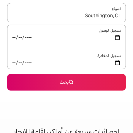
ل باستخدام السهمين لأعلى ولأسفل أو استكشف عن طريق اللمس أو السحب.
بحث
 عن أماكن إقامة للإيجار