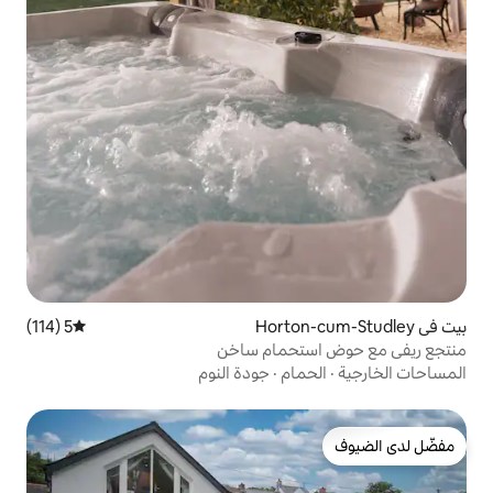
5 (114)
متوسط التقييم 5 من 5، 114 مراجعات
حمام ساخن
ام
·
جودة النوم