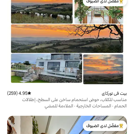
لدى الضيوف
4.95 (259)
متوسط التقييم 4.95 من 5، 259 مراجعات
مام ساخن على السطح، إطلالات
ية
·
الملاءمة للمشي
لدى الضيوف