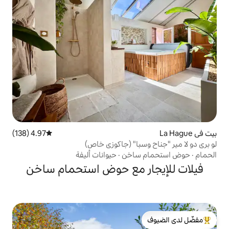
4.97 (138)
متوسط التقييم 4.97 من 5، 138 مراجعات
با" (جاكوزي خاص)
ساخن
·
حيوانات أليفة
ر مع حوض استحمام ساخن
لدى الضيوف