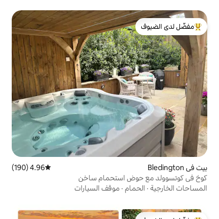
لدى الضيوف
4.96 (190)
متوسط التقييم 4.96 من 5، 190 مراجعات
ض استحمام ساخن
ام
·
موقف السيارات