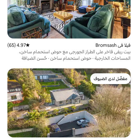
4.97 (65)
متوسط التقييم 4.97 من 5، 65 مراجعات
ز الجورجي مع حوض استحمام ساخن،
 استحمام ساخن
·
حُسن الضيافة