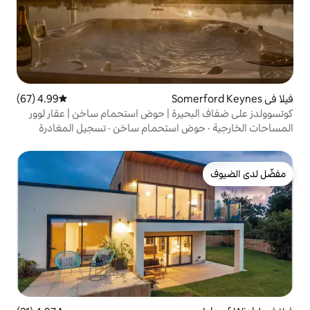
4.99 (67)
متوسط التقييم 4.99 من 5، 67 مراجعات
يرة | حوض استحمام ساخن | عقار لوور
 استحمام ساخن
·
تسجيل المغادرة