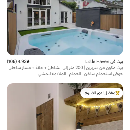
4.93 (106)
متوسط التقييم 4.93 من 5، 106 مراجعات
حمام
·
الملاءمة للمشي
لدى الضيوف