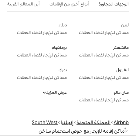
ع أخرى من الإقامات
أبرز المعالم القريبة
أنشطة
دبلن
ت
مساكن للإيجار لقضاء العطلات
برمنغهام
ت
مساكن للإيجار لقضاء العطلات
يورك
ت
مساكن للإيجار لقضاء العطلات
عرض المزيد
ت
دة
إنجلترا
South West
مع حوض استحمام ساخن