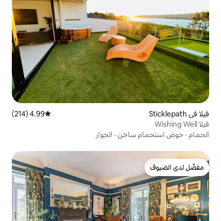
4.99 (214)
متوسط التقييم 4.99 من 5، 214 مراجعات
ساخن
·
الجوار