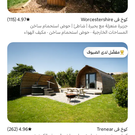
4.97 (115)
متوسط التقييم 4.97 من 5، 115 مراجعات
 شاطئ | حوض استحمام ساخن
 استحمام ساخن
·
مكيف الهواء
لدى الضيوف
4.96 (262)
متوسط التقييم 4.96 من 5، 262 مراجعات