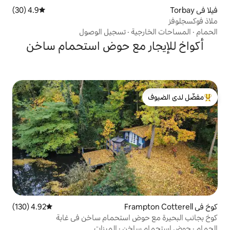
4.9 (30)
متوسط التقييم 4.9 من 5، 30 مراجعات
ية
·
تسجيل الوصول
ر مع حوض استحمام ساخن
لدى الضيوف
4.92 (130)
متوسط التقييم 4.92 من 5، 130 مراجعات
وض استحمام ساخن في غابة
ساخن
·
الميزات