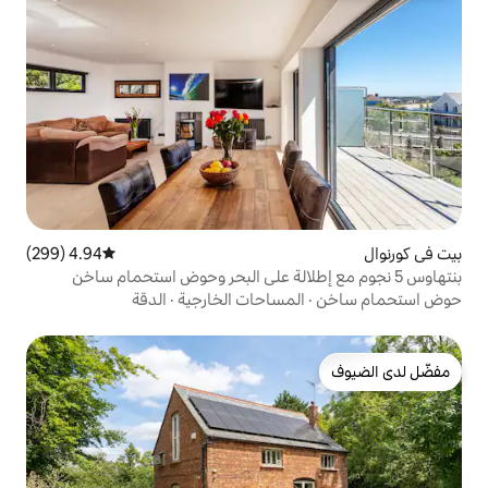
4.94 (299)
متوسط التقييم 4.94 من 5، 299 مراجعات
ع إطلالة على البحر وحوض استحمام ساخن
مساحات الخارجية
·
الدقة