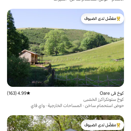
لدى الضيوف
4.99 (163)
متوسط التقييم 4.99 من 5، 163 مراجعات
مساحات الخارجية
·
واي فاي
لدى الضيوف