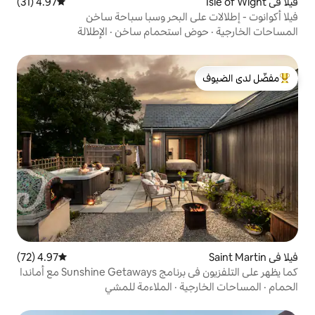
4.97 (31)
متوسط التقييم 4.97 من 5، 31 مراجعات
ى البحر وسبا سباحة ساخن
 استحمام ساخن
·
الإطلالة
لدى الضيوف
4.97 (72)
متوسط التقييم 4.97 من 5، 72 مراجعات
كما يظهر على التلفزيون في برنامج Sunshine Getaways مع أماندا
ية
·
الملاءمة للمشي