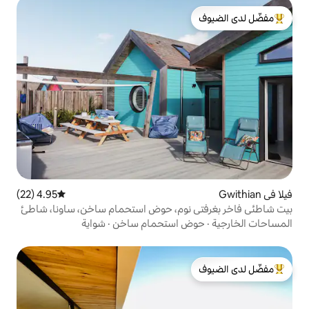
لدى الضيوف
4.95 (22)
متوسط التقييم 4.95 من 5، 22 مراجعات
نوم، حوض استحمام ساخن، ساونا، شاطئ
 استحمام ساخن
·
شواية
لدى الضيوف