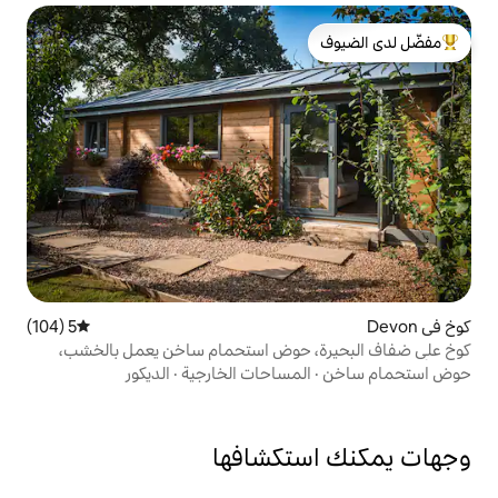
لدى الضيوف
5 (104)
متوسط التقييم 5 من 5، 104 مراجعات
 حوض استحمام ساخن يعمل بالخشب،
مساحات الخارجية
·
الديكور
تكشافها