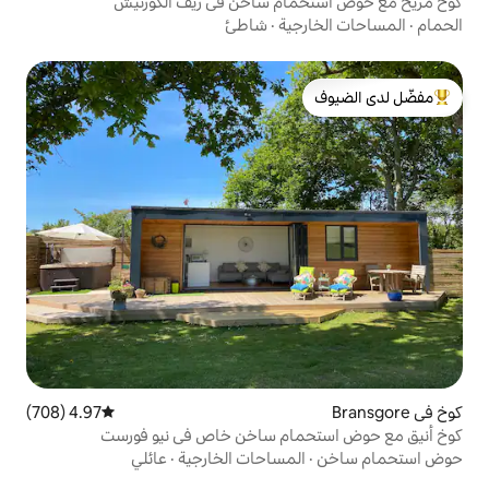
ام ساخن في ريف الكورنيش
ية
·
شاطئ
لدى الضيوف
4.97 (708)
متوسط التقييم 4.97 من 5، 708 مراجعات
ام ساخن خاص في نيو فورست
مساحات الخارجية
·
عائلي