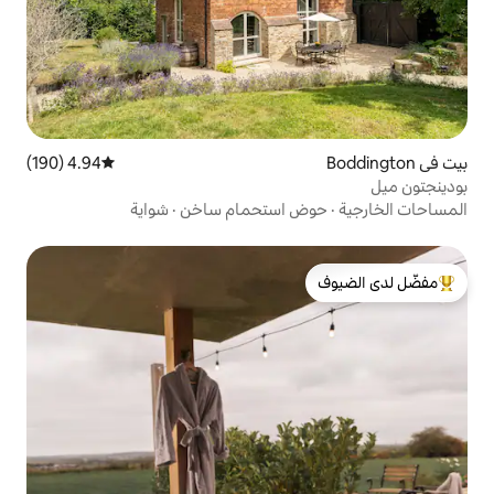
4.94 (190)
متوسط التقييم 4.94 من 5، 190 مراجعات
 استحمام ساخن
·
شواية
لدى الضيوف