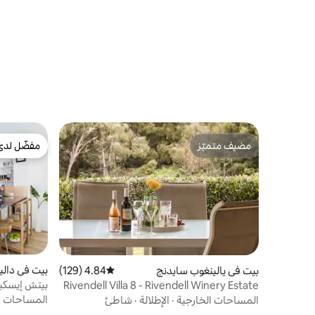
مضيف متميّز
مفضّل لدى
مضيف متميّز
مفضّل لدى
بيت في دالي
بيت في يالينغوب سايدنج
4.84 (129)
متوسط التقييم 4.84 من 5، 129 مراجعات
بيتش إيسكيب
Rivendell Villa 8 - Rivendell Winery Estate
والمزيد
المساحات ا
المساحات الخارجية
·
الإطلالة
·
شاطئ