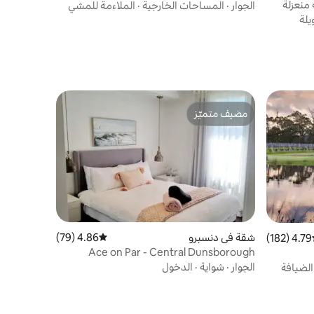
 منعزلة
الجوار
·
المساحات الخارجية
·
الملاءمة للمشي
لة
مضيف متميّز
مضيف متميّز
شقة في دنسبرو
4.86 (79)
متوسط التقييم 4.86 من 5، 79 مراجعات
4.79 (182)
ط التقييم 4.79 من 5، 182 مراجعات
Ace on Par - Central Dunsborough
الجوار
·
شواية
·
الدخول
لضيافة