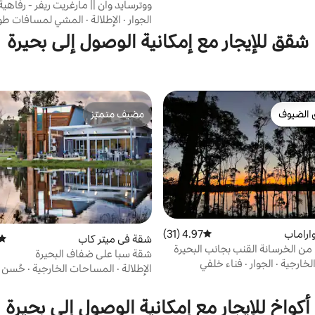
ووترسايد وان || مارغريت ريفر - رفاهية
الجوار
·
الإطلالة
·
المشي لمسافات طوي
شقق للإيجار مع إمكانية الوصول إلى بحيرة
 الضيوف
مضيف متميّز
 الضيوف
مضيف متميّز
اراماب
4.97 (31)
متوسط التقييم 4.97 من 5، 31 مراجعات
شقة في ميتر كاب
متوس
ن الخرسانة القنب بجانب البحيرة
شقة سبا على ضفاف البحيرة
لخارجية
·
الجوار
·
فناء خلفي
الإطلالة
·
المساحات الخارجية
·
حُسن ا
أكواخ للإيجار مع إمكانية الوصول إلى بحيرة