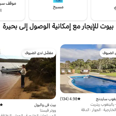
موقف سيا
ي
مسبح
ا
بيوت للإيجار مع إمكانية الوصول إلى بحيرة
 الضيوف
مفضّل لدى الضيوف
 الضيوف
مفضّل لدى الضيوف
نغوب سايدنج
4.98 (134)
متوسط التقييم 4.98 من 5، 134 مراجعات
 يالينغوب ريتريت
بيت في والبول
متوسط
لخارجية
·
الجوار
·
الدقة
ووتر فيستا
المساحات الخارجية
·
الجوار
·
النظافة