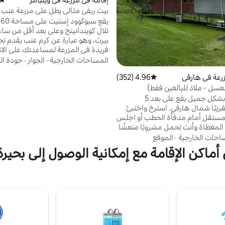
بيت ريفي مثالي يطل على مزرعة عنب
10 فدان
تلال كويندانينج وعلى بعد أقل من سا
بيرث، وهو عبارة عن كرم عنب يقدم تجر
فريدة في المزرعة لمساعدتك على الا
حياة المدينة وإعادة التواصل مع الطب
المساحات الخارجية
·
الجوار
·
جودة ال
والعائلة. سواء كنت تحب النبيذ أو ال
رعة في هارفي
4.96 (352)
متوسط التقييم 4.96 من 5، 352 مراجعات
أو التنزه أو المساحات المفتوحة الواس
الدراجات الجبلية أو إطعام حيوانات الم
لعسل - ملاذ للبالغين فقط}
كل شيء. على حدود محمية لين بول ا
كوخ مخفي بشكل جميل يقع على بعد 5
نهر كولاكين الذي يمر عبر العقار، ستتم
قريبًا شمال هارفي. استرخ واختبئ
تنشيط روحك!
لمستقل أمام مدفأة الحطب أو اجلس
المغطاة وأنت تحمل مشروبًا منعشًا
هد مجموعة متنوعة من الطيور
احات الخارجية
·
الموقع
البرية والأغنام التي تتجول في مساحة 90 فدانًا
اكن الإقامة مع إمكانية الوصول إلى بحيرة في  West
 بعيد عن الأنظار، لذلك لا شيء يمكن
ستثناء صوت الطبيعة. يرجى ملاحظة
 فرن ولا واي فاي. يفضل استخدام
اعي للممر شديد الانحدار. للبالغين
ارم، ولا يسمح باصطحاب الحيوانات