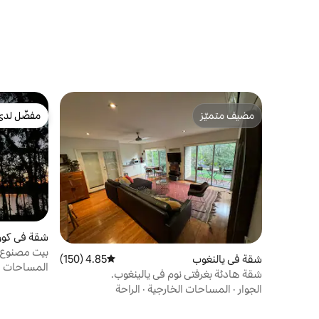
مضيف متميّز
مفضّل لدى
مضيف متميّز
مفضّل لدى
شقة في كوو
بيت مصنوع م
شقة في يالنغوب
4.85 (150)
متوسط التقييم 4.85 من 5، 150 مراجعات
المساحات ا
شقة هادئة بغرفتي نوم في يالينغوب.
الجوار
·
المساحات الخارجية
·
الراحة