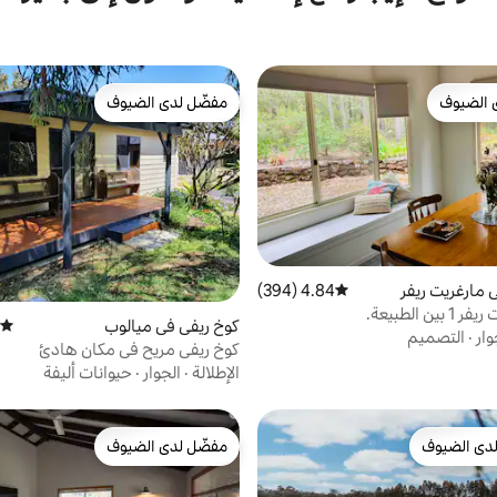
 الضيوف
مفضّل لدى الضيوف
 الضيوف
مفضّل لدى الضيوف
 مارغريت ريفر
4.84 (394)
متوسط التقييم 4.84 من 5، 394 مراجعات
ين الطبيعة.
كوخ ريفي في ميالوب
متوسط
وار
·
التصميم
كوخ ريفي مريح في مكان هادئ
الإطلالة
·
الجوار
·
حيوانات أليفة
دى الضيوف
مفضّل لدى الضيوف
بيوت المفضّلة لدى الضيوف
مفضّل لدى الضيوف