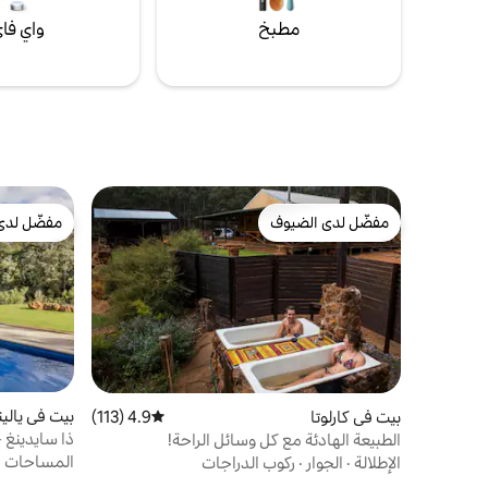
مطبخ
واي فا
مفضّل لدى الضيوف
مفضّل لدى
مفضّل لدى الضيوف
مفضّل لدى
بيت في يالي
بيت في كارلوتا
4.9 (113)
متوسط التقييم 4.9 من 5، 113 مراجعات
ذا سايدينغ -
الطبيعة الهادئة مع كل وسائل الراحة!
المساحات ا
الإطلالة
·
الجوار
·
ركوب الدراجات