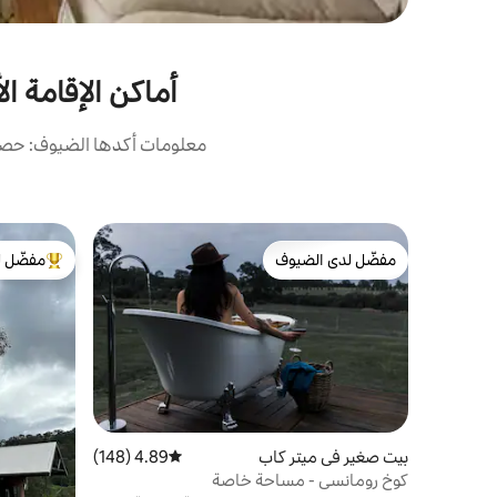
أماكن الإقامة الأع
معلومات أكدها الضيوف: حصلت 
مفضّل لدى الضيوف
مفضّل ل
مفضّل لدى الضيوف
من أبرز ال
بيت صغير في ميتر كاب
4.89 (148)
متوسط التقييم 4.89 من 5، 148 مراجعات
كوخ رومانسي - مساحة خاصة