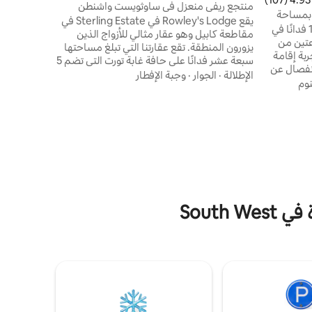
الغربية.
منتجع ريفي منعزل في ساوثويست واشنطن
 بمساحة
يقع Rowley's Lodge في Sterling Estate في
يقع سبوكوود إستيت على مساحة 160 فدانًا في
مقاطعة كابيل وهو عقار مثالي للأزواج الذين
عتين من
يزورون المنطقة. تقع عقارتنا التي تبلغ مساحتها
بة إقامة
سبعة عشر فدانًا على حافة غابة تورت التي تضم 5
نفصال عن
كيلومترات من المناظر الطبيعية الجميلة المثالية
الإطلالة
·
الجوار
·
وجبة الإفطار
يعة
نوم
للمشي وركوب الدراجات الجبلية وركوب الخيل
مناظر الخلابة
وتبعد دقائق عن شاطئ بيبرمينت جروف. يوفر
عة أو ركوب
مساحات واسعة لوقوف السيارات ومساحة كبيرة
زرعة، لدينا
لتدوير عربات الخيول. مع إشعار مسبق، يمكننا
لجميلة مع
استيعاب رعاية الخيول الآمنة أثناء إقامتك.
 إعادة
South