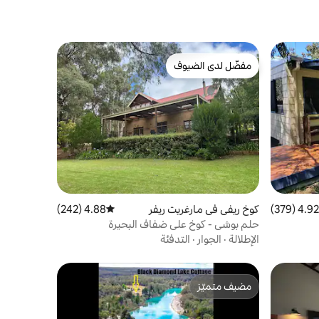
مفضّل لدى الضيوف
مفضّل لدى الضيوف
4.92 (379)
 التقييم 4.92 من 5، 379 مراجعات
كوخ ريفي في مارغريت ريفر
4.88 (242)
متوسط التقييم 4.88 من 5، 242 مراجعات
حلم بوشي - كوخ على ضفاف البحيرة
الإطلالة
·
الجوار
·
التدفئة
مضيف متميّز
مضيف متميّز