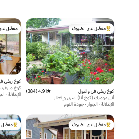
مفضّل لدى الضيوف
مفضّل لدى
من أبرز البيوت المفضّلة لدى الضيوف
مفضّل لدى
كوخ ريفي في
كوخ مارغريت ريفر 1 ب
كوخ ريفي في والبول
4.91 (384)
متوسط التقييم 4.91 من 5، 384 مراجعات
الإطلالة
·
الج
أني دوميك (كوخ آنا). سرير وإفطار.
الإطلالة
·
الجوار
·
جودة النوم
مفضّل لدى الضيوف
مفضّل ل
من أبرز البيوت المفضّلة لدى الضيوف
من أبرز ال