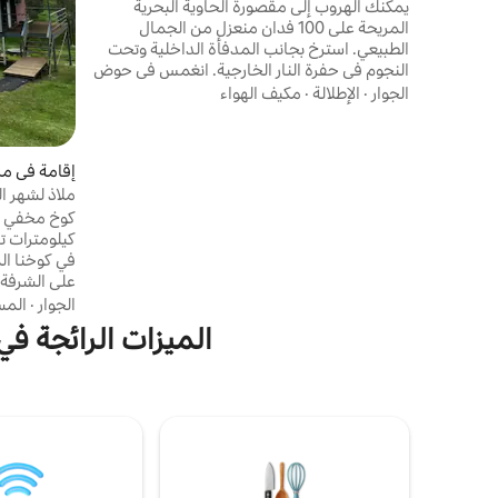
يمكنك الهروب إلى مقصورة الحاوية البحرية
المريحة على 100 فدان منعزل من الجمال
الطبيعي. استرخ بجانب المدفأة الداخلية وتحت
النجوم في حفرة النار الخارجية. انغمس في حوض
الاستحمام الخارجي، واستمتع بالمطبخ الكامل
الجوار
·
الإطلالة
·
مكيف الهواء
ويوفر السطح الكبير إطلالة خلابة على الوادي. تقع
مقصورتنا بالقرب من منطقة النبيذ الرئيسية،
وهي مثالية لمغامرات تذوق النبيذ. على بعد
إقامة في مز
ساعتين ونصف فقط من بيرث، إنها رحلة سهلة.
ملاذ لشهر ا
استمتع بالسباحة المنعشة في السد، أو
استكشف مزرعة الكروم الصغيرة، أو اذهب في
كيلومترات ت
نزهات متعددة في الأدغال.
في كوخنا ا
على الشرفة 
في يدك وشا
الجوار
·
المس
الميزات الرائجة في أم
هادئة. الكوخ
أن يزعجك با
أنه لا يوجد
سيارة دفع رب
فقط بشكل ص
الأليفة.