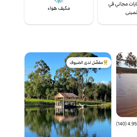
رات مجاني في
مكيف هواء
لمبنى
مفضّل لدى الضيوف
من أبرز البيوت المفضّلة لدى الضيوف
4.95 (140)
 التقييم 4.95 من 5، 140 مراجعات