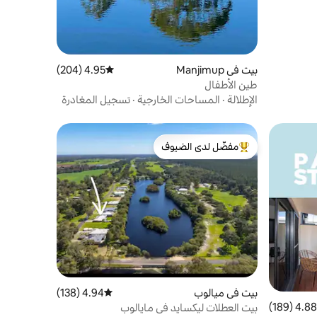
بيت في Manjimup
4.95 (204)
متوسط التقييم 4.95 من 5، 204 مراجعات
طين الأطفال
الإطلالة
·
المساحات الخارجية
·
تسجيل المغادرة
مفضّل لدى الضيوف
من أبرز البيوت المفضّلة لدى الضيوف
بيت في ميالوب
4.94 (138)
متوسط التقييم 4.94 من 5، 138 مراجعات
4.88 (189)
 التقييم 4.88 من 5، 189 مراجعات
بيت العطلات ليكسايد في مايالوب