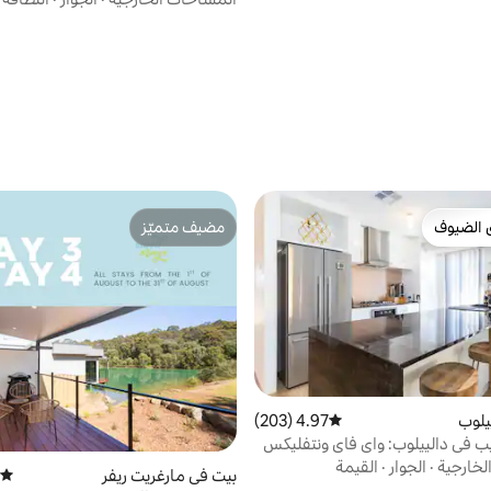
 الضيوف
مضيف متميّز
 الضيوف
مضيف متميّز
يلوب
4.97 (203)
متوسط التقييم 4.97 من 5، 203 مراجعات
 في دالييلوب: واي فاي ونتفليكس
لخارجية
·
الجوار
·
القيمة
بيت في مارغريت ريفر
متوسط