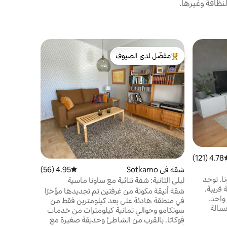
نظافة وغيرها.
شقة في Sotkamo
مفضّل لدى الضيوف
مفضّل 
شقة عطلات 
من أبرز البيوت المفضّلة لدى الضيوف
من أبرز ا
مرحبًا بكم
وأنيقة توفر
النشطين عل
غرف نوم، و
رائعة، ومطب
حوض استحما
4.78 (121)
سط التقييم 4.78 من 5، 121 مراجعات
مراحيض تسه
شقة في Sotkamo
4.95 (56)
متوسط التقييم 4.95 من 5، 56 مراجعات
شقة ذات موقع جيد بغرفتي نوم وساونا. توجد
ليلي الثانية: شقة ثنائية مع ساونا ماسية
قريبة.
شقة أنيقة مكونة من غرفتين تم تجديدها مؤخرًا
 واحد.
في منطقة هادئة على بعد كيلومترين فقط من
سالة
سوتكامو وحوالي ثمانية كيلومترات من خدمات
يمكنك
فوكاتا. بالقرب من الشاطئ وحديقة صغيرة مع