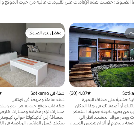
الضيوف: حصلت هذه الإقامات على تقييمات عالية من حيث الموقع وال
ّز
مفضّل لدى الضيوف
ّز
مفضّل لدى الضيوف
4.87 (30)
متوسط التقييم 4.87 من 5، 30 مراجعات
شقة في Sotkamo
متو
 فيلا خشبية على ضفاف البحيرة
شقة هادئة ومريحة في فوكاتي
ئلتك أو أصدقائك في هذا المكان
رب من بحيرة نظيفة جميلة. استمتع
مسارات تزلج مضاءة ومسارات خارجية 
ات وبخار موقد الخشب. انظر إلى
المسافة إلى كاتينكولتا حوالي كيلومتر
صعة بالنجوم أو ألوان شمس المساء
يمكنك غسل الملابس الرياضية في الغ
ستحمام الساخن في الهواء الطلق.
وتجفيفها في المجفف. بعد التمرين، 