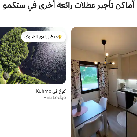
أماكن تأجير عطلات رائعة أخرى في ستكمو
مفضّل لدى الضيوف
من أبرز البيوت المفضّلة لدى الضيوف
كوخ في Kuhmo
Hiisi Lodge