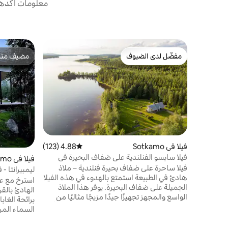
معلومات أكدها 
مفضّل لدى الضيوف
مضيف متمي
مفضّل لدى الضيوف
مضيف متمي
فيلا في Sotkamo
4.88 (123)
متوسط التقييم 4.88 من 5، 123 مراجعات
فيلا سابسو الفنلندية على ضفاف البحيرة في
فيلا في Sotkamo
ليكلاند في القطب الشمالي
فيلا ساحرة على ضفاف بحيرة فنلندية – ملاذ
ليمبيرانتا -
هادئ في الطبيعة استمتع بالهدوء في هذه الفيلا
استرخ مع عا
الجميلة على ضفاف البحيرة. يوفر هذا الملاذ
الهادئ بالق
الواسع والمجهز تجهيزًا جيدًا مزيجًا مثاليًا من
برائحة الغاب
الراحة الحديثة والسحر الريفي، مما يجعله ملاذًا
السماء المر
مثاليًا للعائلات أو الأصدقاء أو الأزواج الذين
من حوض الا
يبحثون عن الاسترخاء والمغامرة. على بُعد