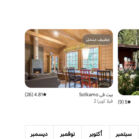
مضيف متميّز
مضيف متميّز
بيت في Sotkamo
4.81 (26)
متوسط التقييم 4.81 من 5، 26 مراجعات
فيلا كويرا 2
5 (9)
متوسط التقييم 5 من 5، 9 مراجعات
سبتمبر
أكتوبر
نوفمبر
ديسمبر