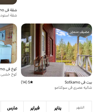
شقة في Sotkamo
شقة استوديو
مضيف متميّز
مضيف متميّز
كوخ في Sotkamo
كوخ خشبي و
بيت في Sotkamo
5 (14)
متوسط التقييم 5 من 5، 14 مراجعات
شاليه عصري في سوكتامو
الشهر
يناير
فبراير
مارس