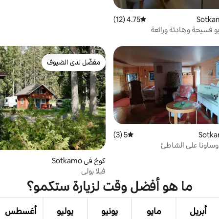
4.75 (12)
متوسط التقييم 4.75 من 5، 12 مراجعات
 فسيحة وهادئة ورائعة
مفضّل لدى الضيوف
مفضّل لدى الضيوف
5 (3)
متوسط التقييم 5 من 5، 3 مراجعات
ساونا على الشاطئ
كوخ في Sotkamo
فيلا بولي
ما هو أفضل وقت لزيارة ستكمو؟
أبريل
مايو
يونيو
يوليو
أغسطس