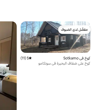
مفضّل لدى الضيوف
مفضّل لدى الضيوف
كوخ في Sotkamo
5 (11)
متوسط التقييم 5 من 5، 11 مراجعات
كوخ على ضفاف البحيرة في سوتكامو