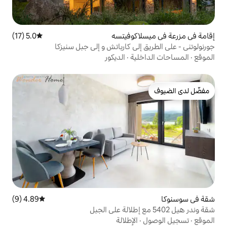
كوفيتسه
5.0 (17)
متوسط التقييم 5.0 من 5، 17 مراجعات
ى كارباتش و إلى جبل سنيزكا
ية
·
الديكور
4.89 (9)
متوسط التقييم 4.89 من 5، 9 مراجعات
الإطلالة