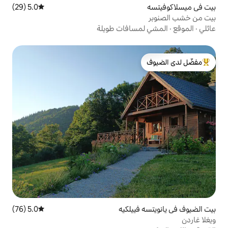
5.0 (29)
متوسط التقييم 5.0 من 5، 29 مراجعات
سافات طويلة
لدى الضيوف
ييلكيه
5.0 (76)
متوسط التقييم 5.0 من 5، 76 مراجعات