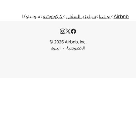
 السفلى
كركونوشه
سوسنوكا
© 2026 Airbnb, I
خصوصية
البنود